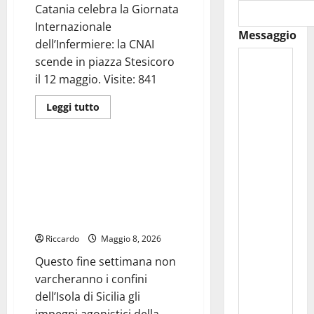
SEMPRE
Catania celebra la Giornata
L’ESPERIENZA
Internazionale
DI
Messaggio
ACQUISTO,
dell’Infermiere: la CNAI
L’ITALIA
CHE
scende in piazza Stesicoro
SUPERA
AMAZON
il 12 maggio. Visite: 841
CON
STORE
AUTONOMI
Leggi
Leggi tutto
CHE
di
Automobilismo
CRESCONO:
più
ECCO
su
COME
Catania
CAMBIA
celebra
Automobilismo – La RO racing
LA
la
con Francesco Conticelli,
GDO
Giornata
Internazionale
Antonino di Matteo e Francesco
dell’Infermiere:
Bigione a caccia di nuovi
la
CNAI
successi
scende
in
Riccardo
Maggio 8, 2026
piazza
Stesicoro
Questo fine settimana non
il
12
varcheranno i confini
maggio.
dell’Isola di Sicilia gli