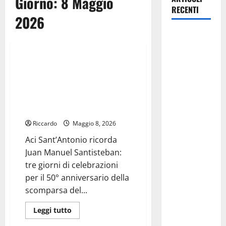
Giorno:
8 Maggio
RECENTI
2026
Pasquasia,
Ussi
Giuseppe
Carta: “Al
Aci Sant’Antonio ricorda Juan
rientro dei
Manuel Santisteban: tre giorni
lavori
di celebrazioni per il 50°
parlamentari,
anniversario della scomparsa
del ciclista spagnolo
urgente
audizione in
Riccardo
Maggio 8, 2026
Commissione
Aci Sant’Antonio ricorda
Ambiente,
Juan Manuel Santisteban:
servono
tre giorni di celebrazioni
chiarezza e
per il 50° anniversario della
atti, non
scomparsa del...
allarmismi
Leggi
Leggi tutto
e
di
Agricoltura
speculazioni
più