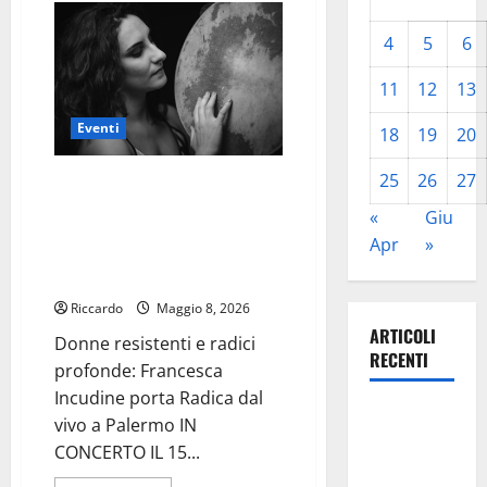
Handball
Erice,
a
4
5
6
Cassano
Magnago
Gara
11
12
13
2
delle
Eventi
semifinali
18
19
20
Scudetto
(domani
ore
25
26
27
Donne resistenti e radici
18.30,
profonde: Francesca Incudine
il
«
Giu
pregara)
porta Radica dal vivo a Palermo
Apr
»
IN CONCERTO IL 15 MAGGIO AL
TEATRO ATLANTE
Riccardo
Maggio 8, 2026
ARTICOLI
Donne resistenti e radici
RECENTI
profonde: Francesca
Incudine porta Radica dal
Pasquasia,
vivo a Palermo IN
Giuseppe
CONCERTO IL 15...
Carta: “Al