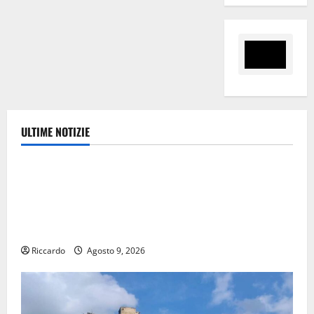
ULTIME NOTIZIE
Ambiente
Pasquasia, Giuseppe Carta: “Al rientro dei lavori
parlamentari, urgente audizione in Commissione
Ambiente, servono chiarezza e atti, non allarmismi e
speculazioni politiche”
Riccardo
Agosto 9, 2026