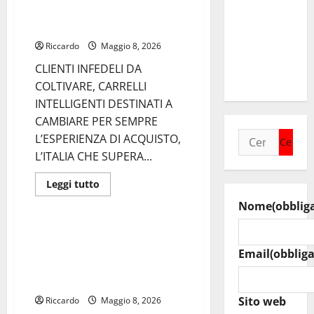
protagonista
Walter
AUTONOMI CHE CRESCONO:
all’Istituto
Tesauro
professionale
ECCO COME CAMBIA LA GDO
di
“Sinergia
Stato
Riccardo
Maggio 8, 2026
per
tra i due
i
CLIENTI INFEDELI DA
Servizi
territori”
di
COLTIVARE, CARRELLI
Enogastronomia
INTELLIGENTI DESTINATI A
e
l’ospitalità
CAMBIARE PER SEMPRE
Alberghiera
“Pietro
Ricerca
L’ESPERIENZA DI ACQUISTO,
Piazza”
di
per:
L’ITALIA CHE SUPERA...
Palermo
con
la
Leggi
Leggi tutto
performance
di
Eventi
gastronomica
più
Nome
(obblig
esclusiva
su
dello
CLIENTI
chef
INFEDELI
Catania celebra la Giornata
Peppe
DA
Internazionale dell’Infermiere:
Giuffrè
COLTIVARE,
Email
(obbliga
CARRELLI
la CNAI scende in piazza
INTELLIGENTI
Stesicoro il 12 maggio.
DESTINATI
A
Sito web
Riccardo
CAMBIARE
Maggio 8, 2026
PER