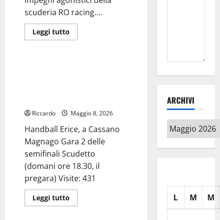
impegni agonistici della
scuderia RO racing....
Leggi
Leggi tutto
di
Pallamano
più
su
Automobilismo
–
Handball Erice, a Cassano
La
Magnago Gara 2 delle semifinali
RO
racing
Scudetto (domani ore 18.30, il
con
pregara)
ARCHIVI
Francesco
Conticelli,
Riccardo
Antonino
Maggio 8, 2026
di
Archivi
Matteo
Handball Erice, a Cassano
e
Magnago Gara 2 delle
Francesco
Bigione
semifinali Scudetto
a
caccia
(domani ore 18.30, il
di
nuovi
pregara) Visite: 431
successi
L
M
M
Leggi
Leggi tutto
di
più
su