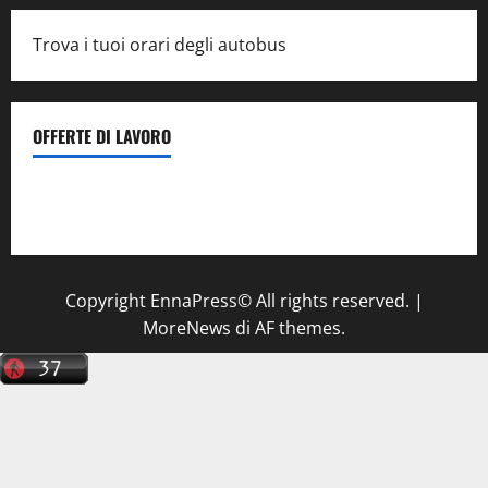
Trova i tuoi orari degli autobus
OFFERTE DI LAVORO
Il Centro La Diagnostica di Catenanuova ricerca un
tecnico sanitario di radiologia medica
a Enna
Copyright EnnaPress© All rights reserved.
|
MoreNews
di AF themes.