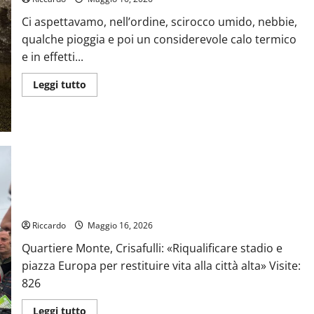
Ci aspettavamo, nell’ordine, scirocco umido, nebbie,
qualche pioggia e poi un considerevole calo termico
e in effetti...
Leggi
Leggi tutto
di
più
su
Previsioni
Meteo
Enna:
Dopo
il
veloce
passaggio
Quartiere Monte, Crisafulli: «Riqualificare stadio e piazza
instabile,
temperature
Europa per restituire vita alla città alta»
ben
più
Riccardo
Maggio 16, 2026
basse
della
Quartiere Monte, Crisafulli: «Riqualificare stadio e
media
piazza Europa per restituire vita alla città alta» Visite:
826
Leggi
Leggi tutto