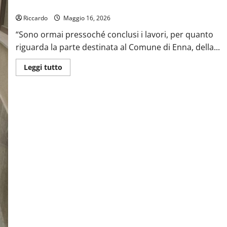
Volontariato
Riccardo
Maggio 16, 2026
“Sono ormai pressoché conclusi i lavori, per quanto
riguarda la parte destinata al Comune di Enna, della...
Leggi
Leggi tutto
di
più
su
Enna
quasi
conclusi
i
lavori
per
la
Casa
delle
Associazioni
e
del
Volontariato