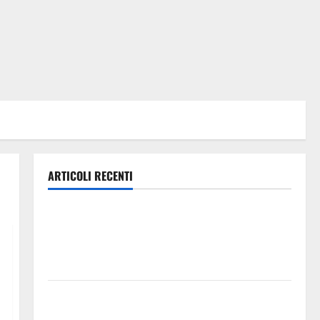
ARTICOLI RECENTI
Pasquasia, Giuseppe Carta: “Al rientro dei lavori
parlamentari, urgente audizione in Commissione
Ambiente, servono chiarezza e atti, non allarmismi e
speculazioni politiche”
Pasquasia: uno dei più grandi “Buchi Neri” della
Regione Sicilia