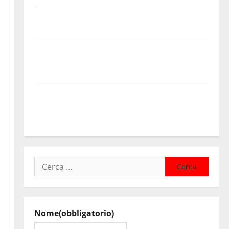
Enna questa sera al piazzale Euno “Il Barbiere di
Siviglia”
Previsioni Meteo Enna: Nuova probabilità di
temporali pomeridiani. Temperature stabili, due
gradi circa sopra media.
Il sindaco di Enna Mirello Crisafulli incontra il
collega di Caltanissetta Walter Tesauro “Sinergia tra
i due territori”
Ricerca
per:
Nome
(obbligatorio)