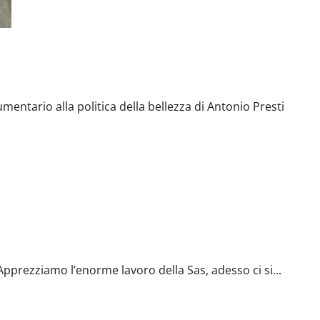
alla politica della bellezza di Antonio Presti
ntario alla politica della bellezza di Antonio Presti
amo l’enorme lavoro della Sas, adesso ci si adoperi per il
Apprezziamo l’enorme lavoro della Sas, adesso ci si...