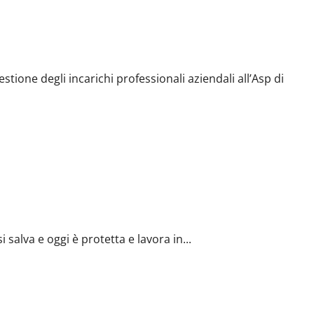
egli incarichi professionali aziendali all’Asp di Agrigento
stione degli incarichi professionali aziendali all’Asp di
 oggi è protetta e lavora in una farmacia: il racconto della sua
 salva e oggi è protetta e lavora in...