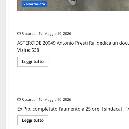
Volontariato
Eventi
ASTEROIDE 20049 Antonio Presti Rai dedica un documentario 
Riccardo
Maggio 16, 2026
ASTEROIDE 20049 Antonio Presti Rai dedica un docume
Visite: 538
Leggi
Leggi tutto
di
più
sindacati
su
ASTEROIDE
20049
Ex Pip, completato l’aumento a 25 ore. I sindacati: “Apprezzi
Antonio
Presti
raggiungimento delle 36 ore”
Rai
dedica
Riccardo
Maggio 16, 2026
un
documentario
Ex Pip, completato l’aumento a 25 ore. I sindacati: “
alla
politica
della
Leggi
Leggi tutto
bellezza
di
di
più
sindacati