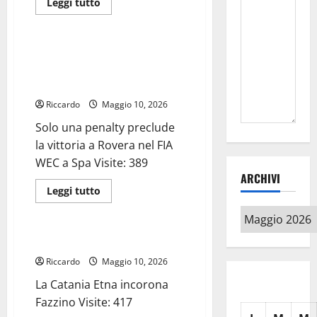
Leggi
Leggi tutto
di
Automobilismo
più
su
Canoa:
oltre
Solo una penalty preclude la
un
vittoria a Rovera nel FIA WEC a
centinaio
di
Spa
atleti
oggi
Riccardo
Maggio 10, 2026
al
Lago
Solo una penalty preclude
Nicoletti
per
la vittoria a Rovera nel FIA
la
gara
WEC a Spa Visite: 389
interregionale
ARCHIVI
Antonino
Rigano
Leggi
Leggi tutto
di
Automobilismo
più
Archivi
su
Solo
una
La Catania Etna incorona Fazzino
penalty
preclude
Riccardo
Maggio 10, 2026
la
vittoria
La Catania Etna incorona
a
Rovera
Fazzino Visite: 417
nel