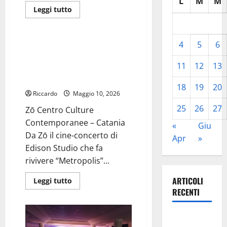
L
M
M
FIA
WEC
Leggi
Leggi tutto
a
di
Eventi
Spa
più
su
La
4
5
6
Catania
Da Zō il cine-concerto di Edison
Etna
Studio che fa rivivere
incorona
11
12
13
Fazzino
“Metropolis” di Fritz Lang, il più
visionario fra i film muti
18
19
20
Riccardo
Maggio 10, 2026
25
26
27
Zō Centro Culture
Contemporanee – Catania
«
Giu
Da Zō il cine-concerto di
Apr
»
Edison Studio che fa
rivivere “Metropolis”...
ARTICOLI
Leggi
Leggi tutto
di
RECENTI
più
su
Da
Zō
Trapanisi.it:
il