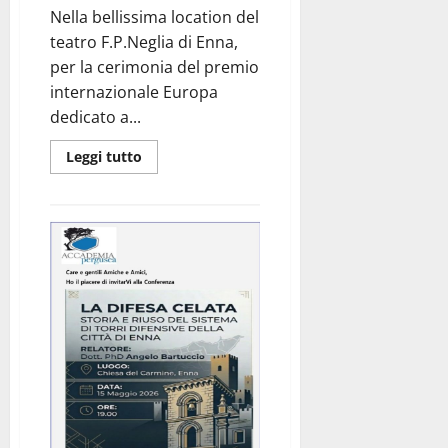
Nella bellissima location del
teatro F.P.Neglia di Enna,
per la cerimonia del premio
internazionale Europa
dedicato a...
Leggi
Leggi tutto
di
più
su
Premio
Europa
a
Sergio
Frabbrini
realizzato
dall’artista
del
legno
Angelo
Scalzo