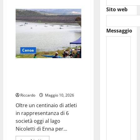
più
su
Sito web
Settimana
Federiciana.
“Vent’anni
di
storia
Messaggio
e
rispetto
delle
istituzioni”:
Canoa
la
replica
di
Cettina
Canoa: oltre un centinaio di
Rosso
atleti oggi al Lago Nicoletti per
la gara interregionale Antonino
Rigano
Riccardo
Maggio 10, 2026
Oltre un centinaio di atleti
in rappresentanza di 6
società oggi al lago
Nicoletti di Enna per...