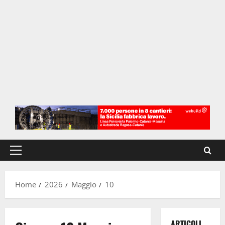
Menu
principale
Home
2026
Maggio
10
ARTICOLI