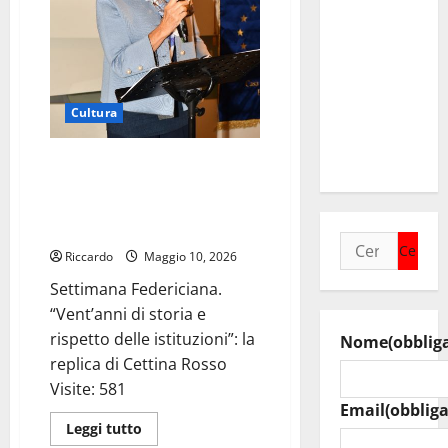
il
endurance
del
programma
Campionato
italiano
degli
Gran
appuntamenti
Turismo
del
Cultura
cartellone
estivo
Settimana Federiciana.
“Vent’anni di storia e rispetto
delle istituzioni”: la replica di
Cettina Rosso
Ricerca
Riccardo
Maggio 10, 2026
per:
Settimana Federiciana.
“Vent’anni di storia e
rispetto delle istituzioni”: la
Nome
(obblig
replica di Cettina Rosso
Visite: 581
Email
(obbliga
Leggi
Leggi tutto
di