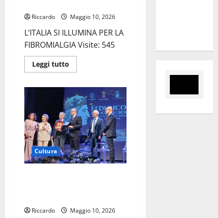
ENNA
del
Riccardo
Maggio 10, 2026
cartellone
L’ITALIA SI ILLUMINA PER LA
estivo
FIBROMIALGIA Visite: 545
Leggi
Leggi tutto
di
più
su
L’ITALIA
SI
ILLUMINA
PER
LA
FIBROMIALGIA:
C’E’
ANCHE
ENNA
Cultura
Premio Europa a Sergio
Frabbrini realizzato dall’artista
del legno Angelo Scalzo
Riccardo
Maggio 10, 2026