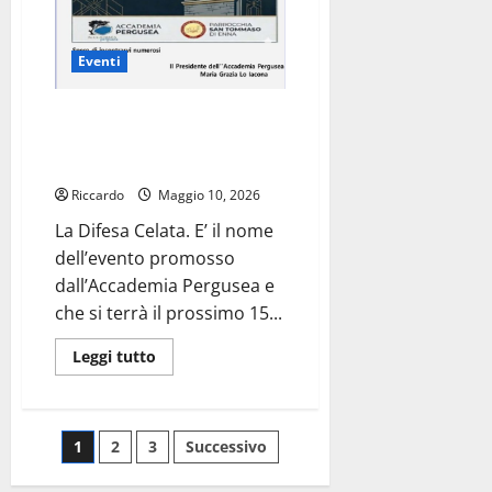
Eventi
Enna il 15 maggio evento sulle
torri di difesa in città “La difesa
celata”
Riccardo
Maggio 10, 2026
La Difesa Celata. E’ il nome
dell’evento promosso
dall’Accademia Pergusea e
che si terrà il prossimo 15...
Leggi
Leggi tutto
di
più
su
Enna
il
Paginazione
1
2
3
Successivo
15
maggio
evento