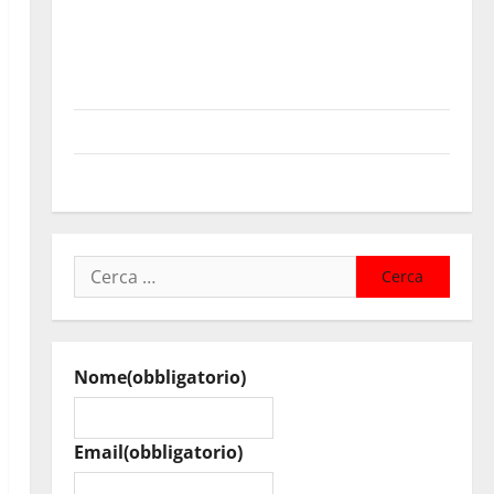
Pasquasia, Colianni: «Il presidente del Consiglio
Comunale studi gli atti, nessun ampliamento della
capsula, solo la bonifica dell’amianto presente nel
sito»
Inizia la notte del 23° Rally Tirreno Messina
Assoro il 9 agosto raduno bandistico
Ricerca
per:
Nome
(obbligatorio)
Email
(obbligatorio)