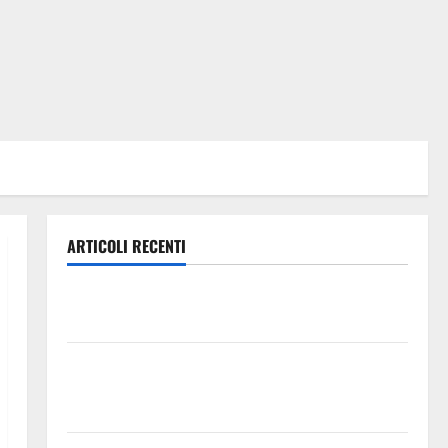
ARTICOLI RECENTI
TRIONFO ASSOLUTO A TAORMINA: UN NABUCCO
IMMORTALE ACCENDE IL TEATRO ANTICO
Pasquasia, il Mpa chiede la convocazione urgente del
Consiglio comunale di Enna: «Dopo gli allarmismi,
confronto pubblico su atti e dati progettuali»