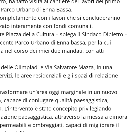
ro, ha fatto visita al cantiere dei lavori del primo
l Parco Urbano di Enna Bassa.
 completamento con i lavori che si concluderanno
zzato interamente con fondi comunali.
e Piazza della Cultura – spiega il Sindaco Dipietro –
scente Parco Urbano di Enna bassa, per la cui
a nel corso dei miei due mandati, con atti
e delle Olimpiadi e Via Salvatore Mazza, in una
vizi, le aree residenziali e gli spazi di relazione
i trasformare un’area oggi marginale in un nuovo
, capace di coniugare qualità paesaggistica,
. L’intervento è stato concepito privilegiando
itigazione paesaggistica, attraverso la messa a dimora
 permeabili e ombreggiati, capaci di migliorare il