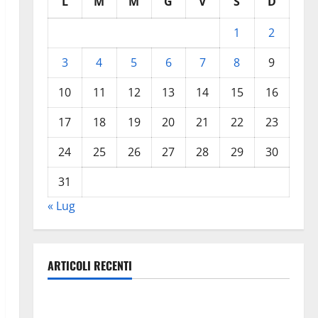
L
M
M
G
V
S
D
1
2
3
4
5
6
7
8
9
10
11
12
13
14
15
16
17
18
19
20
21
22
23
24
25
26
27
28
29
30
31
« Lug
ARTICOLI RECENTI
TRIONFO ASSOLUTO A TAORMINA: UN NABUCCO