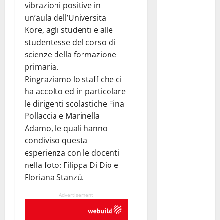
vibrazioni positive in
legalità,
un’aula dell’Universita
formazione
Kore, agli studenti e alle
e valori
studentesse del corso di
costituzionali
scienze della formazione
Voucher
primaria.
sportivi,
Ringraziamo lo staff che ci
solo 6
ha accolto ed in particolare
giorni per
le dirigenti scolastiche Fina
fare
Pollaccia e Marinella
domanda.
Adamo, le quali hanno
Marano
condiviso questa
“Regione
esperienza con le docenti
proroghi
nella foto: Filippa Di Dio e
scadenza o
Floriana Stanzú.
negherà a
Advertisement
tanti
ragazzi