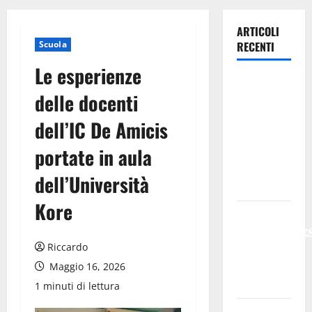
ARTICOLI
Scuola
RECENTI
Le esperienze
Previsioni
delle docenti
Meteo
Enna: Oggi
dell’IC De Amicis
più
portate in aula
instabile e
un po’ meno
dell’Università
caldo.
Kore
𝐄𝐒𝐓𝐀𝐓𝐄
𝐑𝐄𝐆𝐀𝐋𝐁𝐔𝐓𝐄
Riccardo
𝟐𝟎𝟐𝟔 –
𝐅𝐄𝐒𝐓𝐀 𝐃𝐈
Maggio 16, 2026
𝐒𝐀𝐍 𝐕𝐈𝐓𝐎
1 minuti di lettura