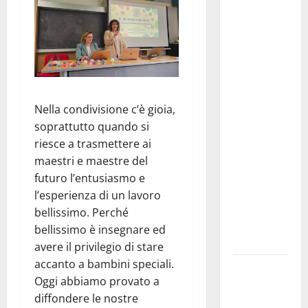
Editoria,
approvata
la
graduatoria
definitiva
dei
contributi
Nella condivisione c’è gioia,
della
soprattutto quando si
Regione
riesce a trasmettere ai
2026.
maestri e maestre del
Schifani:
futuro l’entusiasmo e
«Favoriamo
l’esperienza di un lavoro
pluralismo
bellissimo. Perché
e crescita
bellissimo è insegnare ed
professionale»
avere il privilegio di stare
accanto a bambini speciali.
U.I.R. e
Oggi abbiamo provato a
CESFAT: al
diffondere le nostre
centro