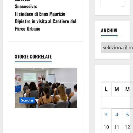
i
Successivo:
Il sindaco di Enna Maurizio
g
Dipietro in visita al Cantiere del
Parco Urbano
ARCHIVI
a
z
Archivi
i
STORIE CORRELATE
o
n
L
M
M
e
Scuola
a
3
4
5
“La Cultura Mutualistica si
r
studia al Liceo”: la
10
11
12
solidarietà entra nelle aule