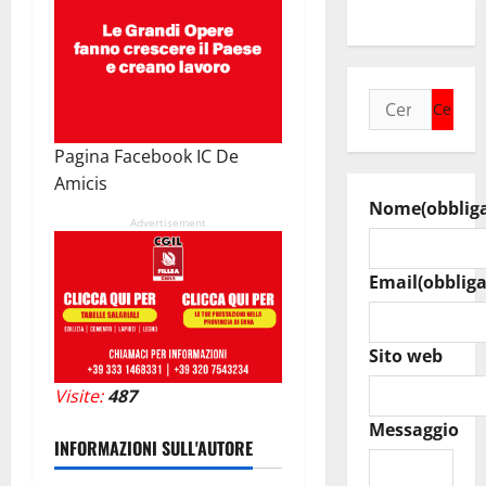
un’opportunità”
Ricerca
per:
Pagina Facebook IC De
Amicis
Nome
(obblig
Advertisement
Email
(obbliga
Sito web
Visite:
487
Messaggio
INFORMAZIONI SULL'AUTORE