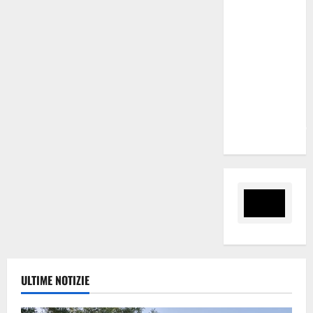
Marano
“Regione
proroghi
scadenza o
negherà a
tanti
ragazzi
un’opportunità”
ULTIME NOTIZIE