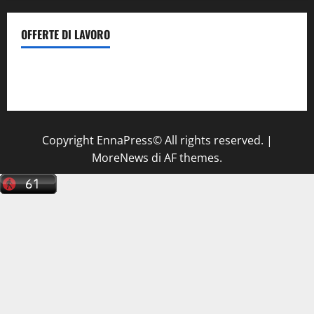
OFFERTE DI LAVORO
Il Centro La Diagnostica di Catenanuova ricerca un
tecnico sanitario di radiologia medica
a Enna
Copyright EnnaPress© All rights reserved.
|
MoreNews
di AF themes.