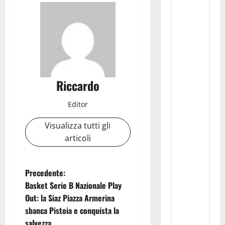
Riccardo
Editor
Visualizza tutti gli
articoli
N
Precedente:
Basket Serie B Nazionale Play
a
Out: la Siaz Piazza Armerina
sbanca Pistoia e conquista la
v
salvezza