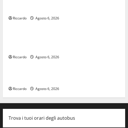
𝐄𝐒𝐓𝐀𝐓𝐄 𝐑𝐄𝐆𝐀𝐋𝐁𝐔𝐓𝐄𝐒𝐄 𝟐𝟎𝟐𝟔 – 𝐅𝐄𝐒𝐓𝐀 𝐃𝐈
𝐒𝐀𝐍 𝐕𝐈𝐓𝐎
Riccardo
Agosto 6, 2026
economia
Editoria, approvata la graduatoria definitiva dei
contributi della Regione 2026. Schifani: «Favoriamo
pluralismo e crescita professionale»
Riccardo
Agosto 6, 2026
legalità
U.I.R. e CESFAT: al centro legalità, formazione e
valori costituzionali
Riccardo
Agosto 6, 2026
Trova i tuoi orari degli autobus