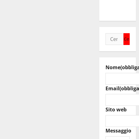
Summer
Music
Ricerca
per:
Nome
(obblig
Email
(obbliga
Sito web
Messaggio