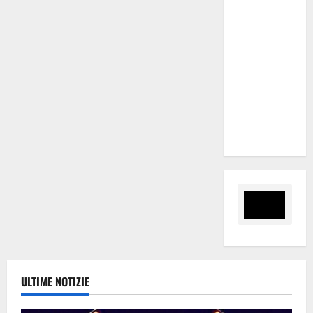
Bellini) e
Palermo
(Velodromo)
per due
date del
Wave
Summer
Music
ULTIME NOTIZIE