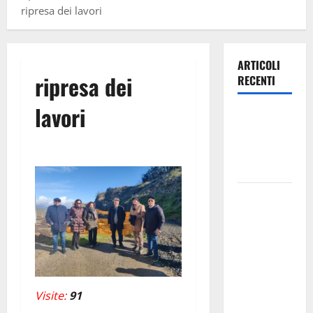
ripresa dei lavori
ARTICOLI
ripresa dei
RECENTI
lavori
Leonforte:
questa sera
la Notte
Bianca
Italia fuori
dal
Mondiale?
Alessio
Sundas:
«Prima di
Visite:
91
scegliere il