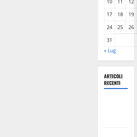
10
11
12
17
18
19
24
25
26
31
« Lug
ARTICOLI
RECENTI
Leonforte:
questa sera
la Notte
Bianca
Italia fuori