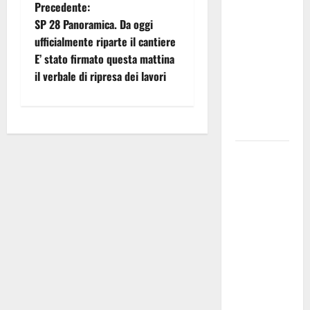
N
commissario
Precedente:
tecnico, si
SP 28 Panoramica. Da oggi
a
ripensi un
ufficialmente riparte il cantiere
sistema che
E’ stato firmato questa mattina
v
non
il verbale di ripresa dei lavori
i
valorizza
più i
g
giovani»
a
Pubblicazione
delle
z
graduatorie
definitive
i
delle
o
progressioni
verticali in
n
deroga, i
sindacati:
e