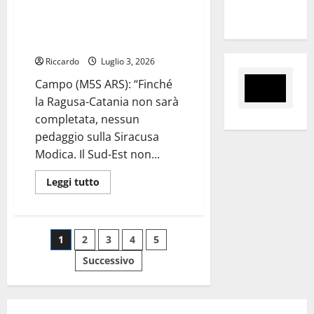
già
sulla Siracusa Modica. Il Sud-Est
boom
della Rocca
di
non è il bancomat della
richieste
Regione”
per
lo
spettacolo
Riccardo
Luglio 3, 2026
cult
Campo (M5S ARS): “Finché
la Ragusa-Catania non sarà
completata, nessun
pedaggio sulla Siracusa
Modica. Il Sud-Est non...
Leggi
Leggi tutto
di
più
su
Campo
(M5S
Paginazione
1
2
3
4
5
ARS):
“Finché
la
Successivo
degli
Ragusa-
Catania
non
articoli
sarà
completata,