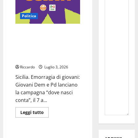
20
Politica
Giovani Democratici: Sicilia.
Emorragia di giovani: Giovani
Dem e Pd lanciano la campagna
“dove nasci conta”, il 7 a catania
la prima tappa
Riccardo
Luglio 3, 2026
Sicilia. Emorragia di giovani:
Giovani Dem e Pd lanciano
la campagna “dove nasci
conta”, il 7 a...
Leggi
Leggi tutto
di
Ambiente
più
su
Giovani
Democratici:
Monitoraggio civico sulla
Sicilia.