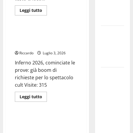
maison
Asp e Oasi
blasonate
e
Leggi
Leggi tutto
Maria SS
visioni
di
di
Eventi
più
Troina
lusso
su
contemporaneo
Noto_venerdì
4
Giornata di
Inferno 2026, cominciate le
luglio
prove: già boom di richieste per
vigilia per il
2026,
ore
lo spettacolo cult
23° Rally
18.00_Bassi
di
Tirreno
Riccardo
Luglio 3, 2026
Palazzo
Nicolaci
Messina
Inferno 2026, cominciate le
di
Villadorata_ASÌ
prove: già boom di
ES.
Automobilismo
Corpi
richieste per lo spettacolo
– Si
nel
cult Visite: 315
tempo
chiuderanno
e
nello
il 19 agosto
Leggi
Leggi tutto
spazio
di
le iscrizioni
Viabilità
più
su
al 6°
Inferno
Slalom
2026,
Campo (M5S ARS): “Finché la
cominciate
Ragusa-Catania non sarà
Città di
le
prove:
completata, nessun pedaggio
Alessandria