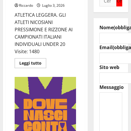
per:
Riccardo
Luglio 3, 2026
ATLETICA LEGGERA. GLI
ATLETI NICOSIANI
Nome
(obblig
PRESSIMONE E RIZZONE AI
CAMPIONATI ITALIANI
INDIVIDUALI UNDER 20
Email
(obbliga
Visite: 1480
Leggi
Leggi tutto
di
Sito web
più
su
ATLETICA
LEGGERA.
Messaggio
GLI
ATLETI
NICOSIANI
PRESSIMONE
E
RIZZONE
AI
CAMPIONATI
ITALIANI
INDIVIDUALI
UNDER