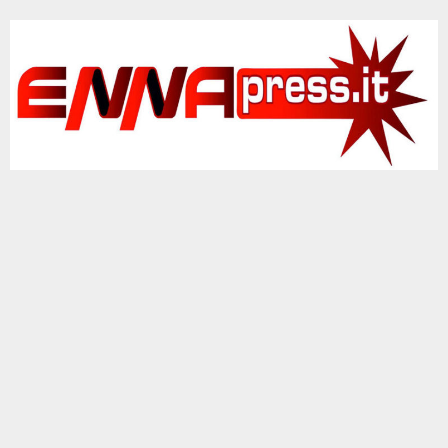
Vai
al
contenuto