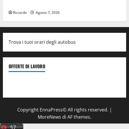
Giornata di vigilia per il 23° Rally Tirreno Messina
Riccardo
Agosto 7, 2026
Trova i tuoi orari degli autobus
OFFERTE DI LAVORO
Il Centro La Diagnostica di Catenanuova ricerca un
tecnico sanitario di radiologia medica
a Enna
Copyright EnnaPress© All rights reserved.
|
MoreNews
di AF themes.