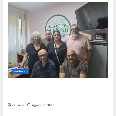
sindacati
Sanità: Non riconosciuto il Buono Pasto: sindacato
Nursind avvia una vertenza a Asp e Oasi Maria SS
Troina
Riccardo
Agosto 7, 2026
Rally