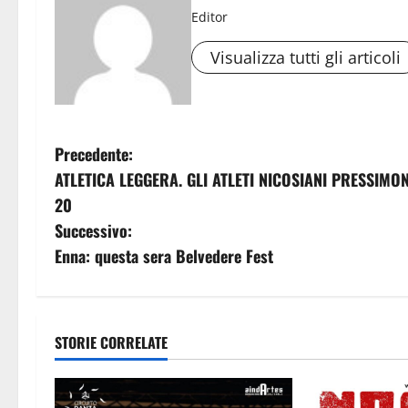
Editor
Visualizza tutti gli articoli
N
Precedente:
ATLETICA LEGGERA. GLI ATLETI NICOSIANI PRESSIMO
a
20
v
Successivo:
Enna: questa sera Belvedere Fest
i
g
a
STORIE CORRELATE
z