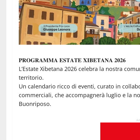
𝐏𝐑𝐎𝐆𝐑𝐀𝐌𝐌𝐀 𝐄𝐒𝐓𝐀𝐓𝐄 𝐗𝐈𝐁𝐄𝐓𝐀𝐍𝐀 𝟐𝟎𝟐𝟔
L’Estate Xibetana 2026 celebra la nostra comunit
territorio.
Un calendario ricco di eventi, curato in collabo
commerciali, che accompagnerà luglio e la nost
Buonriposo.
Ad