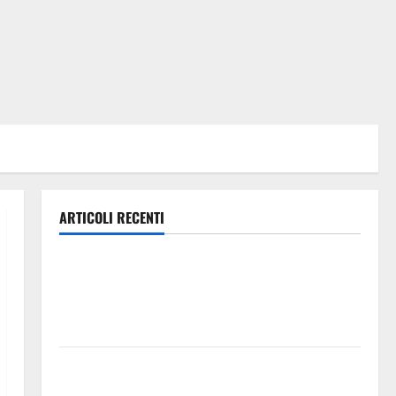
ARTICOLI RECENTI
Pasquasia, Giuseppe Carta: “Al rientro dei lavori
parlamentari, urgente audizione in Commissione
Ambiente, servono chiarezza e atti, non allarmismi e
speculazioni politiche”
Pasquasia: uno dei più grandi “Buchi Neri” della
Regione Sicilia