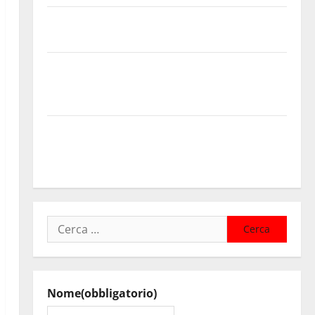
Enna questa sera al piazzale Euno “Il Barbiere di
Siviglia”
Previsioni Meteo Enna: Nuova probabilità di
temporali pomeridiani. Temperature stabili, due
gradi circa sopra media.
Il sindaco di Enna Mirello Crisafulli incontra il
collega di Caltanissetta Walter Tesauro “Sinergia tra
i due territori”
Ricerca
per:
Nome
(obbligatorio)