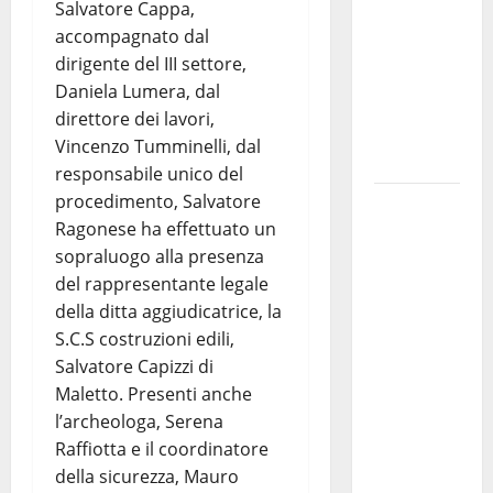
Salvatore Cappa,
il suo
accompagnato dal
viaggio
dirigente del III settore,
nella
Daniela Lumera, dal
provincia
direttore dei lavori,
di
Vincenzo Tumminelli, dal
Palermo
responsabile unico del
procedimento, Salvatore
Salmo
Ragonese ha effettuato un
sarà in
sopraluogo alla presenza
Sicilia il 9
del rappresentante legale
e 11
della ditta aggiudicatrice, la
agosto a
S.C.S costruzioni edili,
Catania
Salvatore Capizzi di
(Villa
Maletto. Presenti anche
Bellini) e
l’archeologa, Serena
Palermo
Raffiotta e il coordinatore
(Velodromo)
della sicurezza, Mauro
per due