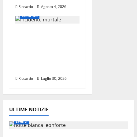
Riccardo
Agosto 4, 2026
Viabilità
Vigili del Fuoco
intervengono per
incidente mortale sulla
SP4 scontro frontale
tra due furgoni: 2 le
vittime
Riccardo
Luglio 30, 2026
ULTIME NOTIZIE
Eventi