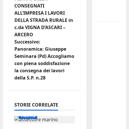
provincia
a
CONSEGNATI
di
ALL’IMPRESA I LAVORI
v
Palermo
DELLA STRADA RURALE in
i
Salmo
c.da VIGNA D’ASCARI –
sarà in
ARCERO
g
Sicilia il 9
Successivo:
e 11
Panoramica: Giuseppe
a
agosto a
Seminara (Pd) Accogliamo
Catania
z
con piena soddisfazione
(Villa
la consegna dei lavori
i
Bellini) e
della S.P. n.28
Palermo
o
(Velodromo)
per due
n
STORIE CORRELATE
date del
e
Wave
Viabilità
Summer
a
Music