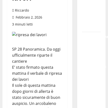
sistema
che non
Riccardo
valorizza
Febbraio 2, 2026
più i
3 minuti letti
giovani»
Pubblicazion
delle
graduatorie
SP 28 Panoramica. Da oggi
definitive
ufficialmente riparte il
delle
cantiere
progressioni
E’ stato firmato questa
verticali
mattina il verbale di ripresa
in
dei lavori
deroga, i
Il sole di questa mattina
sindacati:
dopo giorni di allerta è
“Un
stato sicuramente di buon
traguardo
auspicio. Un arcobaleno