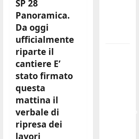
SP 28
Leonforte:
Panoramica.
questa
sera la
Da oggi
Notte
ufficialmente
Bianca
riparte il
Italia
fuori dal
cantiere E’
Mondiale?
Alessio
stato firmato
Sundas:
questa
«Prima di
scegliere
mattina il
il
verbale di
commissario
tecnico,
ripresa dei
si ripensi
lavori
un