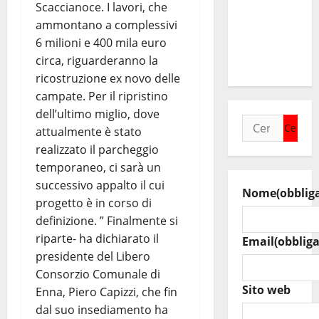
Scaccianoce. I lavori, che
date del
ammontano a complessivi
Wave
6 milioni e 400 mila euro
Summer
circa, riguarderanno la
Music
ricostruzione ex novo delle
campate. Per il ripristino
dell’ultimo miglio, dove
Ricerca
attualmente è stato
per:
realizzato il parcheggio
temporaneo, ci sarà un
successivo appalto il cui
Nome
(obblig
progetto è in corso di
definizione. ” Finalmente si
riparte- ha dichiarato il
Email
(obbliga
presidente del Libero
Consorzio Comunale di
Sito web
Enna, Piero Capizzi, che fin
dal suo insediamento ha