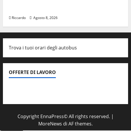
prosegue il suo viaggio nella provincia di
Palermo
Riccardo
Agosto 8, 2026
Trova i tuoi orari degli autobus
OFFERTE DI LAVORO
Il Centro La Diagnostica di Catenanuova ricerca un
tecnico sanitario di radiologia medica
a Enna
Copyright EnnaPress© All rights reserved.
|
MoreNews
di AF themes.