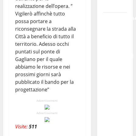
realizzazione dell’opera. ”
giovani»
Vigilerò affinchè tutto
Pubblicazion
possa portare a
delle
riconsegnare la strada alla
graduatorie
Città a beneficio di tutto il
definitive
territorio. Adesso occhi
delle
puntati sul ponte di
progressioni
Gagliano per il quale
verticali
abbiamo le risorse e nei
in
prossimi giorni sarà
deroga, i
pubblicato il bando per la
sindacati:
progettazione”
“Un
Advertisement
traguardo
molto
Advertisement
atteso
dai
Visite:
511
lavoratori