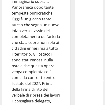
molto
immaginario sopra la
atteso
Panoramica dopo tante
dai
tempeste burocratiche.
lavoratori
Oggi è un giorno tanto
della
atteso che segna un nuovo
Regione
inizio verso l’avvio del
Siciliana”
completamento dell’arteria
che sta a cuore non solo ai
TEATRI DI
cittadini ennesi ma a tutto
PIETRA
il territorio. Gli ostacoli
2026 in
sono stati rimossi nulla
Sicilia
osta a che questa opera
Riccardo
venga completata così
III e
come da contratto entro
Shakespeare
l’estate del 2027. Prima
a Ustica:
della firma di rito del
Teatri di
verbale di ripresa dei lavori
Pietra
il consigliere delegato,
prosegue