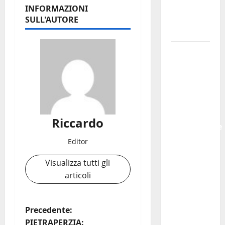
della
INFORMAZIONI
Regione
SULL'AUTORE
Siciliana”
TEATRI DI
PIETRA
2026 in
Sicilia
Riccardo
III e
Riccardo
Shakespeare
a Ustica:
Editor
Teatri di
Visualizza tutti gli
Pietra
articoli
prosegue
il suo
viaggio
N
Precedente:
nella
PIETRAPERZIA: