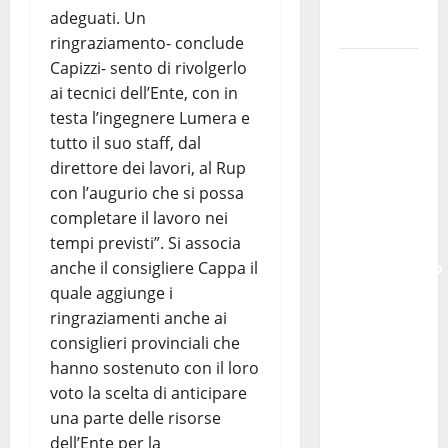
Notte
adeguati. Un
Bianca
ringraziamento- conclude
Capizzi- sento di rivolgerlo
Italia
ai tecnici dell’Ente, con in
fuori dal
testa l’ingegnere Lumera e
Mondiale?
tutto il suo staff, dal
Alessio
direttore dei lavori, al Rup
Sundas:
con l’augurio che si possa
«Prima di
completare il lavoro nei
scegliere
tempi previsti”. Si associa
il
anche il consigliere Cappa il
commissario
quale aggiunge i
tecnico,
ringraziamenti anche ai
si ripensi
consiglieri provinciali che
un
hanno sostenuto con il loro
sistema
voto la scelta di anticipare
che non
una parte delle risorse
valorizza
dell’Ente per la
più i