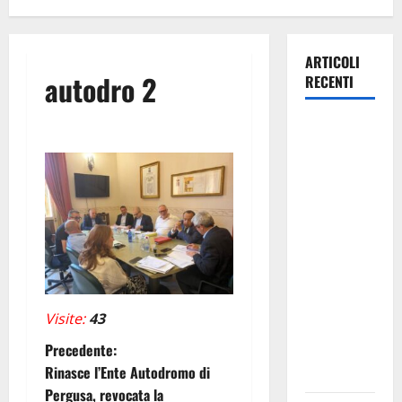
ARTICOLI
autodro 2
RECENTI
Caronia
(Noi
Moderati):
“Basta
valzer di
poltrone, a
Palermo
serve un
programma
Visite:
43
per giovani
N
Precedente:
e servizi
Rinasce l’Ente Autodromo di
efficienti
a
Pergusa, revocata la