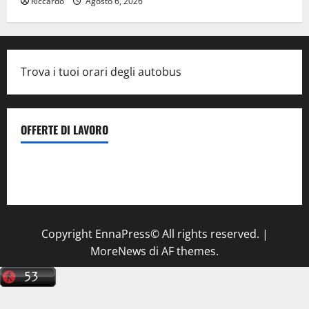
Riccardo
Agosto 6, 2026
Trova i tuoi orari degli autobus
OFFERTE DI LAVORO
Il Centro La Diagnostica di Catenanuova ricerca un
tecnico sanitario di radiologia medica
a Enna
Copyright EnnaPress© All rights reserved.
|
MoreNews
di AF themes.