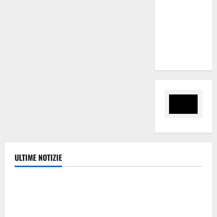
nomina
Sabrina
Cillia alla
direzione
del Cefpas
ULTIME NOTIZIE
Politica
Caronia (Noi Moderati): “Basta valzer di poltrone, a
Palermo serve un programma per giovani e servizi
efficienti