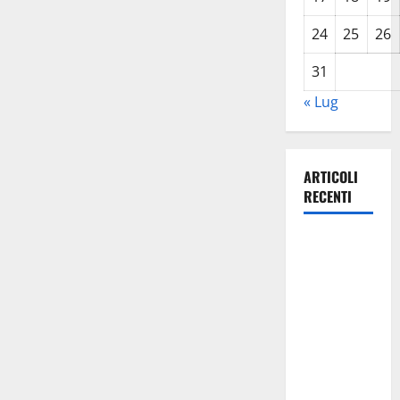
24
25
26
31
« Lug
ARTICOLI
RECENTI
Caronia
(Noi
Moderati):
“Basta
valzer di
poltrone, a
Palermo
serve un