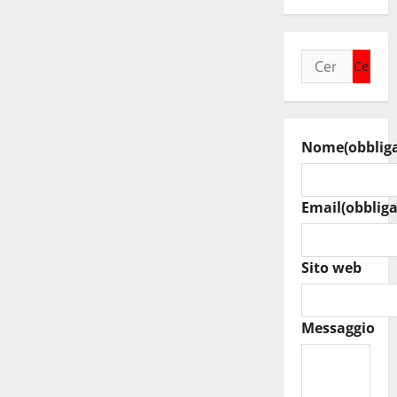
Ricerca
per:
Nome
(obblig
Email
(obbliga
Sito web
Messaggio