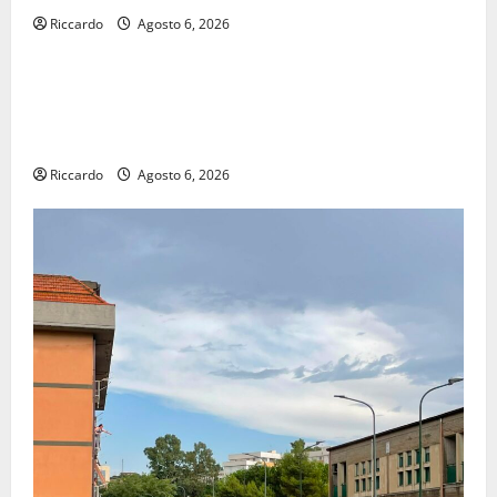
Riccardo
Agosto 6, 2026
economia
POSTE ITALIANE: IN PROVINCIA DI ENNA CON
“SEGUIMI” LA CORRISPONDENZA VIENE IN VACANZA
CON TE
Riccardo
Agosto 6, 2026