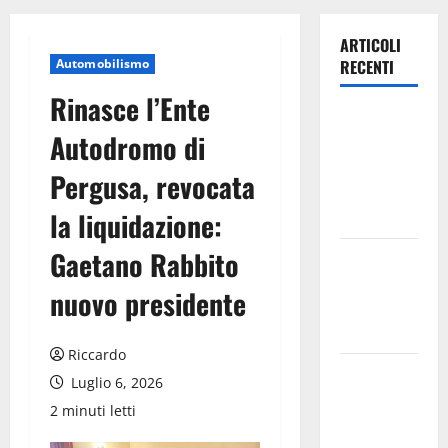
ARTICOLI
Automobilismo
RECENTI
Rinasce l’Ente
Inizia la
Autodromo di
notte del
23° Rally
Pergusa, revocata
Tirreno
la liquidazione:
Messina
Gaetano Rabbito
Assoro il 9
agosto
nuovo presidente
raduno
bandistico
Riccardo
On Fabio
Luglio 6, 2026
Venezia
2 minuti letti
sempre più