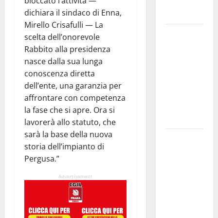
bloccato l’attività —
del Giudizio
dichiara il sindaco di Enna,
Universale
Mirello Crisafulli — La
On Stefania
scelta dell’onorevole
Marino
Rabbito alla presidenza
“Politiche
nasce dalla sua lunga
per
conoscenza diretta
l’agricoltura
dell’ente, una garanzia per
senza una
affrontare con competenza
precisa
la fase che si apre. Ora si
strategia”
lavorerà allo statuto, che
sarà la base della nuova
Etna Valley.
storia dell’impianto di
72 mln per
Pergusa.”
servizio
idrico.
Advertisement
Timarchio
“Governo
Schifani