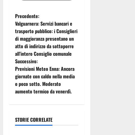
N
Precedente:
Valguarnera: Servizi bancari e
a
trasporto pubblico: i Consiglieri
di maggioranza presentano un
v
atto di indirizzo da sottoporre
i
all’intero Consiglio comunale
Successivo:
g
Previsioni Meteo Enna: Ancora
giornate con caldo nella media
a
o poco sotto. Moderato
z
aumento termico da venerdì.
i
o
STORIE CORRELATE
Automobilismo
n