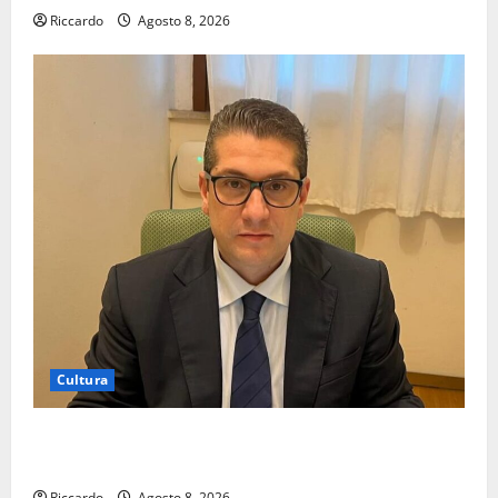
Riccardo
Agosto 8, 2026
Cultura
On Fabio Venezia sempre più vicino al ritorno a
Leonforte del trittico del Giudizio Universale
Riccardo
Agosto 8, 2026