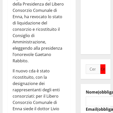
idrico.
della Presidenza del Libero
Timarchio
Consorzio Comunale di
“Governo
Enna, ha revocato lo stato
Schifani
di liquidazione del
mantiene
consorzio e ricostituito il
impegni per
Consiglio di
intervento
Amministrazione,
strategico”
eleggendo alla presidenza
l’onorevole Gaetano
Rabbito.
Ricerca
Il nuovo cda è stato
per:
ricostituito, con la
designazione dei
rappresentanti degli enti
Nome
(obblig
consorziati: per il Libero
Consorzio Comunale di
Enna siede il dottor Livio
Email
(obbliga