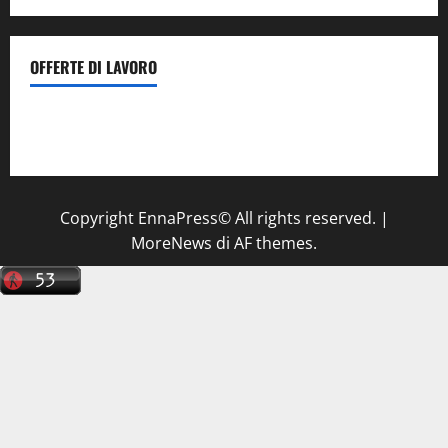
OFFERTE DI LAVORO
Il Centro La Diagnostica di Catenanuova ricerca un
tecnico sanitario di radiologia medica
a Enna
Copyright EnnaPress© All rights reserved.
|
MoreNews
di AF themes.