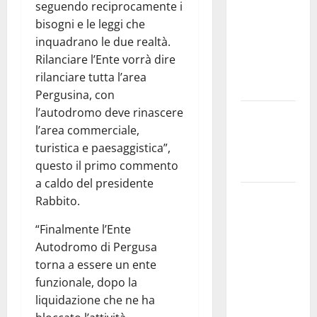
seguendo reciprocamente i
Inizia la
bisogni e le leggi che
notte del
inquadrano le due realtà.
23° Rally
Rilanciare l’Ente vorrà dire
Tirreno
rilanciare tutta l’area
Messina
Pergusina, con
l’autodromo deve rinascere
Assoro il 9
l’area commerciale,
agosto
turistica e paesaggistica”,
raduno
questo il primo commento
bandistico
a caldo del presidente
On Fabio
Rabbito.
Venezia
“Finalmente l’Ente
sempre più
Autodromo di Pergusa
vicino al
torna a essere un ente
ritorno a
funzionale, dopo la
Leonforte
liquidazione che ne ha
del trittico