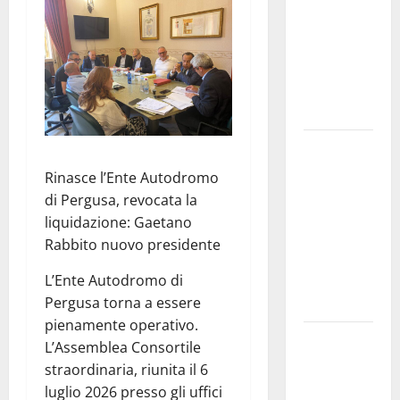
vicino al
ritorno a
Leonforte
del trittico
del Giudizio
Universale
On Stefania
Marino
Rinasce l’Ente Autodromo
“Politiche
di Pergusa, revocata la
per
liquidazione: Gaetano
l’agricoltura
Rabbito nuovo presidente
senza una
L’Ente Autodromo di
precisa
Pergusa torna a essere
strategia”
pienamente operativo.
Etna Valley.
L’Assemblea Consortile
72 mln per
straordinaria, riunita il 6
servizio
luglio 2026 presso gli uffici