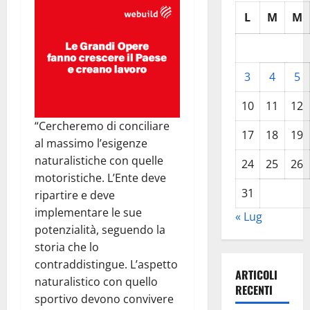
L
M
M
3
4
5
10
11
12
“Cercheremo di conciliare
17
18
19
al massimo l’esigenze
naturalistiche con quelle
24
25
26
motoristiche. L’Ente deve
31
ripartire e deve
implementare le sue
« Lug
potenzialità, seguendo la
storia che lo
contraddistingue. L’aspetto
ARTICOLI
naturalistico con quello
RECENTI
sportivo devono convivere