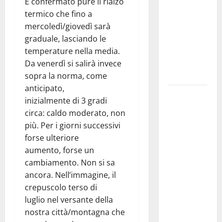
CIUFOLI A
È confermato pure il rialzo
PETRALIA
termico che fino a
SOPRANA
mercoledì/giovedì sarà
CON
graduale, lasciando le
“RIDERE IN
temperature nella media.
ORDINE
Da venerdì si salirà invece
ALFABETICO”
sopra la norma, come
anticipato,
Domenica 9
inizialmente di 3 gradi
agosto andrà
circa: caldo moderato, non
in
più. Per i giorni successivi
scena “Orfeo
forse ulteriore
ed
aumento, forse un
Euridice”,
cambiamento. Non si sa
concerto-
ancora. Nell’immagine, il
spettacolo
crepuscolo terso di
sand-art
luglio nel versante della
con
nostra città/montagna che
Stefania