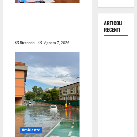
Cimitero pieno di erbacce:
l’assessore Lombardo
ARTICOLI
assicura interventi in tempi
RECENTI
celeri di Mario Pagaria
Riccardo
Agosto 7, 2026
Manovra
regionale:
Fp Cgil, Cisl
Fp, Sadirs,
Ugl e Uil Fp
esprimono
apprezzamento
per il
rispetto
degli
impegni
assunti sul
Ambiente