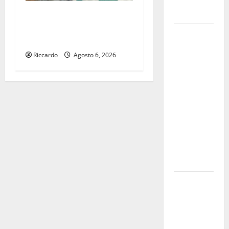
salario
accessorio
Temporale: a lavoro i
volontari. Auto bloccata ad
GANGI
Enna bassa
ILLUMINA
Riccardo
Agosto 6, 2026
LA SUA
TRADIZIONE
CON
“AGNUNI
BINIDITTU”
GRAZIE A
PROGETTO
DEMOCRAZIA
PARTECIPATA
PINETA FEST
2026: L’11
AGOSTO
ROBERTO