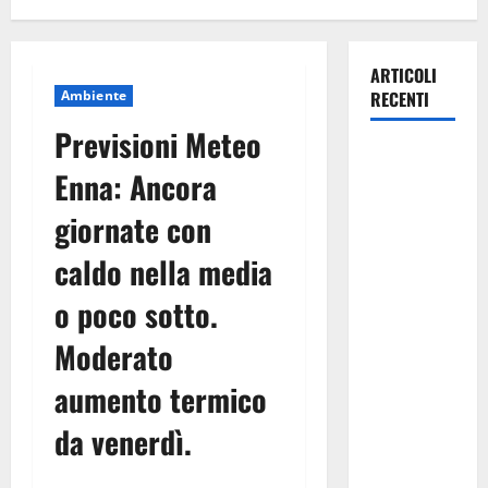
ARTICOLI
Ambiente
RECENTI
Previsioni Meteo
Manovra
Enna: Ancora
regionale:
Fp Cgil, Cisl
giornate con
Fp, Sadirs,
caldo nella media
Ugl e Uil Fp
esprimono
o poco sotto.
apprezzamento
per il
Moderato
rispetto
aumento termico
degli
impegni
da venerdì.
assunti sul
salario