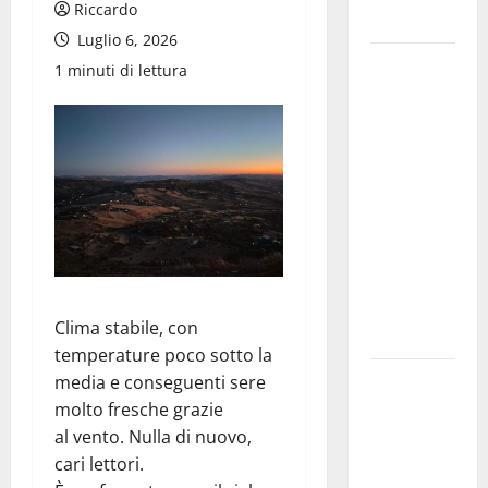
Riccardo
accessorio
Luglio 6, 2026
GANGI
1 minuti di lettura
ILLUMINA
LA SUA
TRADIZIONE
CON
“AGNUNI
BINIDITTU”
GRAZIE A
PROGETTO
DEMOCRAZIA
Clima stabile, con
PARTECIPATA
temperature poco sotto la
PINETA FEST
media e conseguenti sere
2026: L’11
molto fresche grazie
AGOSTO
al vento. Nulla di nuovo,
ROBERTO
cari lettori.