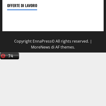
OFFERTE DI LAVORO
Il Centro La Diagnostica di Catenanuova ricerca un
tecnico sanitario di radiologia medica
a Enna
Copyright EnnaPress© All rights reserved.
|
MoreNews
di AF themes.