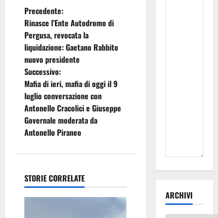
N
Precedente:
Rinasce l’Ente Autodromo di
a
Pergusa, revocata la
liquidazione: Gaetano Rabbito
v
nuovo presidente
i
Successivo:
Mafia di ieri, mafia di oggi il 9
g
luglio conversazione con
Antonello Cracolici e Giuseppe
a
Governale moderata da
z
Antonello Piraneo
i
o
STORIE CORRELATE
n
ARCHIVI