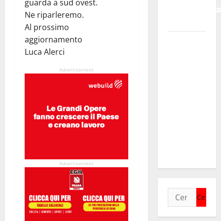
guarda a sud ovest.
Bruno e Vincenz
Ne riparleremo.
Bruno.
Al prossimo
aggiornamento
Regione.
Luca Alerci
Pellegrino a
Mannino
Advertisement
“Ignora le
basi dei
rapporti fra
istizuaioni.
Ormai è in
campagna
elettorale”
Advertisement
Ricerca
per: