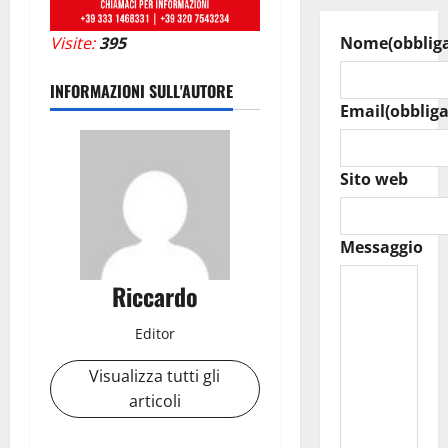
Visite:
395
Nome
(obblig
INFORMAZIONI SULL'AUTORE
Email
(obbliga
Sito web
Messaggio
Riccardo
Editor
Visualizza tutti gli
articoli