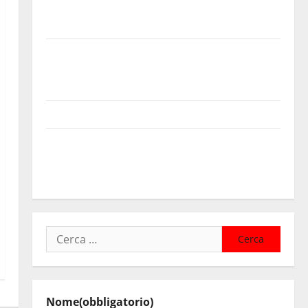
agosto musica, spettacolo, gastronomia e una
sorpresa di mezzanotte.
Sanità: Non riconosciuto il Buono Pasto: sindacato
Nursind avvia una vertenza a Asp e Oasi Maria SS
Troina
Giornata di vigilia per il 23° Rally Tirreno Messina
Automobilismo – Si chiuderanno il 19 agosto le
iscrizioni al 6° Slalom Città di Alessandria della
Rocca
Ricerca
per:
Nome
(obbligatorio)