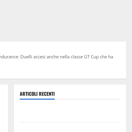
ndurance: Duelli accesi anche nella classe GT Cup che ha
ARTICOLI RECENTI
Lavoro. Venezia (PD): “Depositato ddl all’ARS per
valorizzare le imprese domestiche”
Pergusa si prepara alla “Notte dell’Assunta”: il 14