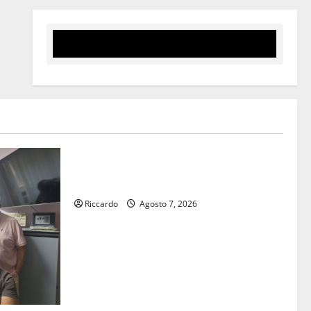
Rally
Giornata di vigilia per il 23° Rally
Tirreno Messina
Riccardo
Agosto 7, 2026