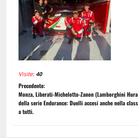
Visite:
40
N
Precedente:
Monza, Liberati-Michelotto-Zanon (Lamborghini Hurac
a
della serie Endurance: Duelli accesi anche nella clas
v
a tutti.
i