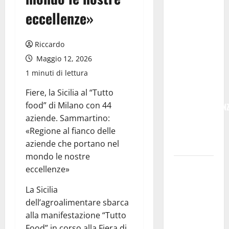
POSTE
eccellenze»
ITALIANE:
IN
PROVINCIA
Riccardo
DI ENNA
Maggio 12, 2026
CON
1 minuti di lettura
“SEGUIMI”
Fiere, la Sicilia al “Tutto
LA
food” di Milano con 44
CORRISPONDEN
aziende. Sammartino:
VIENE IN
«Regione al fianco delle
VACANZA
aziende che portano nel
CON TE
mondo le nostre
Temporale:
eccellenze»
a lavoro i
La Sicilia
volontari.
dell’agroalimentare sbarca
Auto
alla manifestazione “Tutto
bloccata ad
Food” in corso alla Fiera di