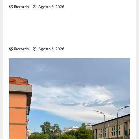
Riccardo
Agosto 6, 2026
economia
POSTE ITALIANE: IN PROVINCIA DI ENNA CON
“SEGUIMI” LA CORRISPONDENZA VIENE IN VACANZA
CON TE
Riccardo
Agosto 6, 2026