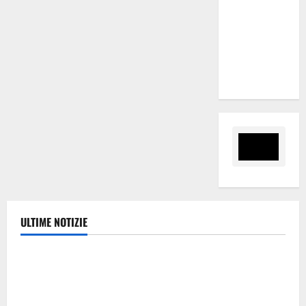
nomina
Sabrina
Cillia alla
direzione
del Cefpas
ULTIME NOTIZIE
Politica
Caronia (Noi Moderati): “Basta valzer di poltrone, a
Palermo serve un programma per giovani e servizi
efficienti