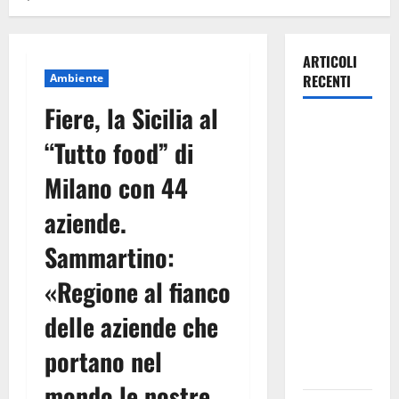
ARTICOLI
Ambiente
RECENTI
Fiere, la Sicilia al
Caronia
“Tutto food” di
(Noi
Moderati):
Milano con 44
“Basta
aziende.
valzer di
poltrone, a
Sammartino:
Palermo
serve un
«Regione al fianco
programma
delle aziende che
per giovani
e servizi
portano nel
efficienti
mondo le nostre