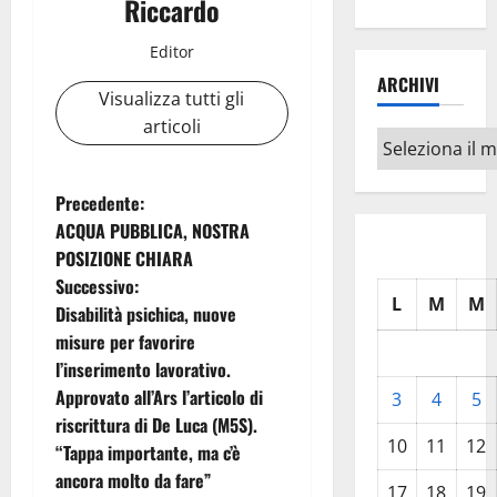
Riccardo
Editor
ARCHIVI
Visualizza tutti gli
articoli
Archivi
N
Precedente:
ACQUA PUBBLICA, NOSTRA
a
POSIZIONE CHIARA
Successivo:
v
L
M
M
Disabilità psichica, nuove
i
misure per favorire
l’inserimento lavorativo.
g
Approvato all’Ars l’articolo di
3
4
5
riscrittura di De Luca (M5S).
a
10
11
12
“Tappa importante, ma c’è
z
ancora molto da fare”
17
18
19