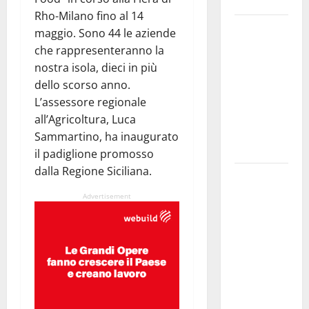
Enna bassa
Rho-Milano fino al 14
DEFINITO IL
maggio. Sono 44 le aziende
PROGRAMMA
che rappresenteranno la
DELLA
nostra isola, dieci in più
SETTIMA
dello scorso anno.
EDIZIONE
L’assessore regionale
DEL
all’Agricoltura, Luca
MARZAMEMI
Sammartino, ha inaugurato
CINEFEST
il padiglione promosso
dalla Regione Siciliana.
Salute,
giunta
Advertisement
regionale
nomina
Sabrina
Cillia alla
direzione
del Cefpas