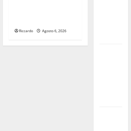
Temporale:
Previsioni Meteo Enna: Oggi
a lavoro i
più instabile e un po’ meno
volontari.
caldo.
Auto
bloccata ad
Riccardo
Agosto 6, 2026
Enna bassa
DEFINITO IL
PROGRAMMA
DELLA
SETTIMA
EDIZIONE
DEL
MARZAMEMI
CINEFEST
Salute,
giunta
regionale