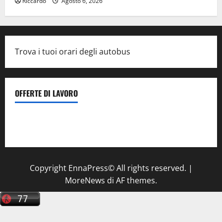
Riccardo
Agosto 6, 2026
Trova i tuoi orari degli autobus
OFFERTE DI LAVORO
Il Centro La Diagnostica di Catenanuova ricerca un
tecnico sanitario di radiologia medica
a Enna
Copyright EnnaPress© All rights reserved.
|
MoreNews
di AF themes.