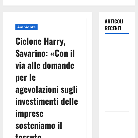
ARTICOLI
Ambiente
RECENTI
Ciclone Harry,
Agricoltura,
Savarino: «Con il
Lollobrigida:
con
via alle domande
Coltivaitalia
per le
un miliardo
di euro in
agevolazioni sugli
più al
settore
investimenti delle
primario
imprese
Il Segesta
sosteniamo il
Teatro
Festival
tessuto