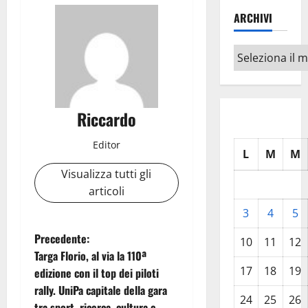
ARCHIVI
Archivi
Riccardo
Editor
L
M
M
Visualizza tutti gli
articoli
3
4
5
N
Precedente:
10
11
12
Targa Florio, al via la 110ª
a
17
18
19
edizione con il top dei piloti
rally. UniPa capitale della gara
v
24
25
26
tra sport, ricerca, cultura e