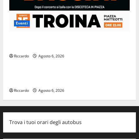
Eventi
FRANCESCO BACCINI A TROINA PER IL CONCERTO DI
FERRAGOSTO
Riccardo
Agosto 6, 2026
Rally
SFIDE AL CHIARO DI LUNA PER LA ISLAND
MOTORSPORT
Riccardo
Agosto 6, 2026
Trova i tuoi orari degli autobus