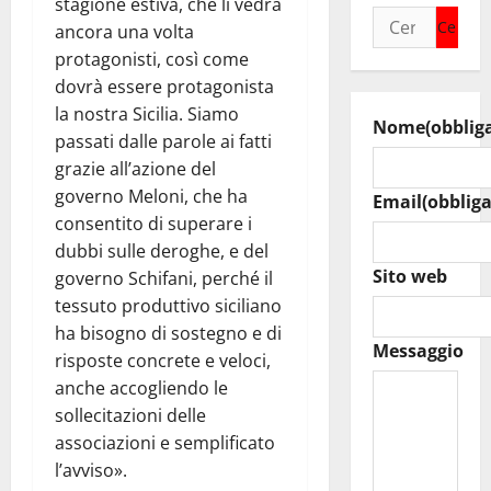
stagione estiva, che li vedrà
Ricerca
ancora una volta
per:
protagonisti, così come
dovrà essere protagonista
la nostra Sicilia. Siamo
Nome
(obblig
passati dalle parole ai fatti
grazie all’azione del
governo Meloni, che ha
Email
(obbliga
consentito di superare i
dubbi sulle deroghe, e del
Sito web
governo Schifani, perché il
tessuto produttivo siciliano
ha bisogno di sostegno e di
Messaggio
risposte concrete e veloci,
anche accogliendo le
sollecitazioni delle
associazioni e semplificato
l’avviso».