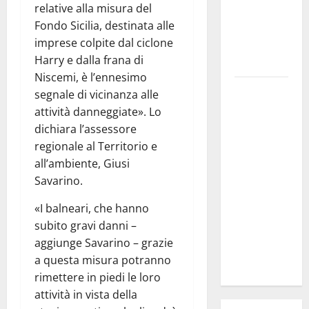
relative alla misura del
CHIARO DI
Fondo Sicilia, destinata alle
LUNA PER
imprese colpite dal ciclone
LA ISLAND
Harry e dalla frana di
MOTORSPORT
Niscemi, è l’ennesimo
Mafia,
segnale di vicinanza alle
Schifani
attività danneggiate». Lo
ricorda
dichiara l’assessore
Costa,
regionale al Territorio e
Cassarà e
all’ambiente, Giusi
Antiochia:
Savarino.
«Custodiamo
«I balneari, che hanno
e
subito gravi danni –
diffondiamo
aggiunge Savarino – grazie
il loro
a questa misura potranno
esempio»
rimettere in piedi le loro
attività in vista della