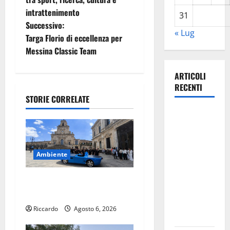
i
intrattenimento
31
Successivo:
g
« Lug
Targa Florio di eccellenza per
Messina Classic Team
a
z
ARTICOLI
RECENTI
i
STORIE CORRELATE
Agricoltura,
o
Lollobrigida:
con
n
Coltivaitalia
Ambiente
e
un miliardo
di euro in
Il futuro della mobilità
a
più al
sostenibile parla siciliano
settore
r
Riccardo
Agosto 6, 2026
primario