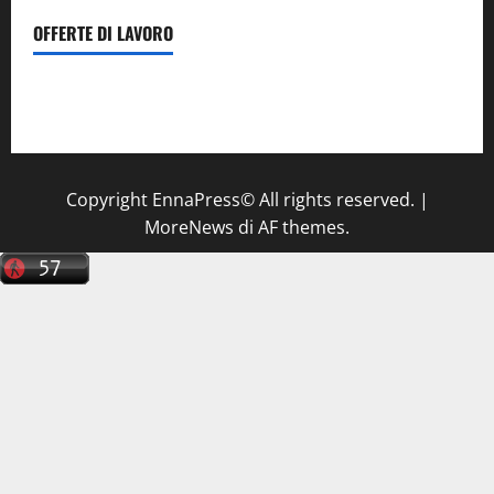
OFFERTE DI LAVORO
Il Centro La Diagnostica di Catenanuova ricerca un
tecnico sanitario di radiologia medica
a Enna
Copyright EnnaPress© All rights reserved.
|
MoreNews
di AF themes.