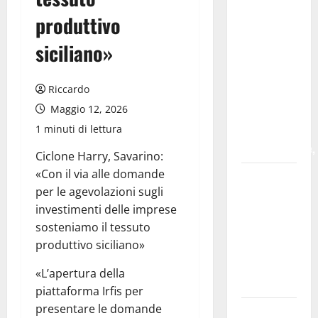
entra nel
produttivo
vivo con la
danza di
siciliano»
“K.I.ND of
Human” (11
Riccardo
agosto),
Maggio 12, 2026
nuova
1 minuti di lettura
creazione di
arcis_collective,
Ciclone Harry, Savarino:
«Con il via alle domande
FRANCESCO
per le agevolazioni sugli
BACCINI A
investimenti delle imprese
TROINA
sosteniamo il tessuto
PER IL
produttivo siciliano»
CONCERTO
DI
«L’apertura della
FERRAGOSTO
piattaforma Irfis per
presentare le domande
SFIDE AL