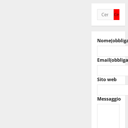
Ricerca
per:
Nome
(obblig
Email
(obbliga
Sito web
Messaggio