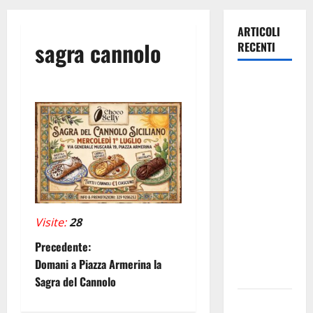
ARTICOLI
sagra cannolo
RECENTI
Caronia
(Noi
Moderati):
“Basta
valzer di
poltrone, a
Palermo
serve un
programma
Visite:
28
per giovani
N
Precedente:
e servizi
Domani a Piazza Armerina la
a
efficienti
Sagra del Cannolo
POSTE
v