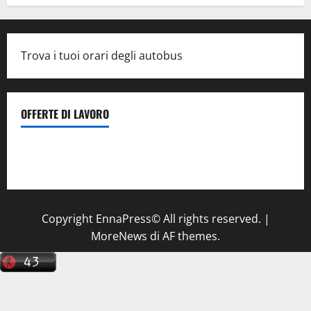
Trova i tuoi orari degli autobus
OFFERTE DI LAVORO
Il Centro La Diagnostica di Catenanuova ricerca un
tecnico sanitario di radiologia medica
a Enna
Copyright EnnaPress© All rights reserved.
|
MoreNews
di AF themes.