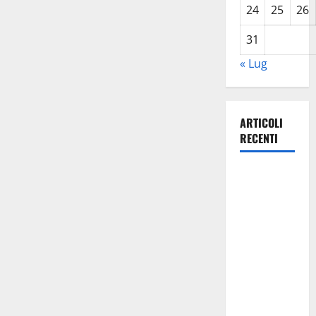
24
25
26
31
« Lug
ARTICOLI
RECENTI
Caronia
(Noi
Moderati):
“Basta
valzer di
poltrone, a
Palermo
serve un
programma