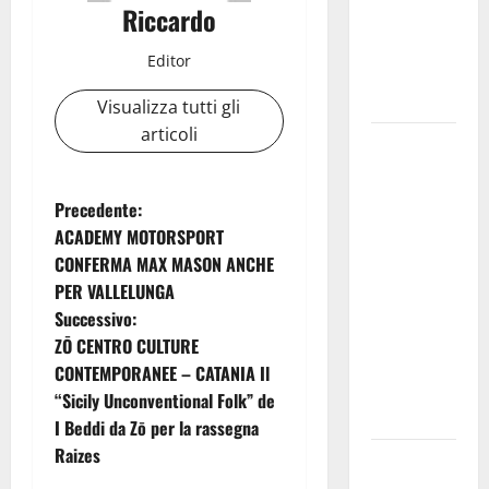
Riccardo
per
valorizzare
Editor
le imprese
domestiche”
Visualizza tutti gli
articoli
Pergusa si
prepara alla
“Notte
N
Precedente:
dell’Assunta”:
ACADEMY MOTORSPORT
a
il 14 agosto
CONFERMA MAX MASON ANCHE
musica,
PER VALLELUNGA
v
spettacolo,
Successivo:
gastronomia
i
ZŌ CENTRO CULTURE
e una
CONTEMPORANEE – CATANIA Il
g
sorpresa di
“Sicily Unconventional Folk” de
mezzanotte.
I Beddi da Zō per la rassegna
a
Raizes
Sanità: Non
riconosciuto