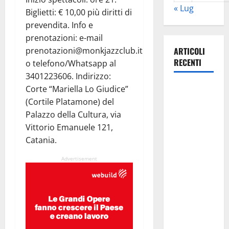
« Lug
Biglietti: € 10,00 più diritti di
prevendita. Info e
prenotazioni: e-mail
prenotazioni@monkjazzclub.it
ARTICOLI
RECENTI
o telefono/Whatsapp al
3401223606. Indirizzo:
Parte oggi
Corte “Mariella Lo Giudice”
la seconda
(Cortile Platamone) del
brigata
Palazzo della Cultura, via
internazionale
Vittorio Emanuele 121,
della Flai
Catania.
Cgil, una
Advertisement
delegazione
di dieci
sindacaliste
e
sindacalisti