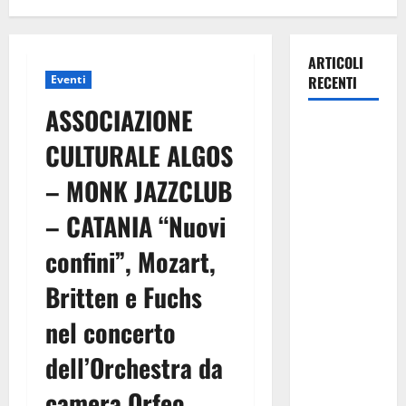
ARTICOLI
Eventi
RECENTI
ASSOCIAZIONE
Parte oggi
CULTURALE ALGOS
la seconda
brigata
– MONK JAZZCLUB
internazionale
– CATANIA “Nuovi
della Flai
Cgil, una
confini”, Mozart,
delegazione
di dieci
Britten e Fuchs
sindacaliste
nel concerto
e
sindacalisti
dell’Orchestra da
provenienti
camera Orfeo
da tutta