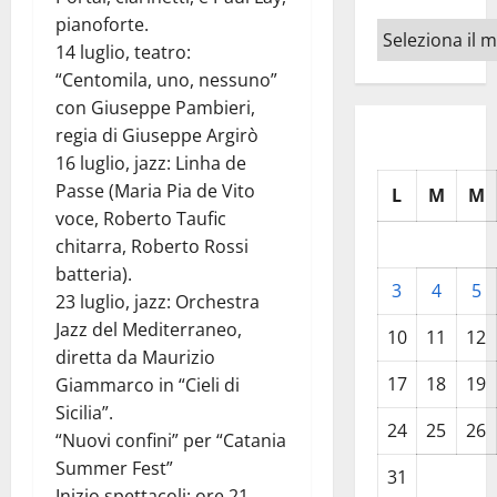
pianoforte.
Archivi
14 luglio, teatro:
“Centomila, uno, nessuno”
con Giuseppe Pambieri,
regia di Giuseppe Argirò
16 luglio, jazz: Linha de
Passe (Maria Pia de Vito
L
M
M
voce, Roberto Taufic
chitarra, Roberto Rossi
batteria).
3
4
5
23 luglio, jazz: Orchestra
Jazz del Mediterraneo,
10
11
12
diretta da Maurizio
17
18
19
Giammarco in “Cieli di
Sicilia”.
24
25
26
“Nuovi confini” per “Catania
Summer Fest”
31
Inizio spettacoli: ore 21.