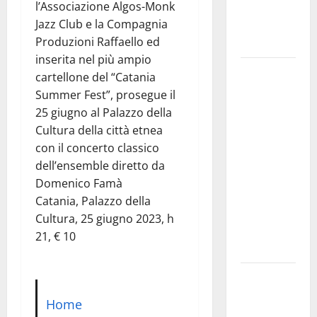
l’Associazione Algos-Monk
valorizzare
Jazz Club e la Compagnia
le imprese
Produzioni Raffaello ed
domestiche”
inserita nel più ampio
Pergusa si
cartellone del “Catania
prepara alla
Summer Fest”, prosegue il
“Notte
25 giugno al Palazzo della
dell’Assunta”:
Cultura della città etnea
il 14 agosto
con il concerto classico
musica,
dell’ensemble diretto da
spettacolo,
Domenico Famà
gastronomia
Catania, Palazzo della
e una
Cultura, 25 giugno 2023, h
sorpresa di
21, € 10
mezzanotte.
Sanità: Non
riconosciuto
Home
il Buono