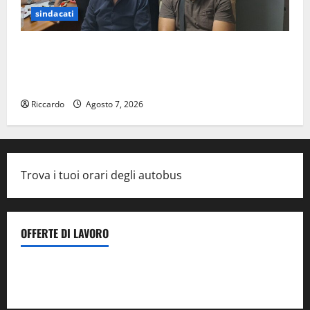
sindacati
Sanità: Non riconosciuto il Buono Pasto: sindacato
Nursind avvia una vertenza a Asp e Oasi Maria SS
Troina
Riccardo
Agosto 7, 2026
Trova i tuoi orari degli autobus
OFFERTE DI LAVORO
Il Centro La Diagnostica di Catenanuova ricerca un
tecnico sanitario di radiologia medica
a Enna