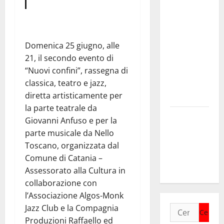
Pasto:
sindacato
Nursind
Domenica 25 giugno, alle
avvia una
21, il secondo evento di
vertenza a
“Nuovi confini”, rassegna di
Asp e Oasi
classica, teatro e jazz,
Maria SS
diretta artisticamente per
Troina
la parte teatrale da
Giornata di
Giovanni Anfuso e per la
vigilia per il
parte musicale da Nello
23° Rally
Toscano, organizzata dal
Tirreno
Comune di Catania –
Messina
Assessorato alla Cultura in
collaborazione con
l’Associazione Algos-Monk
Jazz Club e la Compagnia
Ricerca
Produzioni Raffaello ed
per: