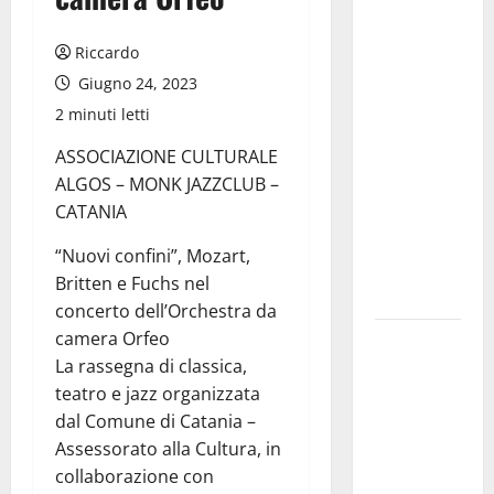
Italia
impegnata
Riccardo
in un
Giugno 24, 2023
programma
2 minuti letti
di
ASSOCIAZIONE CULTURALE
solidarietà
ALGOS – MONK JAZZCLUB –
e
CATANIA
cooperazione
a Cuba fino
“Nuovi confini”, Mozart,
al prossimo
Britten e Fuchs nel
21 agosto.
concerto dell’Orchestra da
camera Orfeo
Lavoro.
La rassegna di classica,
Venezia
teatro e jazz organizzata
(PD):
dal Comune di Catania –
“Depositato
Assessorato alla Cultura, in
ddl all’ARS
collaborazione con
per