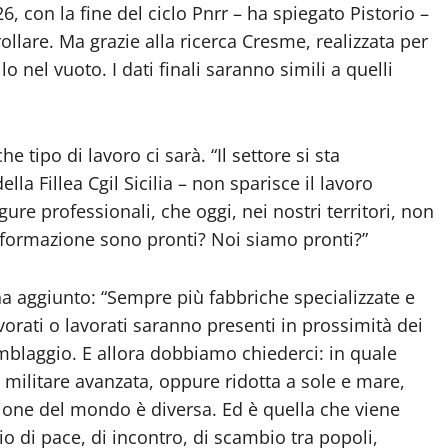
 con la fine del ciclo Pnrr – ha spiegato Pistorio –
ollare. Ma grazie alla ricerca Cresme, realizzata per
o nel vuoto. I dati finali saranno simili a quelli
 tipo di lavoro ci sarà. “Il settore si sta
la Fillea Cgil Sicilia – non sparisce il lavoro
gure professionali, che oggi, nei nostri territori, non
di formazione sono pronti? Noi siamo pronti?”
ha aggiunto: “Sempre più fabbriche specializzate e
avorati o lavorati saranno presenti in prossimità dei
emblaggio. E allora dobbiamo chiederci: in quale
e militare avanzata, oppure ridotta a sole e mare,
isione del mondo è diversa. Ed è quella che viene
o di pace, di incontro, di scambio tra popoli,