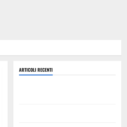
ARTICOLI RECENTI
Previsioni Meteo Enna: Ieri nubifragio a Enna. Oggi
ancora possibilità di temporali pomeridiani
teoricamente meno diffusi
Pallamano Serie A Gold: riunione operativa a ranghi
completi per la Orlando Pallamano Haenna