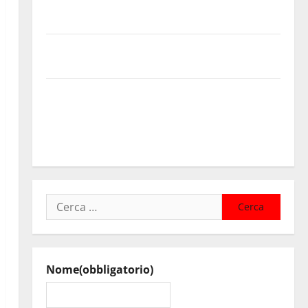
Cimitero pieno di erbacce: l’assessore Lombardo
assicura interventi in tempi celeri di Mario Pagaria
Giochi di Quartiere e Calcio Balilla Umano: tradizione
e innovazione per la festa della Madonna dè Carusi
Manovrina, Anci Sicilia: “Apprezziamo l’incremento
dei trasferimenti ai Comuni Un primo passo
importante che dovrà trovare continuità nelle
prossime Finanziarie”
Ricerca
per:
Nome
(obbligatorio)