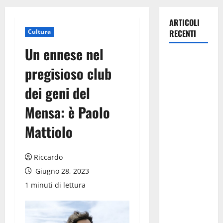
ARTICOLI
Cultura
RECENTI
Un ennese nel
Pasquasia,
pregisioso club
Colianni: «Il
presidente
dei geni del
del
Mensa: è Paolo
Consiglio
Comunale
Mattiolo
studi gli
atti, nessun
Riccardo
ampliamento
della
Giugno 28, 2023
capsula,
1 minuti di lettura
solo la
bonifica
dell’amianto