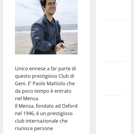
presente
nel sito»
Inizia la
notte del
23° Rally
Tirreno
Messina
Assoro il 9
Unico ennese a far parte di
agosto
questo prestigioso Club di
raduno
Geni. E’ Paolo Mattiolo che
bandistico
da poco tempo è entrato
nel Mensa.
On Fabio
Il Mensa, fondato ad Oxford
Venezia
nel 1946, è un prestigioso
sempre più
club internazionale che
vicino al
riunisce persone
ritorno a