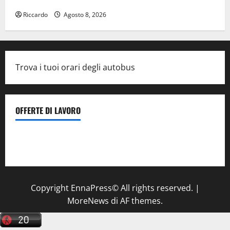
Leonforte del trittico del Giudizio Universale
Riccardo
Agosto 8, 2026
Trova i tuoi orari degli autobus
OFFERTE DI LAVORO
Il Centro La Diagnostica di Catenanuova ricerca un
tecnico sanitario di radiologia medica
a Enna
Copyright EnnaPress© All rights reserved.
|
MoreNews
di AF themes.