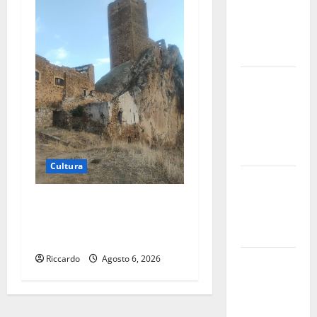
dell’amianto
presente
nel sito»
Inizia la
notte del
23° Rally
Tirreno
Messina
Cultura
Assoro il 9
agosto
Escursionisti degli Erei: il
raduno
Castello di Gresti continua a
bandistico
crollare
Riccardo
Agosto 6, 2026
On Fabio
Venezia
sempre più
vicino al