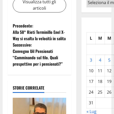
Archivi
Visualizza tutti gli
articoli
N
Precedente:
Alla 58^ Rieti Terminillo Enel X-
a
Way si esalta la velocità in salita
L
M
M
Successivo:
v
Convegno Uil Pensionati
i
“Camminando sul filo. Quali
3
4
5
prospettive per i pensionati?”
g
10
11
12
a
17
18
19
STORIE CORRELATE
z
24
25
26
i
31
o
« Lug