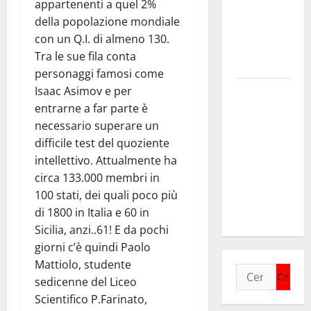
appartenenti a quel 2%
Leonforte
della popolazione mondiale
del trittico
con un Q.I. di almeno 130.
del Giudizio
Tra le sue fila conta
Universale
personaggi famosi come
On Stefania
Isaac Asimov e per
Marino
entrarne a far parte è
“Politiche
necessario superare un
per
difficile test del quoziente
l’agricoltura
intellettivo. Attualmente ha
senza una
circa 133.000 membri in
precisa
100 stati, dei quali poco più
strategia”
di 1800 in Italia e 60 in
Sicilia, anzi..61! E da pochi
giorni c’è quindi Paolo
Mattiolo, studente
Ricerca
sedicenne del Liceo
per:
Scientifico P.Farinato,