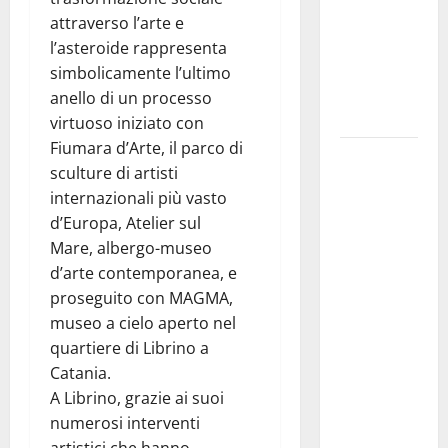
prosegue il
attraverso l’arte e
suo viaggio
l’asteroide rappresenta
nella
simbolicamente l’ultimo
provincia di
anello di un processo
Palermo
virtuoso iniziato con
Fiumara d’Arte, il parco di
Salmo sarà
sculture di artisti
in Sicilia il
internazionali più vasto
9 e 11
d’Europa, Atelier sul
agosto a
Mare, albergo-museo
Catania
d’arte contemporanea, e
(Villa
proseguito con MAGMA,
Bellini) e
museo a cielo aperto nel
Palermo
quartiere di Librino a
(Velodromo)
Catania.
per due
A Librino, grazie ai suoi
date del
numerosi interventi
Wave