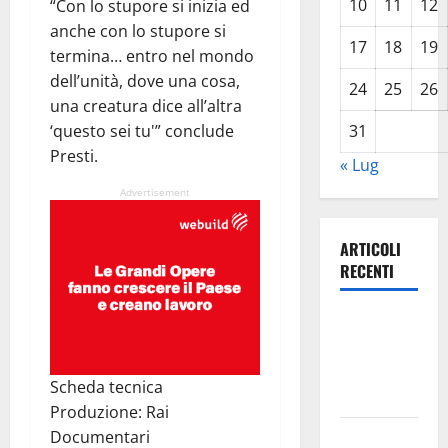
10
11
12
“Con lo stupore si inizia ed
anche con lo stupore si
17
18
19
termina… entro nel mondo
dell’unità, dove una cosa,
24
25
26
una creatura dice all’altra
‘questo sei tu'” conclude
31
Presti.
« Lug
Advertisement
ARTICOLI
RECENTI
Leonforte:
questa sera
la Notte
Scheda tecnica
Bianca
Produzione: Rai
Italia fuori
Documentari