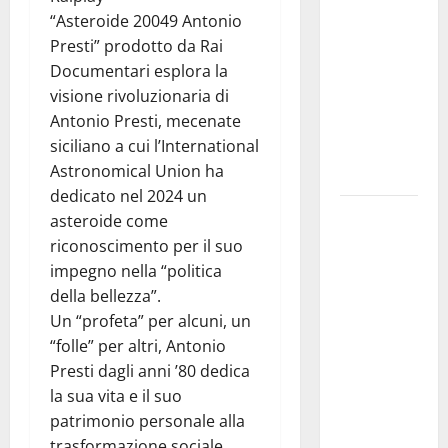
“Un
“Asteroide 20049 Antonio
traguardo
Presti” prodotto da Rai
molto
Documentari esplora la
atteso dai
visione rivoluzionaria di
lavoratori
Antonio Presti, mecenate
della
siciliano a cui l’International
Regione
Astronomical Union ha
Siciliana”
dedicato nel 2024 un
TEATRI DI
asteroide come
PIETRA
riconoscimento per il suo
2026 in
impegno nella “politica
Sicilia
della bellezza”.
Riccardo III
Un “profeta” per alcuni, un
e
“folle” per altri, Antonio
Shakespeare
Presti dagli anni ’80 dedica
a Ustica:
la sua vita e il suo
Teatri di
patrimonio personale alla
Pietra
trasformazione sociale