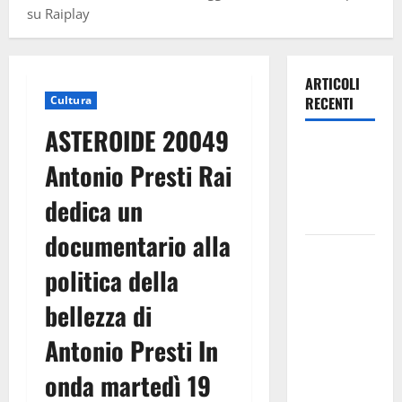
su Raiplay
ARTICOLI
Cultura
RECENTI
ASTEROIDE 20049
Leonforte:
Antonio Presti Rai
questa sera
la Notte
dedica un
Bianca
documentario alla
Italia fuori
politica della
dal
Mondiale?
bellezza di
Alessio
Sundas:
Antonio Presti In
«Prima di
onda martedì 19
scegliere il