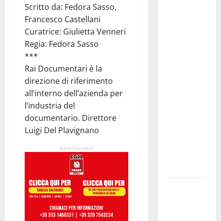
dal
Scritto da: Fedora Sasso,
Mondiale?
Francesco Castellani
Alessio
Curatrice: Giulietta Venneri
Sundas:
Regia: Fedora Sasso
«Prima di
***
scegliere il
Rai Documentari è la
commissario
direzione di riferimento
tecnico, si
all’interno dell’azienda per
ripensi un
l’industria del
sistema che
documentario. Direttore
non
Luigi Del Plavignano
valorizza
Advertisement
più i
giovani»
Pubblicazione
delle
graduatorie