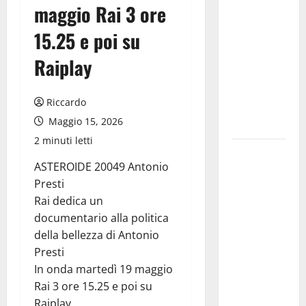
commissario
maggio Rai 3 ore
tecnico, si
15.25 e poi su
ripensi un
sistema che
Raiplay
non
valorizza
Riccardo
più i
Maggio 15, 2026
giovani»
2 minuti letti
Pubblicazione
ASTEROIDE 20049 Antonio
delle
Presti
graduatorie
Rai dedica un
definitive
documentario alla politica
delle
della bellezza di Antonio
progressioni
Presti
verticali in
In onda martedì 19 maggio
deroga, i
Rai 3 ore 15.25 e poi su
sindacati:
Raiplay