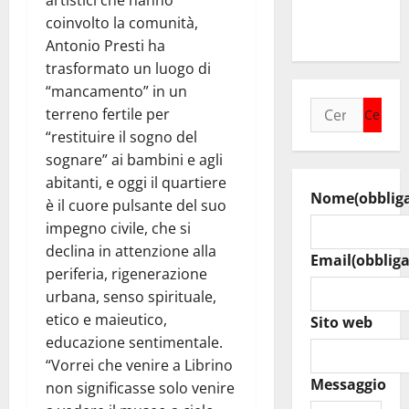
artistici che hanno
Summer
coinvolto la comunità,
Music
Antonio Presti ha
trasformato un luogo di
“mancamento” in un
Ricerca
terreno fertile per
per:
“restituire il sogno del
sognare” ai bambini e agli
abitanti, e oggi il quartiere
Nome
(obblig
è il cuore pulsante del suo
impegno civile, che si
declina in attenzione alla
Email
(obbliga
periferia, rigenerazione
urbana, senso spirituale,
etico e maieutico,
Sito web
educazione sentimentale.
“Vorrei che venire a Librino
Messaggio
non significasse solo venire