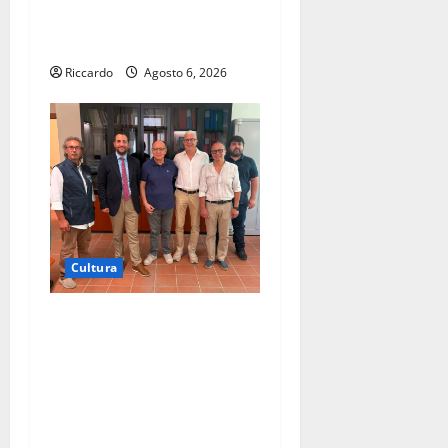
Castello di Gresti continua a
crollare
Riccardo
Agosto 6, 2026
Cultura
Museo Archeologico di
Palazzo Varisano, Colianni:
«Con il progetto di
fattibilità prende avvio l’iter
per la riqualificazione del
sito»