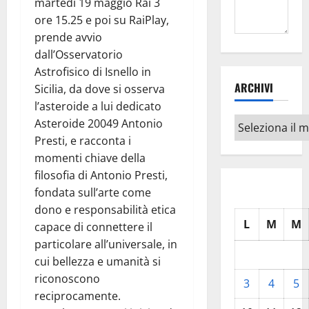
martedì 19 maggio Rai 3
ore 15.25 e poi su RaiPlay,
prende avvio
dall’Osservatorio
Astrofisico di Isnello in
ARCHIVI
Sicilia, da dove si osserva
l’asteroide a lui dedicato
Archivi
Asteroide 20049 Antonio
Presti, e racconta i
momenti chiave della
filosofia di Antonio Presti,
fondata sull’arte come
dono e responsabilità etica
L
M
M
capace di connettere il
particolare all’universale, in
cui bellezza e umanità si
riconoscono
3
4
5
reciprocamente.