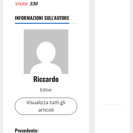
definitive
Visite:
330
delle
progressioni
INFORMAZIONI SULL'AUTORE
verticali in
deroga, i
sindacati:
“Un
traguardo
molto
atteso dai
lavoratori
Riccardo
della
Editor
Regione
Siciliana”
Visualizza tutti gli
articoli
TEATRI DI
PIETRA
2026 in
N
Precedente:
Sicilia