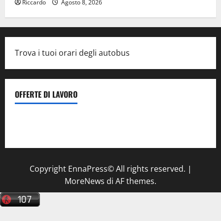
Riccardo
Agosto 8, 2026
Trova i tuoi orari degli autobus
OFFERTE DI LAVORO
Il Centro La Diagnostica di Catenanuova ricerca un
tecnico sanitario di radiologia medica
a Enna
Copyright EnnaPress© All rights reserved.
|
MoreNews
di AF themes.