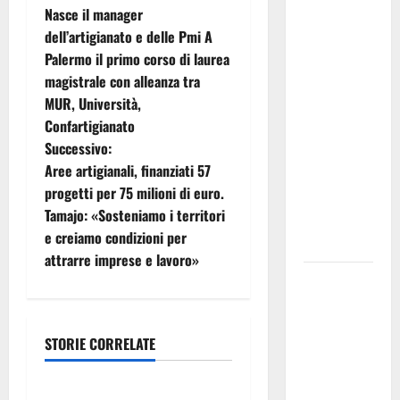
Nasce il manager
Riccardo III
a
dell’artigianato e delle Pmi A
e
Palermo il primo corso di laurea
v
Shakespeare
magistrale con alleanza tra
a Ustica:
i
MUR, Università,
Teatri di
Confartigianato
Pietra
g
Successivo:
prosegue il
Aree artigianali, finanziati 57
a
suo viaggio
progetti per 75 milioni di euro.
nella
z
Tamajo: «Sosteniamo i territori
provincia di
e creiamo condizioni per
Palermo
i
attrarre imprese e lavoro»
Salmo sarà
o
in Sicilia il
9 e 11
n
STORIE CORRELATE
agosto a
Cultura
e
Catania
(Villa