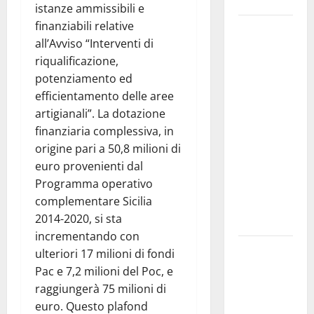
Siviglia”
istanze ammissibili e
finanziabili relative
Previsioni
all’Avviso “Interventi di
Meteo
riqualificazione,
Enna: Nuova
potenziamento ed
probabilità
efficientamento delle aree
di
artigianali”. La dotazione
temporali
finanziaria complessiva, in
pomeridiani.
origine pari a 50,8 milioni di
Temperature
euro provenienti dal
stabili, due
Programma operativo
gradi circa
complementare Sicilia
sopra
2014-2020, si sta
media.
incrementando con
Il sindaco di
ulteriori 17 milioni di fondi
Enna
Pac e 7,2 milioni del Poc, e
Mirello
raggiungerà 75 milioni di
Crisafulli
euro. Questo plafond