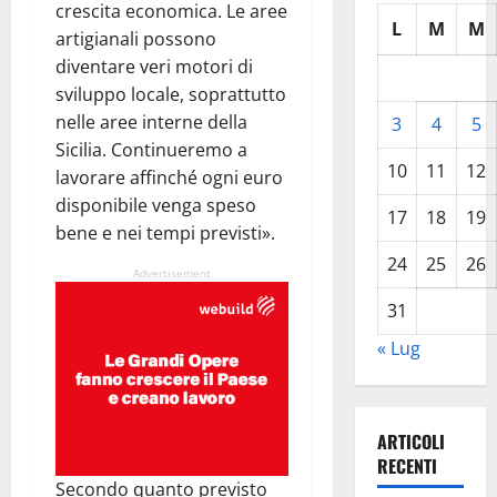
crescita economica. Le aree
L
M
M
artigianali possono
diventare veri motori di
sviluppo locale, soprattutto
nelle aree interne della
3
4
5
Sicilia. Continueremo a
10
11
12
lavorare affinché ogni euro
disponibile venga speso
17
18
19
bene e nei tempi previsti».
24
25
26
Advertisement
31
« Lug
ARTICOLI
RECENTI
Secondo quanto previsto