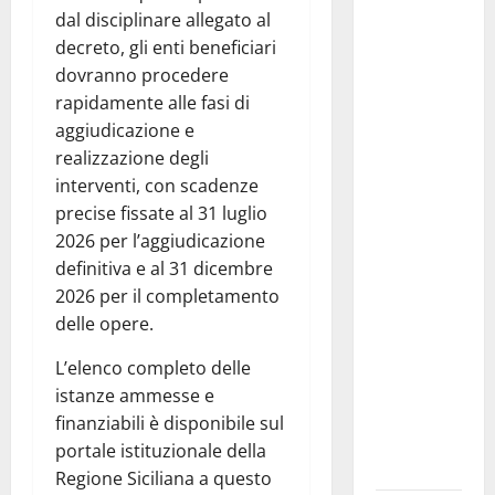
dal disciplinare allegato al
Pasquasia,
decreto, gli enti beneficiari
Giuseppe
dovranno procedere
Carta: “Al
rapidamente alle fasi di
rientro dei
aggiudicazione e
lavori
realizzazione degli
parlamentari,
interventi, con scadenze
urgente
precise fissate al 31 luglio
audizione in
2026 per l’aggiudicazione
Commissione
definitiva e al 31 dicembre
Ambiente,
2026 per il completamento
servono
delle opere.
chiarezza e
atti, non
L’elenco completo delle
allarmismi
istanze ammesse e
e
finanziabili è disponibile sul
speculazioni
portale istituzionale della
politiche”
Regione Siciliana a questo