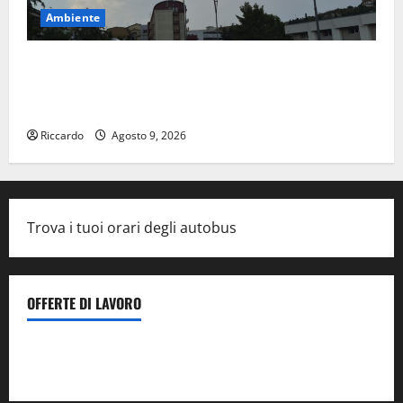
Ambiente
Previsioni Meteo Enna: Nuova probabilità di
temporali pomeridiani. Temperature stabili, due
gradi circa sopra media.
Riccardo
Agosto 9, 2026
Trova i tuoi orari degli autobus
OFFERTE DI LAVORO
Il Centro La Diagnostica di Catenanuova ricerca un
tecnico sanitario di radiologia medica
a Enna