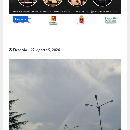
Eventi
Enna questa sera al piazzale Euno “Il Barbiere di
Siviglia”
Riccardo
Agosto 9, 2026