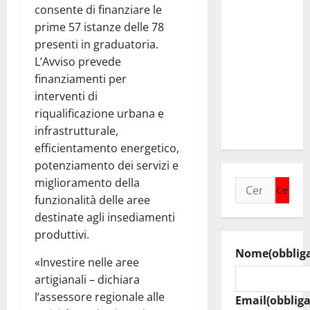
incontra il
consente di finanziare le
collega di
prime 57 istanze delle 78
Caltanissetta
presenti in graduatoria.
Walter
L’Avviso prevede
Tesauro
finanziamenti per
“Sinergia
interventi di
tra i due
riqualificazione urbana e
territori”
infrastrutturale,
efficientamento energetico,
potenziamento dei servizi e
miglioramento della
Ricerca
funzionalità delle aree
per:
destinate agli insediamenti
produttivi.
Nome
(obblig
«Investire nelle aree
artigianali – dichiara
l’assessore regionale alle
Email
(obbliga