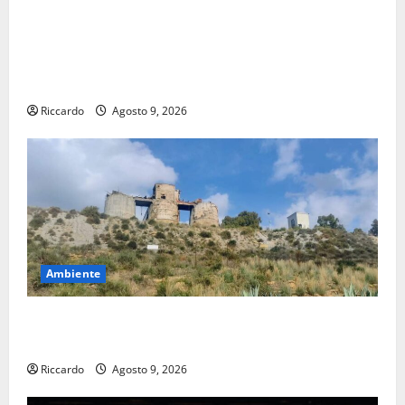
Pasquasia, Giuseppe Carta: “Al rientro dei lavori
parlamentari, urgente audizione in Commissione
Ambiente, servono chiarezza e atti, non allarmismi e
speculazioni politiche”
Riccardo
Agosto 9, 2026
Ambiente
Pasquasia: uno dei più grandi “Buchi Neri” della
Regione Sicilia
Riccardo
Agosto 9, 2026