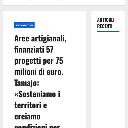
ARTICOLI
economia
RECENTI
Aree artigianali,
Pasquasia,
finanziati 57
Giuseppe
Carta: “Al
progetti per 75
rientro dei
milioni di euro.
lavori
parlamentari,
Tamajo:
urgente
audizione in
«Sosteniamo i
Commissione
territori e
Ambiente,
servono
creiamo
chiarezza e
condizioni per
atti, non