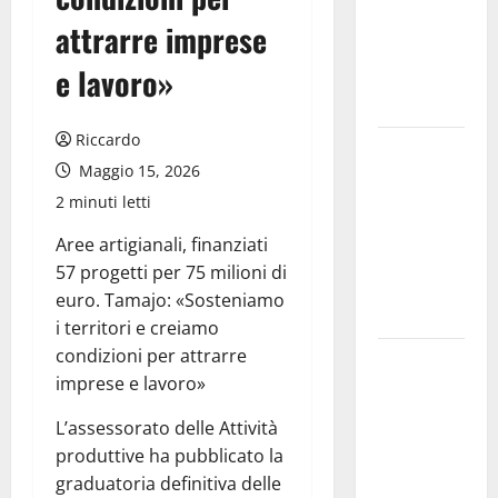
allarmismi
attrarre imprese
e
e lavoro»
speculazioni
politiche”
Riccardo
Pasquasia:
Maggio 15, 2026
uno dei più
2 minuti letti
grandi
“Buchi
Aree artigianali, finanziati
Neri” della
57 progetti per 75 milioni di
Regione
euro. Tamajo: «Sosteniamo
Sicilia
i territori e creiamo
condizioni per attrarre
Enna questa
imprese e lavoro»
sera al
piazzale
L’assessorato delle Attività
Euno “Il
produttive ha pubblicato la
Barbiere di
graduatoria definitiva delle