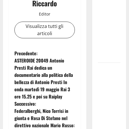
Riccardo
di
temporali
Editor
pomeridiani.
Visualizza tutti gli
Temperature
articoli
stabili, due
gradi circa
sopra
N
Precedente:
media.
ASTEROIDE 20049 Antonio
a
Presti Rai dedica un
Il sindaco di
documentario alla politica della
Enna
v
bellezza di Antonio Presti In
Mirello
i
onda martedì 19 maggio Rai 3
Crisafulli
ore 15.25 e poi su Raiplay
incontra il
g
Successivo:
collega di
Federalberghi, Nico Torrisi in
Caltanissetta
a
giunta e Rosa Di Stefano nel
Walter
z
direttivo nazionale Mario Russo:
Tesauro