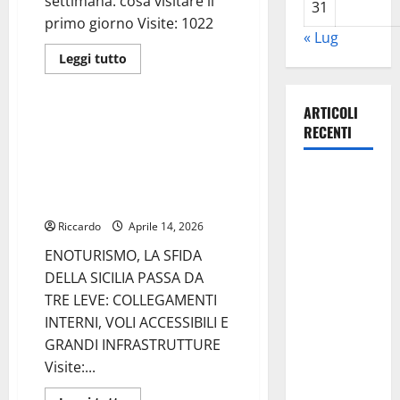
settimana: cosa visitare il
31
primo giorno Visite: 1022
« Lug
Leggi
Leggi tutto
di
Turismo
più
su
Enna,
ARTICOLI
turisti
ENOTURISMO, LA SFIDA DELLA
RECENTI
per
SICILIA PASSA DA TRE LEVE:
una
settimana:
COLLEGAMENTI INTERNI, VOLI
cosa
Caronia
ACCESSIBILI E GRANDI
visitare
il
(Noi
INFRASTRUTTURE
primo
giorno
Moderati):
Riccardo
Aprile 14, 2026
–
“Basta
di
ENOTURISMO, LA SFIDA
Isabella
valzer di
Giaimo
DELLA SICILIA PASSA DA
poltrone, a
TRE LEVE: COLLEGAMENTI
Palermo
INTERNI, VOLI ACCESSIBILI E
serve un
GRANDI INFRASTRUTTURE
programma
Visite:...
per giovani