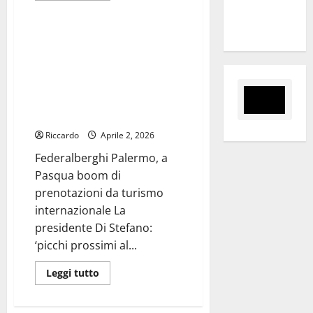
Turismo
più
direzione
su
del Cefpas
Forum
Internazionale
Federalberghi Palermo, a
sul
Pasqua boom di prenotazioni da
Turismo
Sostenibile
turismo internazionale La
a
presidente Di Stefano: ‘picchi
Centuripe
prossimi al tutto esaurito nei
giorni festivi’
Riccardo
Aprile 2, 2026
Federalberghi Palermo, a
Pasqua boom di
prenotazioni da turismo
internazionale La
presidente Di Stefano:
‘picchi prossimi al...
Leggi
Leggi tutto
di
più
su
Federalberghi