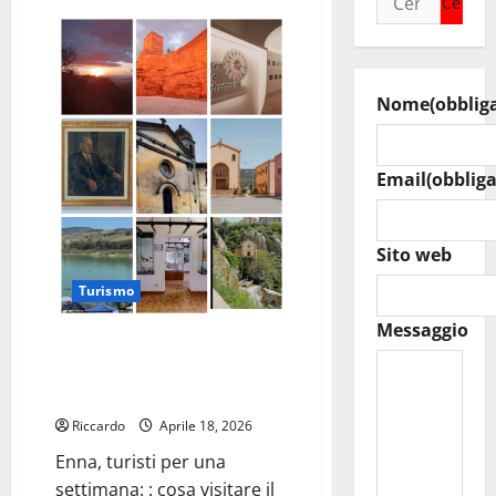
su
per:
Enna,
turisti
per
una
settimana:
:
Nome
(obblig
cosa
visitare
il
terzo
giorno
Email
(obbliga
–
di
Isabella
Giaimo
Sito web
Turismo
Messaggio
Enna, turisti per una settimana:
: cosa visitare il secondo giorno
– di Isabella Giaimo
Riccardo
Aprile 18, 2026
Enna, turisti per una
settimana: : cosa visitare il