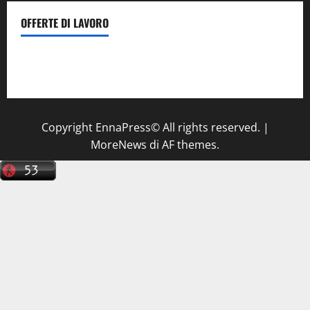
OFFERTE DI LAVORO
Il Centro La Diagnostica di Catenanuova ricerca un
tecnico sanitario di radiologia medica
a Enna
Copyright EnnaPress© All rights reserved.
|
MoreNews
di AF themes.