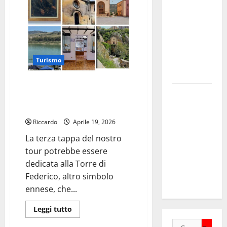
che
verrà”
DELLA
in
SETTIMA
diretta
da
EDIZIONE
Palermo.
Schifani:
DEL
«Un
biglietto
MARZAMEMI
Turismo
da
visita
CINEFEST
rivolto
Enna, turisti per una settimana:
a
Salute,
milioni
: cosa visitare il terzo giorno –
di
giunta
spettatori»
di Isabella Giaimo
regionale
Riccardo
Aprile 19, 2026
nomina
La terza tappa del nostro
Sabrina
tour potrebbe essere
Cillia alla
dedicata alla Torre di
direzione
Federico, altro simbolo
del Cefpas
ennese, che...
Leggi
Leggi tutto
di
più
Ricerca