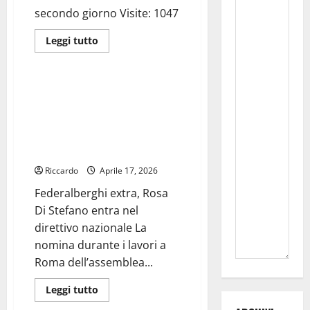
secondo giorno Visite: 1047
Leggi
Leggi tutto
di
Turismo
più
su
Enna,
turisti
Federalberghi extra, Rosa Di
per
Stefano entra nel direttivo
una
settimana:
nazionale La nomina durante i
:
lavori a Roma dell’assemblea
cosa
visitare
nazionale di Federalberghi
il
secondo
Riccardo
Aprile 17, 2026
giorno
–
Federalberghi extra, Rosa
di
Isabella
Di Stefano entra nel
Giaimo
direttivo nazionale La
nomina durante i lavori a
Roma dell’assemblea...
Leggi
Leggi tutto
di
più