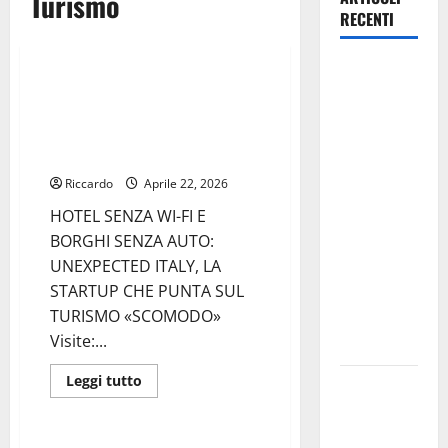
Turismo
RECENTI
Turismo
Caronia
HOTEL SENZA WI-FI E BORGHI
(Noi
SENZA AUTO: UNEXPECTED ITALY,
Moderati):
LA STARTUP CHE PUNTA SUL
“Basta
TURISMO «SCOMODO»
valzer di
Riccardo
Aprile 22, 2026
poltrone, a
HOTEL SENZA WI-FI E
Palermo
BORGHI SENZA AUTO:
serve un
UNEXPECTED ITALY, LA
programma
STARTUP CHE PUNTA SUL
per giovani
TURISMO «SCOMODO»
e servizi
Visite:...
efficienti
Leggi
Leggi tutto
POSTE
di
Turismo
più
ITALIANE:
su
IN
HOTEL