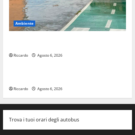
Ambiente
Temporale: a lavoro i volontari. Auto bloccata ad
Enna bassa
Riccardo
Agosto 6, 2026
Cinema
DEFINITO IL PROGRAMMA DELLA SETTIMA EDIZIONE
DEL MARZAMEMI CINEFEST
Riccardo
Agosto 6, 2026
Trova i tuoi orari degli autobus