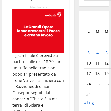
Advertisement
L
M
M
3
4
5
Il gran finale è previsto a
partire dalle ore 18:30 con
10
11
12
un tuffo nelle tradizioni
17
18
19
popolari presentato da
Irene Varveri: si inizierà con
24
25
26
li Razziuneddi di San
Giuseppi, seguiti dal
31
concerto “Chista è la me
« Lug
terra” di Sciara e