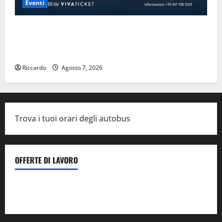
Eventi
Domenica 9 agosto andrà in scena “Orfeo ed
Euridice”, concerto-spettacolo sand-art con Stefania
Bruno e Vincenzo Bruno.
Riccardo
Agosto 7, 2026
Trova i tuoi orari degli autobus
OFFERTE DI LAVORO
Il Centro La Diagnostica di Catenanuova ricerca un
tecnico sanitario di radiologia medica
a Enna