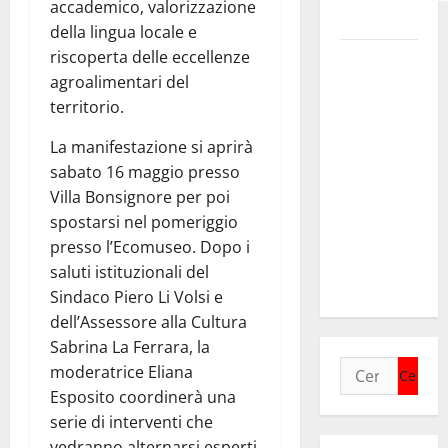
accademico, valorizzazione
Bruno.
della lingua locale e
riscoperta delle eccellenze
Regione.
agroalimentari del
Pellegrino a
territorio.
Mannino
“Ignora le
La manifestazione si aprirà
basi dei
sabato 16 maggio presso
rapporti fra
Villa Bonsignore per poi
istizuaioni.
spostarsi nel pomeriggio
Ormai è in
presso l’Ecomuseo. Dopo i
campagna
saluti istituzionali del
elettorale”
Sindaco Piero Li Volsi e
dell’Assessore alla Cultura
Sabrina La Ferrara, la
Ricerca
moderatrice Eliana
per:
Esposito coordinerà una
serie di interventi che
vedranno alternarsi esperti