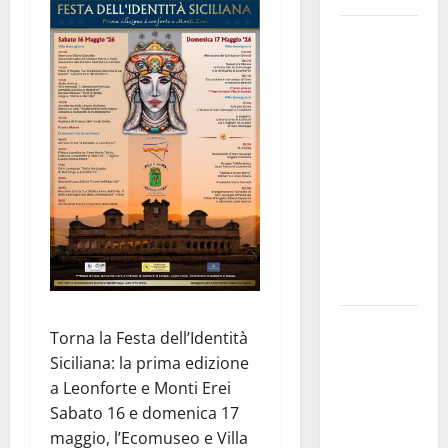
GANGI
ILLUMINA
LA SUA
TRADIZIONE
CON
“AGNUNI
BINIDITTU”
GRAZIE A
PROGETTO
DEMOCRAZIA
PARTECIPATA
PINETA FEST
Torna la Festa dell’Identità
2026: L’11
Siciliana: la prima edizione
AGOSTO
a Leonforte e Monti Erei
ROBERTO
Sabato 16 e domenica 17
CIUFOLI A
maggio, l’Ecomuseo e Villa