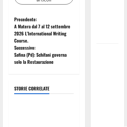
PETRALIA
SOPRANA
CON
N
Precedente:
“RIDERE IN
A Matera dal 7 al 12 settembre
a
ORDINE
2026 L’International Writing
ALFABETICO”
Course.
v
Successivo:
Domenica 9
i
Safina (Pd): Schifani governa
agosto andrà
solo la Restaurazione
in
g
scena “Orfeo
ed
a
Euridice”,
STORIE CORRELATE
z
concerto-
Eventi
spettacolo
i
sand-art
GANGI ILLUMINA LA SUA
con
o
TRADIZIONE CON “AGNUNI
Stefania
BINIDITTU” GRAZIE A