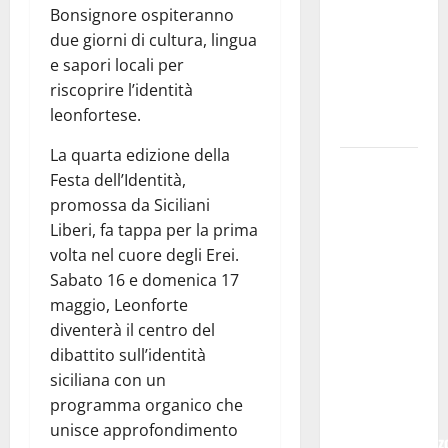
PETRALIA
Bonsignore ospiteranno
SOPRANA
due giorni di cultura, lingua
CON
e sapori locali per
“RIDERE IN
riscoprire l’identità
ORDINE
leonfortese.
ALFABETICO”
La quarta edizione della
Domenica 9
Festa dell’Identità,
agosto andrà
promossa da Siciliani
in
Liberi, fa tappa per la prima
scena “Orfeo
volta nel cuore degli Erei.
ed
Sabato 16 e domenica 17
Euridice”,
maggio, Leonforte
concerto-
diventerà il centro del
spettacolo
dibattito sull’identità
sand-art
siciliana con un
con
programma organico che
Stefania
unisce approfondimento
Bruno e Vincenz