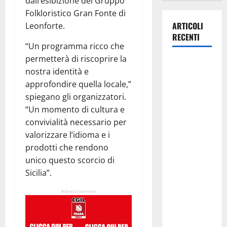
dall’esibizione del Gruppo
Folkloristico Gran Fonte di
ARTICOLI
Leonforte.
RECENTI
“Un programma ricco che
permetterà di riscoprire la
Manovra
nostra identità e
regionale:
approfondire quella locale,”
Fp Cgil, Cisl
spiegano gli organizzatori.
Fp, Sadirs,
“Un momento di cultura e
Ugl e Uil Fp
convivialità necessario per
esprimono
valorizzare l’idioma e i
apprezzamento
prodotti che rendono
per il
unico questo scorcio di
rispetto
Sicilia”.
degli
impegni
Advertisement
assunti sul
salario