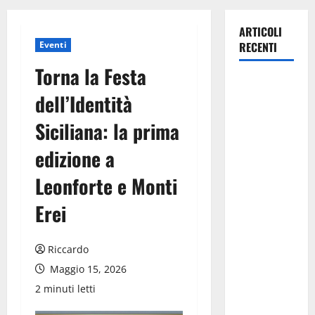
ARTICOLI
Eventi
RECENTI
Torna la Festa
Manovra
dell’Identità
regionale:
Fp Cgil, Cisl
Siciliana: la prima
Fp, Sadirs,
edizione a
Ugl e Uil Fp
esprimono
Leonforte e Monti
apprezzamento
per il
Erei
rispetto
degli
Riccardo
impegni
Maggio 15, 2026
assunti sul
2 minuti letti
salario
accessorio