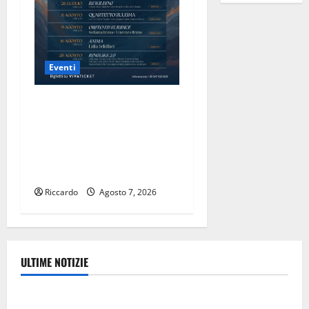
Eventi
Domenica 9 agosto andrà in
scena “Orfeo ed Euridice”,
concerto-spettacolo sand-
art con Stefania
Bruno e Vincenzo Bruno.
Riccardo
Agosto 7, 2026
ULTIME NOTIZIE
sindacati
Manovra regionale: Fp Cgil, Cisl Fp, Sadirs, Ugl e Uil