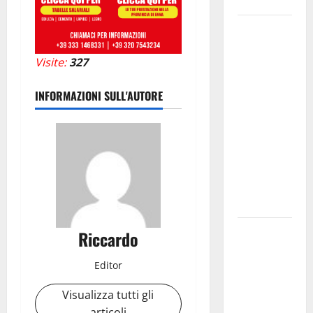
accessorio
GANGI
ILLUMINA
Visite:
327
LA SUA
TRADIZIONE
INFORMAZIONI SULL'AUTORE
CON
“AGNUNI
BINIDITTU”
GRAZIE A
PROGETTO
DEMOCRAZIA
PARTECIPATA
PINETA FEST
Riccardo
2026: L’11
AGOSTO
Editor
ROBERTO
Visualizza tutti gli
CIUFOLI A
articoli