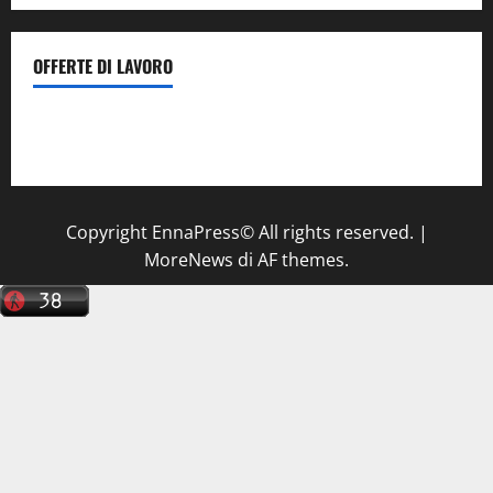
OFFERTE DI LAVORO
Il Centro La Diagnostica di Catenanuova ricerca un
tecnico sanitario di radiologia medica
a Enna
Copyright EnnaPress© All rights reserved.
|
MoreNews
di AF themes.