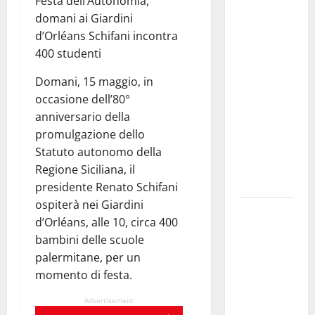
Festa dell’Autonomia,
convocazione
domani ai Giardini
urgente del
d’Orléans Schifani incontra
Consiglio
400 studenti
comunale di
Enna:
Domani, 15 maggio, in
«Dopo gli
occasione dell’80°
allarmismi,
anniversario della
confronto
promulgazione dello
pubblico su
Statuto autonomo della
atti e dati
Regione Siciliana, il
progettuali»
presidente Renato Schifani
ospiterà nei Giardini
Pasquasia,
d’Orléans, alle 10, circa 400
Colianni: «Il
bambini delle scuole
presidente
palermitane, per un
del
momento di festa.
Consiglio
Comunale
Advertisement