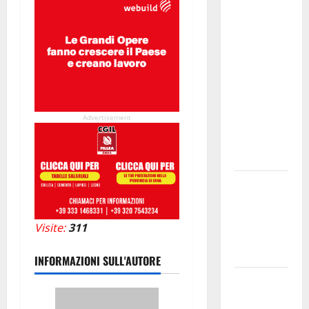
studi gli
atti, nessun
ampliamento
della
capsula,
solo la
bonifica
Advertisement
dell’amianto
presente
nel sito»
Inizia la
notte del
23° Rally
Visite:
311
Tirreno
Messina
INFORMAZIONI SULL'AUTORE
Assoro il 9
agosto