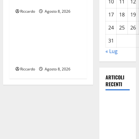
10
11
12
bandistico
Riccardo
Agosto 8, 2026
Eventi
17
18
19
24
25
26
Etna Valley. 72 mln per
servizio idrico. Timarchio
31
“Governo Schifani mantiene
« Lug
impegni per intervento
strategico”
Riccardo
Agosto 8, 2026
ARTICOLI
RECENTI
TRIONFO
ASSOLUTO
A
TAORMINA:
UN
NABUCCO