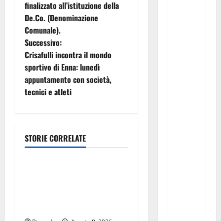
finalizzato all’istituzione della
g
De.Co. (Denominazione
Comunale).
a
Successivo:
z
Crisafulli incontra il mondo
sportivo di Enna: lunedì
i
appuntamento con società,
tecnici e atleti
o
n
e
STORIE CORRELATE
Eventi
a
TRIONFO ASSOLUTO A
r
TAORMINA: UN NABUCCO
IMMORTALE ACCENDE IL
t
TEATRO ANTICO