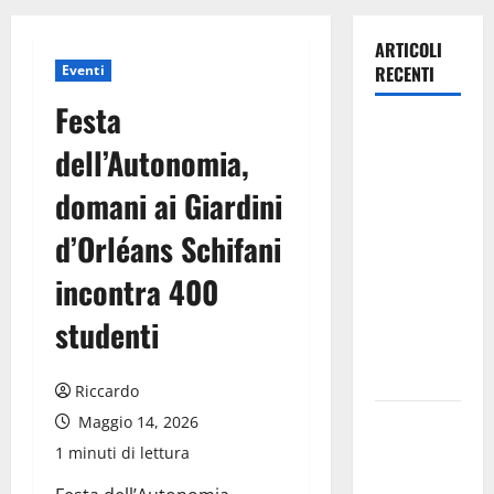
ARTICOLI
Eventi
RECENTI
Festa
TRIONFO
dell’Autonomia,
ASSOLUTO
A
domani ai Giardini
TAORMINA:
d’Orléans Schifani
UN
NABUCCO
incontra 400
IMMORTALE
ACCENDE IL
studenti
TEATRO
ANTICO
Riccardo
Pasquasia,
Maggio 14, 2026
il Mpa
1 minuti di lettura
chiede la