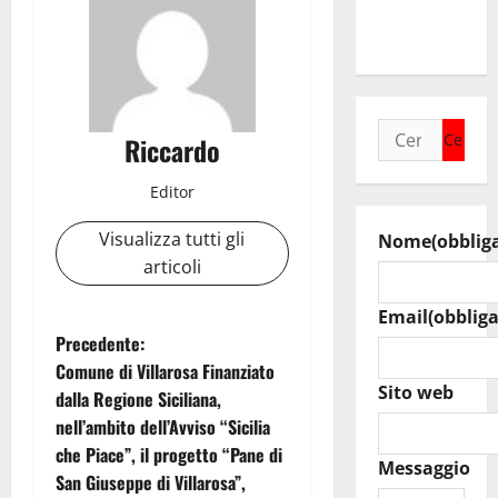
raduno
bandistico
Ricerca
Riccardo
per:
Editor
Visualizza tutti gli
Nome
(obblig
articoli
Email
(obbliga
N
Precedente:
Comune di Villarosa Finanziato
a
Sito web
dalla Regione Siciliana,
nell’ambito dell’Avviso “Sicilia
v
che Piace”, il progetto “Pane di
Messaggio
i
San Giuseppe di Villarosa”,