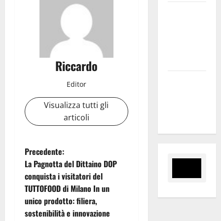
Inizia la
notte del
23° Rally
Tirreno
Messina
Riccardo
Assoro il 9
Editor
agosto
raduno
Visualizza tutti gli
bandistico
articoli
N
Precedente:
La Pagnotta del Dittaino DOP
a
conquista i visitatori del
TUTTOFOOD di Milano In un
v
unico prodotto: filiera,
i
sostenibilità e innovazione