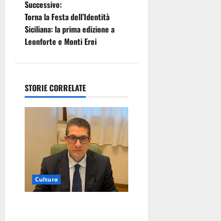
Successivo:
g
Torna la Festa dell’Identità
Siciliana: la prima edizione a
a
Leonforte e Monti Erei
z
i
STORIE CORRELATE
o
n
e
a
r
Cultura
t
On Fabio Venezia sempre più
vicino al ritorno a Leonforte