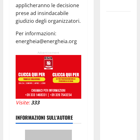
progettuali»
applicheranno le decisione
prese ad insindacabile
Pasquasia,
giudizio degli organizzatori.
Colianni: «Il
presidente
Per informazioni:
del
energheia@energheia.org
Consiglio
Advertisement
Comunale
studi gli
atti, nessun
ampliamento
della
capsula,
Visite:
333
solo la
bonifica
INFORMAZIONI SULL'AUTORE
dell’amianto
presente
nel sito»