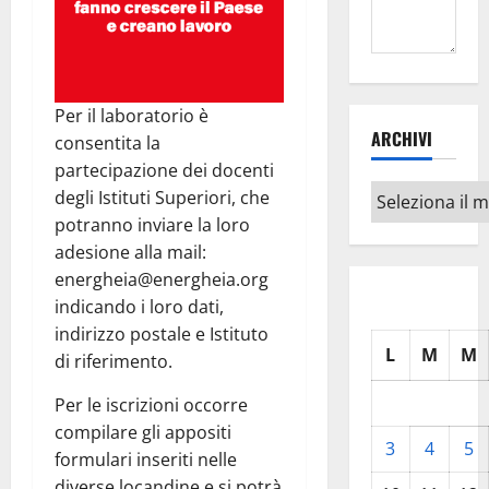
Per il laboratorio è
ARCHIVI
consentita la
partecipazione dei docenti
Archivi
degli Istituti Superiori, che
potranno inviare la loro
adesione alla mail:
energheia@energheia.org
indicando i loro dati,
indirizzo postale e Istituto
L
M
M
di riferimento.
Per le iscrizioni occorre
compilare gli appositi
3
4
5
formulari inseriti nelle
diverse locandine e si potrà