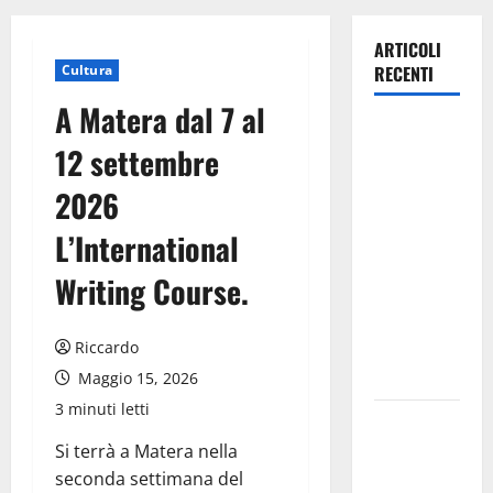
ARTICOLI
Cultura
RECENTI
A Matera dal 7 al
TRIONFO
12 settembre
ASSOLUTO
A
2026
TAORMINA:
L’International
UN
NABUCCO
Writing Course.
IMMORTALE
ACCENDE IL
Riccardo
TEATRO
ANTICO
Maggio 15, 2026
3 minuti letti
Pasquasia,
il Mpa
Si terrà a Matera nella
chiede la
seconda settimana del