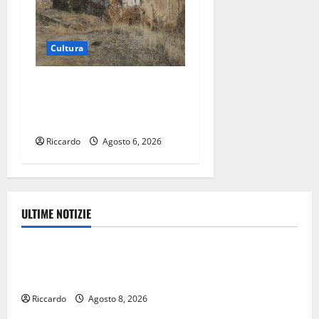
Cultura
Escursionisti degli Erei: il
Castello di Gresti continua a
crollare
Riccardo
Agosto 6, 2026
ULTIME NOTIZIE
Eventi
TRIONFO ASSOLUTO A TAORMINA: UN NABUCCO
IMMORTALE ACCENDE IL TEATRO ANTICO
Riccardo
Agosto 8, 2026