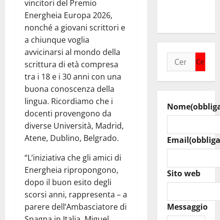
vincitori del Premio
raduno
Energheia Europa 2026,
bandistico
nonché a giovani scrittori e
a chiunque voglia
avvicinarsi al mondo della
Ricerca
scrittura di età compresa
per:
tra i 18 e i 30 anni con una
buona conoscenza della
lingua. Ricordiamo che i
Nome
(obblig
docenti provengono da
diverse Università, Madrid,
Atene, Dublino, Belgrado.
Email
(obbliga
“L’iniziativa che gli amici di
Energheia ripropongono,
Sito web
dopo il buon esito degli
scorsi anni, rappresenta – a
parere dell’Ambasciatore di
Messaggio
Spagna in Italia, Miguel