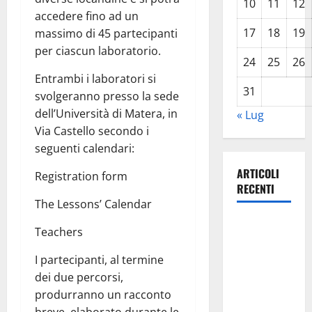
10
11
12
accedere fino ad un
17
18
19
massimo di 45 partecipanti
per ciascun laboratorio.
24
25
26
Entrambi i laboratori si
31
svolgeranno presso la sede
dell’Università di Matera, in
« Lug
Via Castello secondo i
seguenti calendari:
ARTICOLI
Registration form
RECENTI
The Lessons’ Calendar
TRIONFO
Teachers
ASSOLUTO
A
I partecipanti, al termine
TAORMINA:
dei due percorsi,
UN
produrranno un racconto
NABUCCO