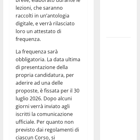
breve, elaborato durante le
IMMORTALE
lezioni, che saranno
ACCENDE IL
raccolti in un’antologia
TEATRO
digitale, e verrà rilasciato
ANTICO
loro un attestato di
frequenza.
Pasquasia,
il Mpa
La frequenza sarà
chiede la
obbligatoria. La data ultima
convocazione
di presentazione della
urgente del
propria candidatura, per
Consiglio
aderire ad una delle
comunale di
proposte, è fissata per il 30
Enna:
luglio 2026. Dopo alcuni
«Dopo gli
giorni verrà inviato agli
allarmismi,
iscritti la comunicazione
confronto
ufficiale. Per quanto non
pubblico su
previsto dai regolamenti di
atti e dati
ciascun Corso, si