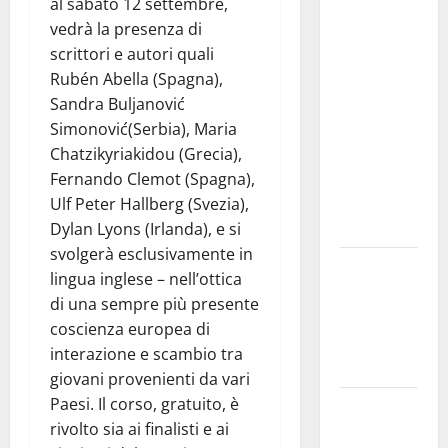
studi gli
al sabato 12 settembre,
atti, nessun
vedrà la presenza di
ampliamento
scrittori e autori quali
della
Rubén Abella (Spagna),
capsula,
Sandra Buljanović
solo la
Simonović(Serbia), Maria
bonifica
Chatzikyriakidou (Grecia),
dell’amianto
Fernando Clemot (Spagna),
presente
Ulf Peter Hallberg (Svezia),
nel sito»
Dylan Lyons (Irlanda), e si
svolgerà esclusivamente in
Inizia la
lingua inglese – nell’ottica
notte del
di una sempre più presente
23° Rally
coscienza europea di
Tirreno
interazione e scambio tra
Messina
giovani provenienti da vari
Paesi. Il corso, gratuito, è
Assoro il 9
rivolto sia ai finalisti e ai
agosto