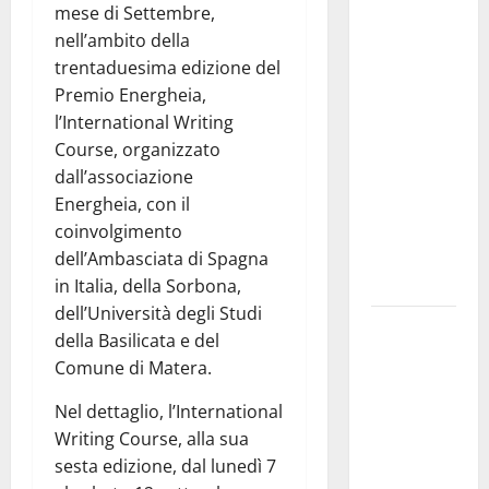
convocazione
mese di Settembre,
urgente del
nell’ambito della
Consiglio
trentaduesima edizione del
comunale di
Premio Energheia,
Enna:
l’International Writing
«Dopo gli
Course, organizzato
allarmismi,
dall’associazione
confronto
Energheia, con il
pubblico su
coinvolgimento
atti e dati
dell’Ambasciata di Spagna
progettuali»
in Italia, della Sorbona,
dell’Università degli Studi
Pasquasia,
della Basilicata e del
Colianni: «Il
Comune di Matera.
presidente
del
Nel dettaglio, l’International
Consiglio
Writing Course, alla sua
Comunale
sesta edizione, dal lunedì 7