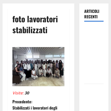
ARTICOLI
foto lavoratori
RECENTI
stabilizzati
Lavoro.
Venezia
(PD):
“Depositato
ddl all’ARS
per
valorizzare
le imprese
domestiche”
Pergusa si
Visite:
30
prepara alla
N
“Notte
Precedente:
dell’Assunta”:
Stabilizzati i lavoratori degli