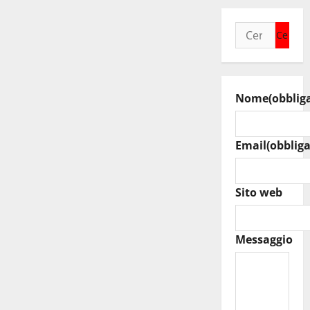
Ricerca
per:
Nome
(obblig
Email
(obbliga
Sito web
Messaggio