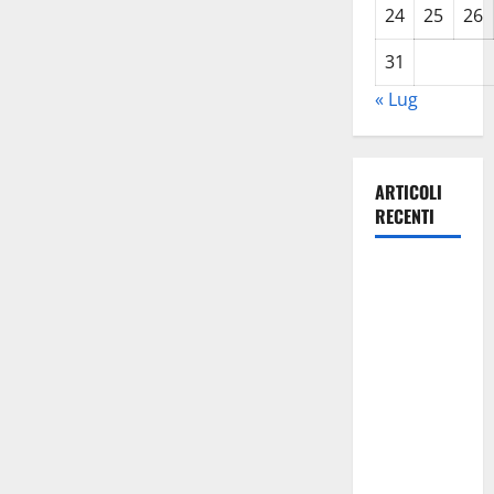
24
25
26
31
« Lug
ARTICOLI
RECENTI
Lavoro.
Venezia
(PD):
“Depositato
ddl all’ARS
per
valorizzare
le imprese
domestiche”