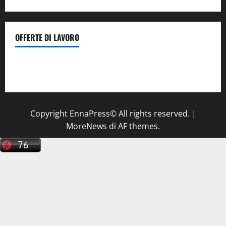
OFFERTE DI LAVORO
Il Centro La Diagnostica di Catenanuova ricerca un
tecnico sanitario di radiologia medica
a Enna
Copyright EnnaPress© All rights reserved.
|
MoreNews
di AF themes.