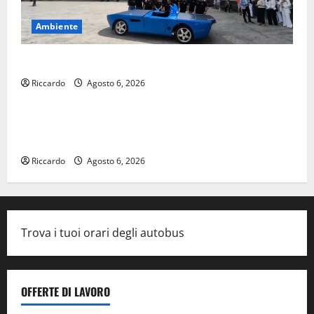
Ambiente
Il futuro della mobilità sostenibile parla siciliano
Riccardo
Agosto 6, 2026
Eventi
Al Teatro Agricantus di Palermo torna “Summer
Stand-up Comedy”
Riccardo
Agosto 6, 2026
Trova i tuoi orari degli autobus
OFFERTE DI LAVORO