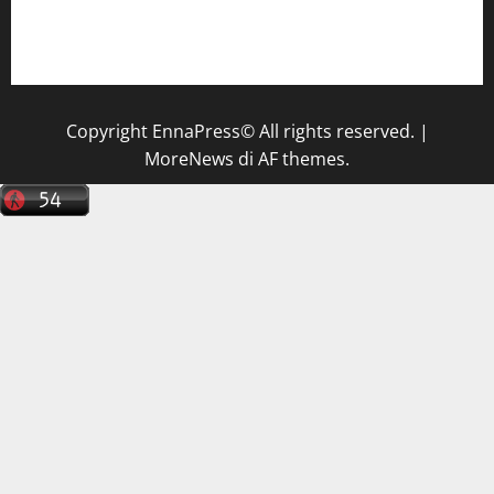
Il Centro La Diagnostica di Catenanuova ricerca un
tecnico sanitario di radiologia medica
a Enna
Copyright EnnaPress© All rights reserved.
|
MoreNews
di AF themes.