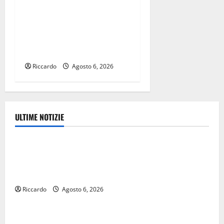
o
la riforestazione: pubblicato
elenco progetti ammissibili.
Schifani e Savarino:
«Ricostruiamo gli
ecosistemi feriti dal fuoco»
Riccardo
Agosto 6, 2026
ULTIME NOTIZIE
Politica
Caronia (Noi Moderati): “Basta valzer di poltrone, a
Palermo serve un programma per giovani e servizi
efficienti
Riccardo
Agosto 6, 2026
economia
POSTE ITALIANE: IN PROVINCIA DI ENNA CON