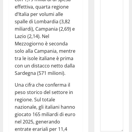
effettiva, quarta regione
d’Italia per volumi alle
spalle di Lombardia (3,82
miliardi), Campania (2,69) e
Lazio (2,14). Nel
Mezzogiorno è seconda
solo alla Campania, mentre
tra le isole italiane è prima
con un distacco netto dalla
Sardegna (571 milioni).
Una cifra che conferma il
peso storico del settore in
regione. Sul totale
nazionale, gli italiani hanno
giocato 165 miliardi di euro
nel 2025, generando
entrate erariali per 11,4