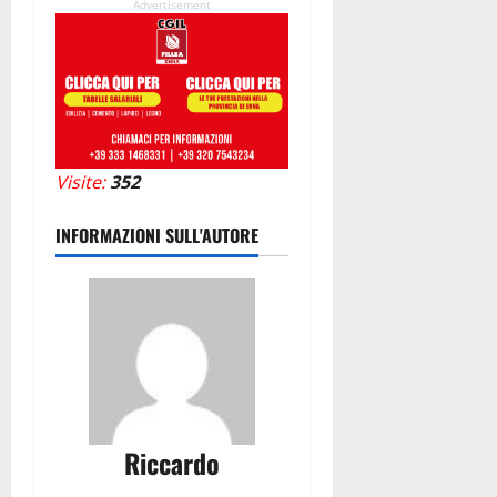
Advertisement
Visite:
352
INFORMAZIONI SULL'AUTORE
Riccardo