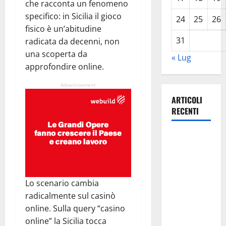
che racconta un fenomeno
specifico: in Sicilia il gioco
24
25
26
fisico è un’abitudine
31
radicata da decenni, non
una scoperta da
« Lug
approfondire online.
Advertisement
ARTICOLI
RECENTI
Caronia
(Noi
Moderati):
“Basta
Lo scenario cambia
valzer di
radicalmente sul casinò
poltrone, a
online. Sulla query “casino
Palermo
online” la Sicilia tocca
serve un