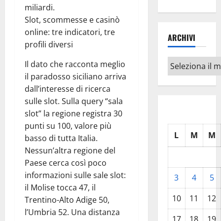
miliardi.
Slot, scommesse e casinò
online: tre indicatori, tre
ARCHIVI
profili diversi
Archivi
Il dato che racconta meglio
il paradosso siciliano arriva
dall’interesse di ricerca
sulle slot. Sulla query “sala
slot” la regione registra 30
punti su 100, valore più
L
M
M
basso di tutta Italia.
Nessun’altra regione del
Paese cerca così poco
informazioni sulle sale slot:
3
4
5
il Molise tocca 47, il
10
11
12
Trentino-Alto Adige 50,
l’Umbria 52. Una distanza
17
18
19