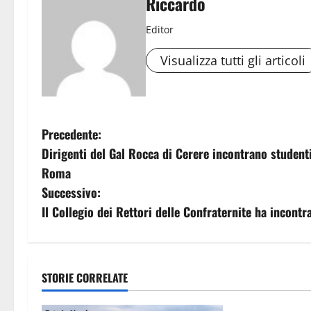
Riccardo
Editor
Visualizza tutti gli articoli
N
Precedente:
Dirigenti del Gal Rocca di Cerere incontrano studenti
a
Roma
v
Successivo:
Il Collegio dei Rettori delle Confraternite ha incontr
i
g
a
STORIE CORRELATE
Eventi