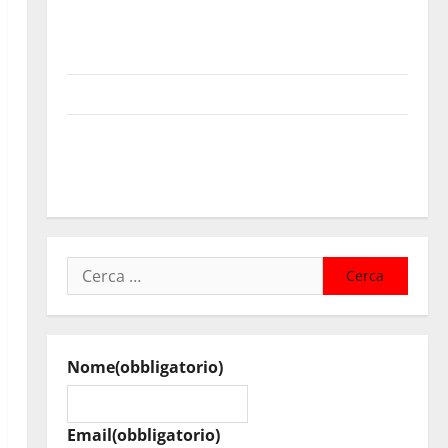
Sanità: Non riconosciuto il Buono Pasto: sindacato
Nursind avvia una vertenza a Asp e Oasi Maria SS
Troina
Giornata di vigilia per il 23° Rally Tirreno Messina
Automobilismo – Si chiuderanno il 19 agosto le
iscrizioni al 6° Slalom Città di Alessandria della
Rocca
Ricerca
per:
Nome
(obbligatorio)
Email
(obbligatorio)