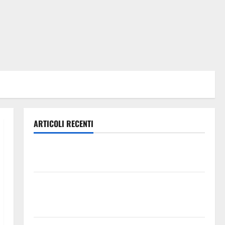
ARTICOLI RECENTI
Lavoro. Venezia (PD): “Depositato ddl all’ARS per
valorizzare le imprese domestiche”
Pergusa si prepara alla “Notte dell’Assunta”: il 14
agosto musica, spettacolo, gastronomia e una
sorpresa di mezzanotte.