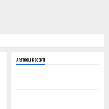
ARTICOLI RECENTI
Previsioni Meteo Enna: Ieri nubifragio a Enna. Oggi
ancora possibilità di temporali pomeridiani
teoricamente meno diffusi
Pallamano Serie A Gold: riunione operativa a ranghi
completi per la Orlando Pallamano Haenna