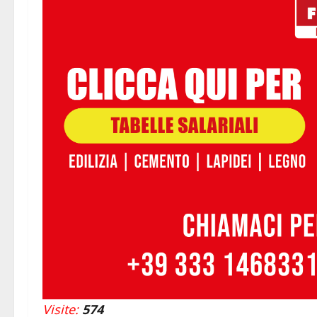
Visite:
574