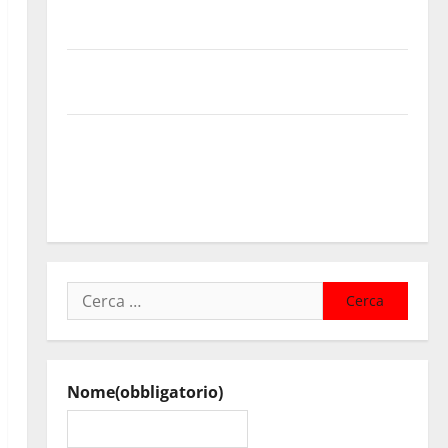
Cimitero pieno di erbacce: l’assessore Lombardo
assicura interventi in tempi celeri di Mario Pagaria
Giochi di Quartiere e Calcio Balilla Umano: tradizione
e innovazione per la festa della Madonna dè Carusi
Manovrina, Anci Sicilia: “Apprezziamo l’incremento
dei trasferimenti ai Comuni Un primo passo
importante che dovrà trovare continuità nelle
prossime Finanziarie”
Ricerca
per:
Nome
(obbligatorio)