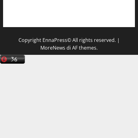
Il Centro La Diagnostica di Catenanuova ricerca un
tecnico sanitario di radiologia medica
a Enna
Copyright EnnaPress© All rights reserved.
|
MoreNews
di AF themes.