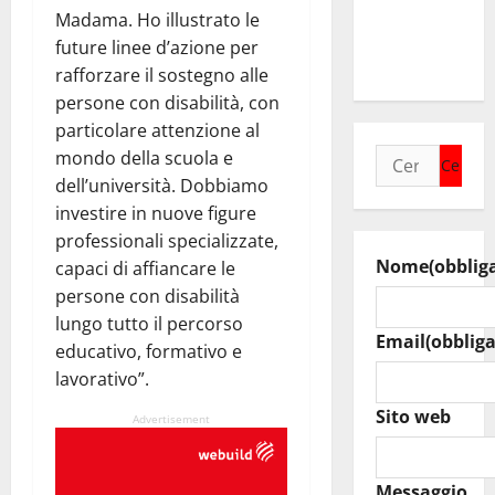
agosto
Madama. Ho illustrato le
raduno
future linee d’azione per
bandistico
rafforzare il sostegno alle
persone con disabilità, con
particolare attenzione al
Ricerca
mondo della scuola e
per:
dell’università. Dobbiamo
investire in nuove figure
professionali specializzate,
Nome
(obblig
capaci di affiancare le
persone con disabilità
lungo tutto il percorso
Email
(obbliga
educativo, formativo e
lavorativo”.
Sito web
Advertisement
Messaggio