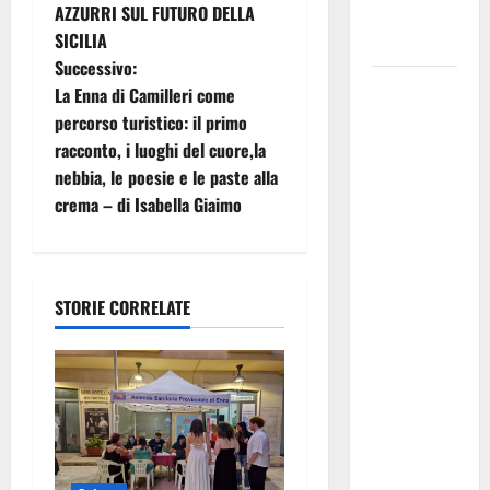
v
AZZURRI SUL FUTURO DELLA
atti e dati
i
SICILIA
progettuali»
Successivo:
g
Pasquasia,
La Enna di Camilleri come
Colianni: «Il
percorso turistico: il primo
a
presidente
racconto, i luoghi del cuore,la
del
z
nebbia, le poesie e le paste alla
Consiglio
crema – di Isabella Giaimo
i
Comunale
studi gli
o
atti, nessun
ampliamento
STORIE CORRELATE
n
della
e
capsula,
solo la
a
bonifica
dell’amianto
r
presente