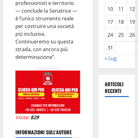
professionisti e territorio
10
11
12
— conclude la Senatrice —
è l’unico strumento reale
17
18
19
per costruire una società
più inclusiva.
24
25
26
Continueremo su questa
31
strada, con ancora più
determinazione”.
« Lug
Advertisement
ARTICOLI
RECENTI
TRIONFO
ASSOLUTO
Visite:
829
A
TAORMINA:
INFORMAZIONI SULL'AUTORE
UN