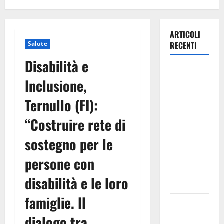
ARTICOLI
Salute
RECENTI
Disabilità e
TRIONFO
Inclusione,
ASSOLUTO
A
Ternullo (FI):
TAORMINA:
“Costruire rete di
UN
NABUCCO
sostegno per le
IMMORTALE
ACCENDE IL
persone con
TEATRO
disabilità e le loro
ANTICO
famiglie. Il
Pasquasia,
il Mpa
dialogo tra