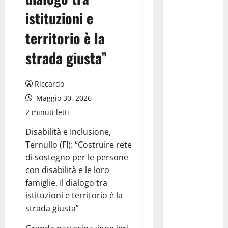
chiede la
istituzioni e
convocazione
urgente del
territorio è la
Consiglio
strada giusta”
comunale di
Enna:
«Dopo gli
Riccardo
allarmismi,
Maggio 30, 2026
confronto
2 minuti letti
pubblico su
atti e dati
Disabilità e Inclusione,
progettuali»
Ternullo (FI): “Costruire rete
di sostegno per le persone
Pasquasia,
con disabilità e le loro
Colianni: «Il
famiglie. Il dialogo tra
presidente
istituzioni e territorio è la
del
strada giusta”
Consiglio