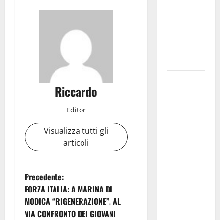
NABUCCO
IMMORTALE
ACCENDE IL
TEATRO
ANTICO
Pasquasia,
Riccardo
il Mpa
chiede la
Editor
convocazione
urgente del
Visualizza tutti gli
Consiglio
articoli
comunale di
Enna:
N
Precedente:
«Dopo gli
FORZA ITALIA: A MARINA DI
allarmismi,
a
MODICA “RIGENERAZIONE”, AL
confronto
VIA CONFRONTO DEI GIOVANI
pubblico su