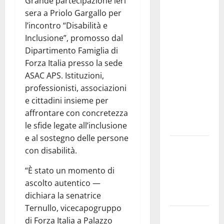
Comunale
Grande partecipazione ieri
studi gli
sera a Priolo Gargallo per
atti, nessun
l’incontro “Disabilità e
ampliamento
Inclusione”, promosso dal
della
Dipartimento Famiglia di
capsula,
Forza Italia presso la sede
solo la
ASAC APS. Istituzioni,
bonifica
professionisti, associazioni
dell’amianto
e cittadini insieme per
presente
affrontare con concretezza
nel sito»
le sfide legate all’inclusione
e al sostegno delle persone
Inizia la
con disabilità.
notte del
23° Rally
“È stato un momento di
Tirreno
ascolto autentico —
Messina
dichiara la senatrice
Ternullo, vicecapogruppo
Assoro il 9
di Forza Italia a Palazzo