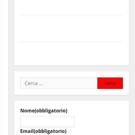
U.I.R. e CESFAT: al centro legalità, formazione e
valori costituzionali
Voucher sportivi, solo 6 giorni per fare domanda.
Marano “Regione proroghi scadenza o negherà a
tanti ragazzi un’opportunità”
Pergusa, l’ex Caserma rinasce: nasce “Hope House –
Casa della Speranza”, il nuovo cuore della comunità
Ricerca
per:
Nome
(obbligatorio)
Email
(obbligatorio)