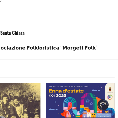
 Santa Chiara
𝘇𝗶𝗼𝗻𝗲 𝗙𝗼𝗹𝗸𝗹𝗼𝗿𝗶𝘀𝘁𝗶𝗰𝗮 “𝗠𝗼𝗿𝗴𝗲𝘁𝗶 𝗙𝗼𝗹𝗸”