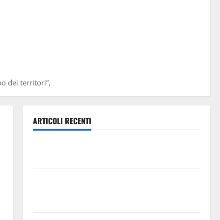
o dei territori”,
ARTICOLI RECENTI
𝐄𝐒𝐓𝐀𝐓𝐄 𝐑𝐄𝐆𝐀𝐋𝐁𝐔𝐓𝐄𝐒𝐄 𝟐𝟎𝟐𝟔 – 𝐅𝐄𝐒𝐓𝐀 𝐃𝐈
𝐒𝐀𝐍 𝐕𝐈𝐓𝐎
Editoria, approvata la graduatoria definitiva dei
contributi della Regione 2026. Schifani: «Favoriamo
pluralismo e crescita professionale»