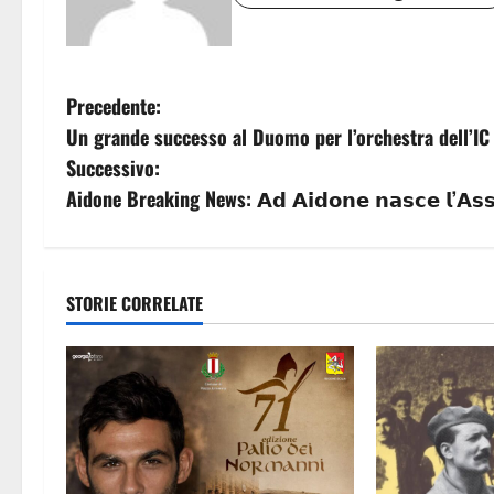
N
Precedente:
Un grande successo al Duomo per l’orchestra dell’IC
a
Successivo:
v
Aidone Breaking News: 𝗔𝗱 𝗔𝗶𝗱𝗼𝗻𝗲 𝗻𝗮𝘀𝗰𝗲 𝗹’𝗔𝘀𝘀𝗼𝗰𝗶
i
g
STORIE CORRELATE
a
z
i
o