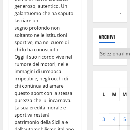
generoso, autentico. Un
galantuomo che ha saputo
lasciare un
segno profondo non
soltanto nelle istituzioni
ARCHIVI
sportive, ma nel cuore di
chi lo ha conosciuto.
Archivi
Oggi il suo ricordo vive nel
rumore dei motori, nelle
immagini di un’epoca
irripetibile, negli occhi di
chi continua ad amare
questo sport con la stessa
L
M
M
purezza che lui incarnava.
La sua eredità morale e
sportiva resterà
3
4
5
patrimonio della Sicilia e
dell’automobilismo italiano.