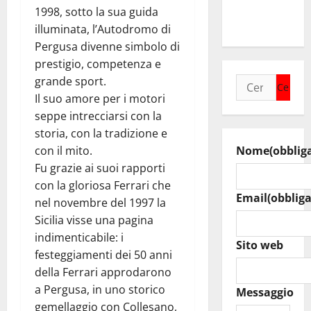
raduno
1998, sotto la sua guida
bandistico
illuminata, l’Autodromo di
Pergusa divenne simbolo di
prestigio, competenza e
grande sport.
Ricerca
Il suo amore per i motori
per:
seppe intrecciarsi con la
storia, con la tradizione e
con il mito.
Nome
(obblig
Fu grazie ai suoi rapporti
con la gloriosa Ferrari che
Email
(obbliga
nel novembre del 1997 la
Sicilia visse una pagina
indimenticabile: i
Sito web
festeggiamenti dei 50 anni
della Ferrari approdarono
a Pergusa, in uno storico
Messaggio
gemellaggio con Collesano,