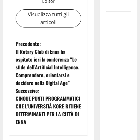
Editor
progettuali»
Visualizza tutti gli
Pasquasia,
articoli
Colianni: «Il
presidente
del
N
Precedente:
Consiglio
Il Rotary Club di Enna ha
a
Comunale
ospitato ieri la conferenza “Le
studi gli
sfide dell’Artificial Intelligence.
v
atti, nessun
Comprendere, orientarsi e
ampliamento
i
decidere nella Digital Age”
della
Successivo:
g
capsula,
CINQUE PUNTI PROGRAMMATICI
solo la
CHE L’UNIVERSITÀ KORE RITIENE
a
bonifica
DETERMINANTI PER LA CITTÀ DI
dell’amianto
z
ENNA
presente
i
nel sito»