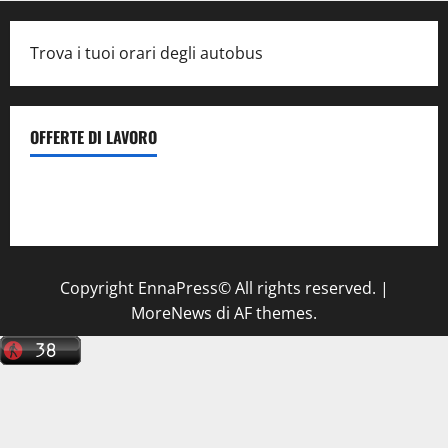
Trova i tuoi orari degli autobus
OFFERTE DI LAVORO
Il Centro La Diagnostica di Catenanuova ricerca un
tecnico sanitario di radiologia medica
a Enna
Copyright EnnaPress© All rights reserved.
|
MoreNews
di AF themes.