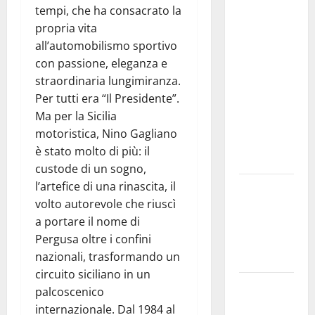
studi gli
tempi, che ha consacrato la
atti, nessun
propria vita
ampliamento
all’automobilismo sportivo
della
con passione, eleganza e
capsula,
straordinaria lungimiranza.
solo la
Per tutti era “Il Presidente”.
bonifica
Ma per la Sicilia
dell’amianto
motoristica, Nino Gagliano
presente
è stato molto di più: il
nel sito»
custode di un sogno,
l’artefice di una rinascita, il
Inizia la
volto autorevole che riuscì
notte del
a portare il nome di
23° Rally
Pergusa oltre i confini
Tirreno
nazionali, trasformando un
Messina
circuito siciliano in un
Assoro il 9
palcoscenico
agosto
internazionale. Dal 1984 al