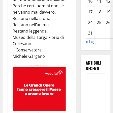
10
11
12
Perché certi uomini non se
17
18
19
ne vanno mai davvero.
Restano nella storia.
24
25
26
Restano nell’anima.
Restano leggenda.
31
Museo della Targa Florio di
« Lug
Collesano
il Conservatore
Michele Gargano
ARTICOLI
Advertisement
RECENTI
TRIONFO
ASSOLUTO
A
TAORMINA:
UN
NABUCCO