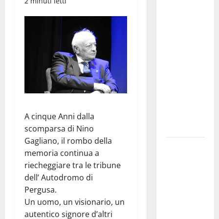
2 minuti letti
convocazione
urgente del
Consiglio
comunale di
Enna:
«Dopo gli
allarmismi,
confronto
pubblico su
atti e dati
A cinque Anni dalla
progettuali»
scomparsa di Nino
Gagliano, il rombo della
Pasquasia,
memoria continua a
Colianni: «Il
riecheggiare tra le tribune
presidente
dell’ Autodromo di
del
Pergusa.
Consiglio
Un uomo, un visionario, un
Comunale
autentico signore d’altri