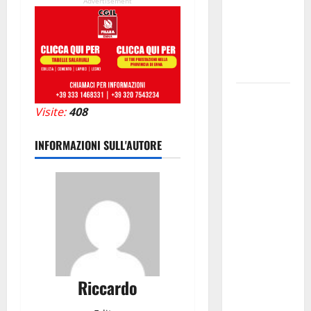
Advertisement
IMMORTALE
ACCENDE IL
TEATRO
ANTICO
Pasquasia,
Visite:
408
il Mpa
chiede la
INFORMAZIONI SULL'AUTORE
convocazione
urgente del
Consiglio
comunale di
Enna:
«Dopo gli
allarmismi,
confronto
Riccardo
pubblico su
atti e dati