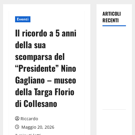
ARTICOLI
Eventi
RECENTI
Il ricordo a 5 anni
TRIONFO
della sua
ASSOLUTO
A
scomparsa del
TAORMINA:
“Presidente” Nino
UN
NABUCCO
Gagliano – museo
IMMORTALE
ACCENDE IL
della Targa Florio
TEATRO
di Collesano
ANTICO
Pasquasia,
Riccardo
il Mpa
Maggio 20, 2026
chiede la