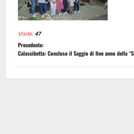
Visite:
47
N
Precedente:
Calascibetta: Concluso il Saggio di fine anno della 
a
v
i
g
a
z