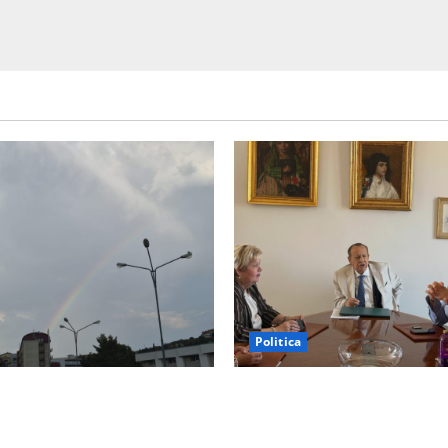
Politica
Meteo Enna: Nuova probabilità
Il sindaco di Enna Mirello Cri
i pomeridiani. Temperature
incontra il collega di Caltani
 gradi circa sopra media.
Walter Tesauro “Sinergia tra 