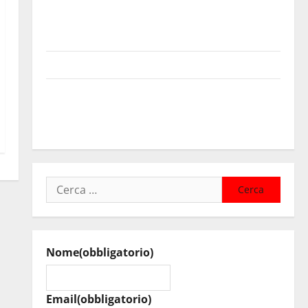
Il sindaco di Enna Mirello Crisafulli incontra il
collega di Caltanissetta Walter Tesauro “Sinergia tra
i due territori”
Piazza Armerina: il 19 agosto i Nomadi in concerto
Nuoto: ancora un tempo da Top Ten per Simone
Capostagno de La Fenice Enna questa volta sui 1500
mt SL.
Ricerca
per:
Nome
(obbligatorio)
Email
(obbligatorio)