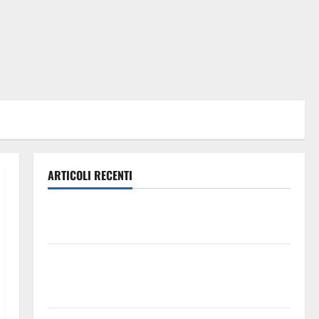
ARTICOLI RECENTI
Enna questa sera al piazzale Euno “Il Barbiere di
Siviglia”
Previsioni Meteo Enna: Nuova probabilità di
temporali pomeridiani. Temperature stabili, due
gradi circa sopra media.