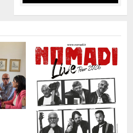
safulli
ssetta
i due