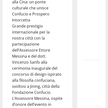
dei
alla Cina: un ponte
contributi
culturale che unisce
della
Confucio e Prospero
Regione
Intorcetta
2026.
Grande prestigio
Schifani:
internazionale per la
«Favoriamo
nostra città con la
pluralismo
partecipazione
e crescita
dell’Assessore Ettore
professionale»
Messina e del dott.
Vincenzo Sanfo alla
U.I.R. e
cerimonia inaugurale del
CESFAT: al
concorso di design ispirato
centro
alla filosofia confuciana,
legalità,
svoltosi a Jining, città della
formazione
Fondazione Confucio.
e valori
L’Assessore Messina, ospite
costituzionali
d’onore dell’evento in