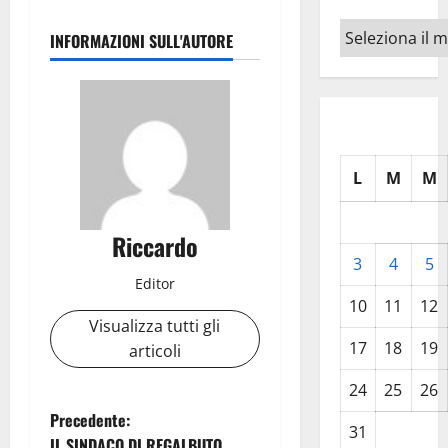
Archivi
INFORMAZIONI SULL'AUTORE
L
M
M
Riccardo
3
4
5
Editor
10
11
12
Visualizza tutti gli
17
18
19
articoli
24
25
26
N
Precedente:
31
IL SINDACO DI REGALBUTO