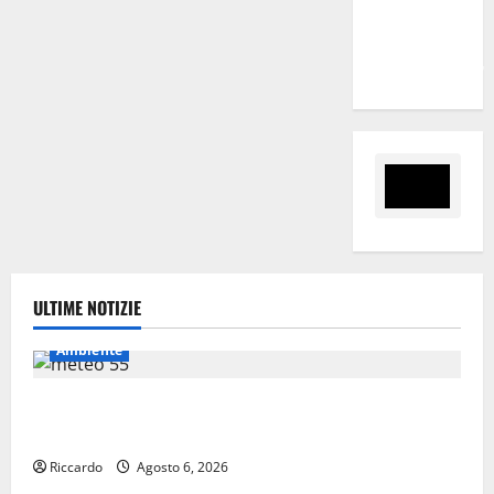
tanti
ragazzi
un’opportunità”
ULTIME NOTIZIE
Ambiente
Previsioni Meteo Enna: Oggi più instabile e un po’
meno caldo.
Riccardo
Agosto 6, 2026