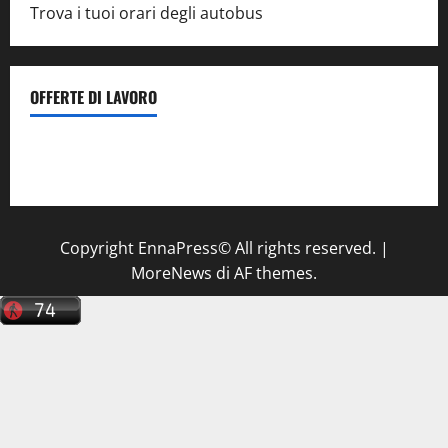
Trova i tuoi orari degli autobus
OFFERTE DI LAVORO
Il Centro La Diagnostica di Catenanuova ricerca un
tecnico sanitario di radiologia medica
a Enna
Copyright EnnaPress© All rights reserved.
|
MoreNews
di AF themes.