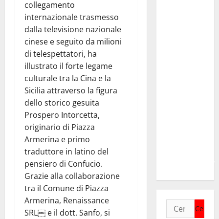
Voucher
collegamento
sportivi,
internazionale trasmesso
solo 6
dalla televisione nazionale
giorni per
cinese e seguito da milioni
fare
di telespettatori, ha
domanda.
illustrato il forte legame
Marano
culturale tra la Cina e la
“Regione
Sicilia attraverso la figura
proroghi
dello storico gesuita
scadenza o
Prospero Intorcetta,
negherà a
originario di Piazza
tanti
Armerina e primo
ragazzi
traduttore in latino del
un’opportunità”
pensiero di Confucio.
Grazie alla collaborazione
tra il Comune di Piazza
Armerina, Renaissance
Ricerca
SRL⁠￼ e il dott. Sanfo, si
per: