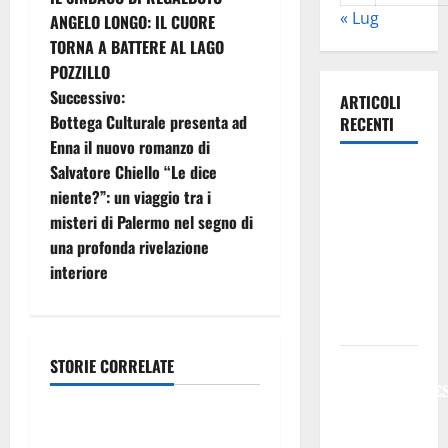
a
« Lug
ANGELO LONGO: IL CUORE
TORNA A BATTERE AL LAGO
v
POZZILLO
i
Successivo:
ARTICOLI
Bottega Culturale presenta ad
RECENTI
g
Enna il nuovo romanzo di
Salvatore Chiello “Le dice
Previsioni
a
niente?”: un viaggio tra i
Meteo
z
misteri di Palermo nel segno di
Enna: Oggi
una profonda rivelazione
più
i
interiore
instabile e
un po’ meno
o
caldo.
n
𝐄𝐒𝐓𝐀𝐓𝐄
STORIE CORRELATE
Cultura
e
𝐑𝐄𝐆𝐀𝐋𝐁𝐔𝐓𝐄
𝟐𝟎𝟐𝟔 –
a
Palermo Capitale, Caronia:
𝐅𝐄𝐒𝐓𝐀 𝐃𝐈