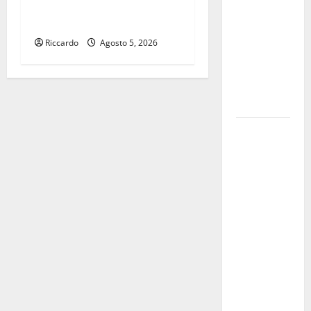
importanza della ricerca
CESFAT: al
archeologica sul territorio»
centro
Riccardo
Agosto 5, 2026
legalità,
formazione
e valori
costituzionali
Voucher
sportivi,
solo 6
giorni per
fare
domanda.
Marano
“Regione
proroghi
scadenza o
negherà a