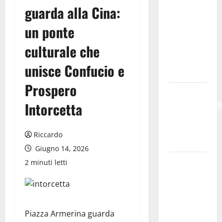
guarda alla Cina:
Meteo
Enna: Oggi
un ponte
più
culturale che
instabile e
un po’ meno
unisce Confucio e
caldo.
Prospero
𝐄𝐒𝐓𝐀𝐓𝐄
𝐑𝐄𝐆𝐀𝐋𝐁𝐔𝐓𝐄
Intorcetta
𝟐𝟎𝟐𝟔 –
𝐅𝐄𝐒𝐓𝐀 𝐃𝐈
Riccardo
𝐒𝐀𝐍 𝐕𝐈𝐓𝐎
Giugno 14, 2026
Editoria,
2 minuti letti
approvata
la
graduatoria
definitiva
Piazza Armerina guarda