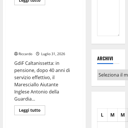
Leggi tutto
PROTEZIONE
di
CIVILE”
Forze dell'Ordine
più
su
Il
Questore
GdiF Caltanissetta: in pensione,
di
dopo 40 anni di servizio
Enna
saluta
effettivo, il Maresciallo
il
Aiutante Inglese Antonio della
Sostituto
Commissario
Guardia di Finanza.
della
Polizia
Riccardo
Luglio 31, 2026
di
ARCHIVI
Stato
GdiF Caltanissetta: in
Giuseppe
Fichera
pensione, dopo 40 anni di
Archivi
servizio effettivo, il
Maresciallo Aiutante
Inglese Antonio della
Guardia...
Leggi
Leggi tutto
di
L
M
M
Forze dell'Ordine
più
su
GdiF