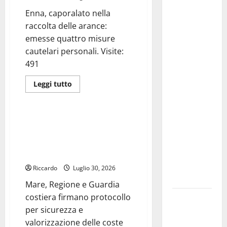
Carta: “Al
periodo
rientro dei
Enna, caporalato nella
estivo.
lavori
raccolta delle arance:
parlamentari,
emesse quattro misure
urgente
cautelari personali. Visite:
audizione in
491
Commissione
Leggi
Leggi tutto
Ambiente,
di
Forze dell'Ordine
più
servono
su
Carabinieri
chiarezza e
Enna,
Mare, Regione e Guardia
caporalato
atti, non
costiera firmano protocollo per
nella
allarmismi
raccolta
sicurezza e valorizzazione delle
delle
e
coste
arance:
emesse
speculazioni
Riccardo
quattro
Luglio 30, 2026
misure
politiche”
cautelari
Mare, Regione e Guardia
personali.
costiera firmano protocollo
Pasquasia:
per sicurezza e
uno dei più
valorizzazione delle coste
grandi