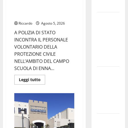
SCUOLA DI ENNA DENOMINATO
politiche”
“ANCH’IO SONO LA PROTEZIONE
CIVILE”
Pasquasia:
Riccardo
Agosto 5, 2026
uno dei più
grandi
A POLIZIA DI STATO
“Buchi
INCONTRA IL PERSONALE
Neri” della
VOLONTARIO DELLA
Regione
PROTEZIONE CIVILE
Sicilia
NELL’AMBITO DEL CAMPO
SCUOLA DI ENNA...
Enna questa
sera al
Leggi
Leggi tutto
di
piazzale
più
su
Euno “Il
A
POLIZIA
Barbiere di
DI
Siviglia”
STATO
INCONTRA
IL
Previsioni
PERSONALE
VOLONTARIO
Meteo
DELLA