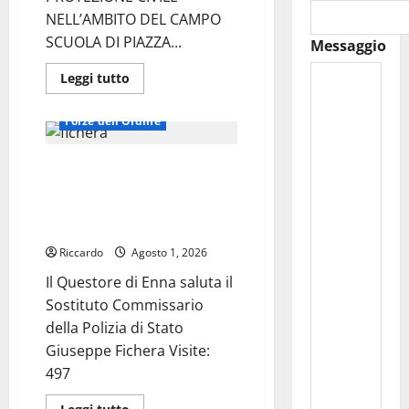
NELL’AMBITO DEL CAMPO
SCUOLA DI PIAZZA...
Messaggio
Leggi
Leggi tutto
di
più
su
Forze dell'Ordine
LA
POLIZIA
DI
Il Questore di Enna saluta il
STATO
INCONTRA
Sostituto Commissario della
IL
PERSONALE
Polizia di Stato Giuseppe
VOLONTARIO
Fichera
DELLA
PROTEZIONE
Riccardo
Agosto 1, 2026
CIVILE
NELL’AMBITO
Il Questore di Enna saluta il
DEL
CAMPO
Sostituto Commissario
SCUOLA
DI
della Polizia di Stato
PIAZZA
ARMERINA
Giuseppe Fichera Visite:
DENOMINATO
“ANCH’IO
497
SONO
LA
Leggi