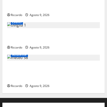
Pasquasia: uno dei più grandi “Buchi Neri” della
Regione Sicilia
Riccardo
Agosto 9, 2026
Eventi
Enna questa sera al piazzale Euno “Il Barbiere di
Siviglia”
Riccardo
Agosto 9, 2026
Ambiente
Previsioni Meteo Enna: Nuova probabilità di
temporali pomeridiani. Temperature stabili, due
gradi circa sopra media.
Riccardo
Agosto 9, 2026