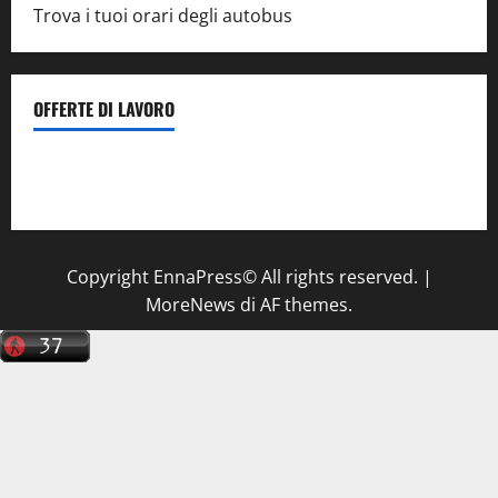
Trova i tuoi orari degli autobus
OFFERTE DI LAVORO
Il Centro La Diagnostica di Catenanuova ricerca un
tecnico sanitario di radiologia medica
a Enna
Copyright EnnaPress© All rights reserved.
|
MoreNews
di AF themes.