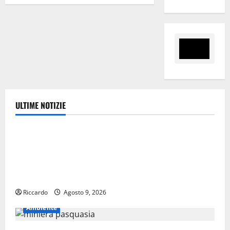
OTTOBRE
articoli
PER
LA
SELEZIONE
DI
UN
NUOVO
MAESTRO
DIRETTORE
DELLA
BANDA
MUSICALE
DEL
CORPO.
ULTIME NOTIZIE
Ambiente
Pasquasia, Giuseppe Carta: “Al rientro dei lavori
parlamentari, urgente audizione in Commissione
Ambiente, servono chiarezza e atti, non allarmismi e
speculazioni politiche”
Riccardo
Agosto 9, 2026
Ambiente