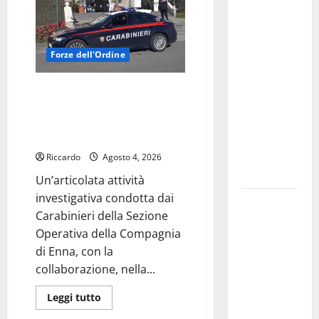
PROTEZIONE
Enna: Nuova
CIVILE
NELL’AMBITO
probabilità
DEL
di
CAMPO
Forze dell'Ordine
SCUOLA
temporali
DI
ENNA
pomeridiani.
DENOMINATO
AGIRA – SICILIA OUTLET
“ANCH’IO
Temperature
VILLAGE – INDIVIDUATI GLI
SONO
LA
stabili, due
AUTORI DI VARI FURTI O
PROTEZIONE
gradi circa
TENTATI FURTI DI AUTOVETTURE
CIVILE”
sopra
Riccardo
Agosto 4, 2026
media.
Un’articolata attività
investigativa condotta dai
Il sindaco di
Carabinieri della Sezione
Enna
Operativa della Compagnia
Mirello
di Enna, con la
Crisafulli
collaborazione, nella...
incontra il
collega di
Leggi
Leggi tutto
di
Caltanissetta
più