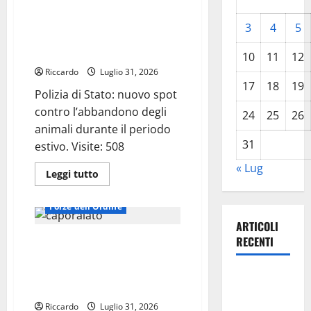
Caltanissetta:
Polizia di Stato: nuovo spot
in
contro l’abbandono degli
pensione,
3
4
5
dopo
animali durante il periodo
40
estivo.
anni
10
11
12
di
Riccardo
servizio
Luglio 31, 2026
effettivo,
17
18
19
il
Polizia di Stato: nuovo spot
Maresciallo
contro l’abbandono degli
Aiutante
24
25
26
Inglese
animali durante il periodo
Antonio
della
31
estivo. Visite: 508
Guardia
di
« Lug
Finanza.
Leggi
Leggi tutto
di
più
su
Forze dell'Ordine
Polizia
di
ARTICOLI
Stato:
RECENTI
Carabinieri Enna, caporalato
nuovo
spot
nella raccolta delle arance:
contro
l’abbandono
emesse quattro misure
Pasquasia,
degli
cautelari personali.
animali
Giuseppe
durante
Riccardo
Luglio 31, 2026
il