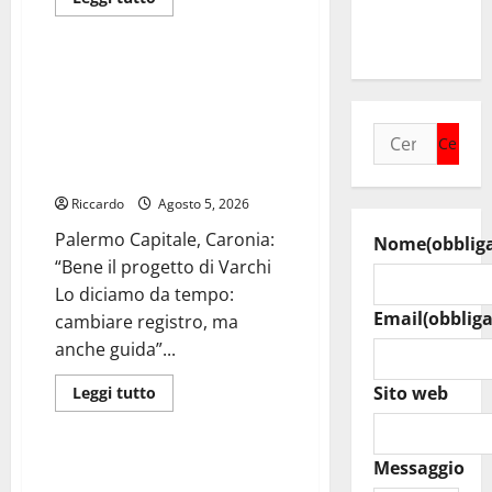
di
1500 mt
Cultura
più
SL.
su
Museo
Archeologico
Palermo Capitale,
di
Caronia: “Bene il progetto
Palazzo
Varisano,
di Varchi Lo diciamo da
Ricerca
Colianni:
tempo: cambiare registro,
«Con
per:
il
ma anche guida”
progetto
di
Riccardo
Agosto 5, 2026
fattibilità
prende
Palermo Capitale, Caronia:
avvio
Nome
(obblig
l’iter
“Bene il progetto di Varchi
per
la
Lo diciamo da tempo:
riqualificazione
Email
(obbliga
del
cambiare registro, ma
sito»
anche guida”...
Leggi
Sito web
Leggi tutto
di
Cultura
più
su
Palermo
Messaggio
Capitale,
Notti di BCsicilia. Nicosia,
Caronia: