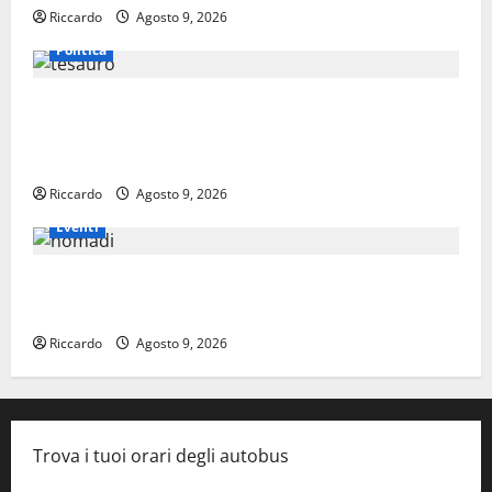
Riccardo
Agosto 9, 2026
Politica
Il sindaco di Enna Mirello Crisafulli incontra
il collega di Caltanissetta Walter Tesauro
“Sinergia tra i due territori”
Riccardo
Agosto 9, 2026
Eventi
Piazza Armerina: il 19 agosto i Nomadi in
concerto
Riccardo
Agosto 9, 2026
Trova i tuoi orari degli autobus