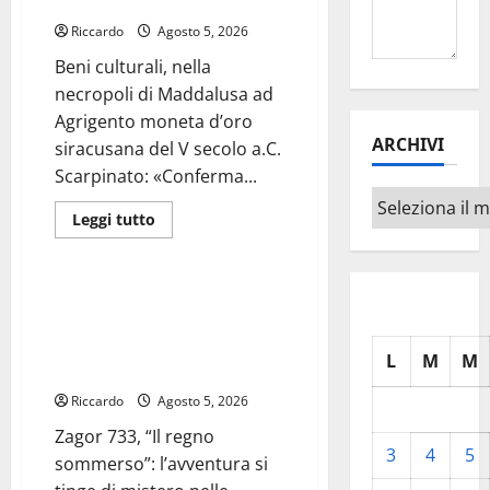
sul territorio»
Giuseppe
Riccardo
Agosto 5, 2026
Beni culturali, nella
necropoli di Maddalusa ad
Agrigento moneta d’oro
ARCHIVI
siracusana del V secolo a.C.
Scarpinato: «Conferma...
Archivi
Leggi
Leggi tutto
di
Cultura
più
su
Beni
culturali,
Zagor 733, “Il regno
nella
sommerso”: l’avventura si
necropoli
di
tinge di mistero nelle
Maddalusa
L
M
M
profondità marine
ad
Agrigento
Riccardo
moneta
Agosto 5, 2026
d’oro
siracusana
Zagor 733, “Il regno
del
3
4
5
sommerso”: l’avventura si
V
secolo