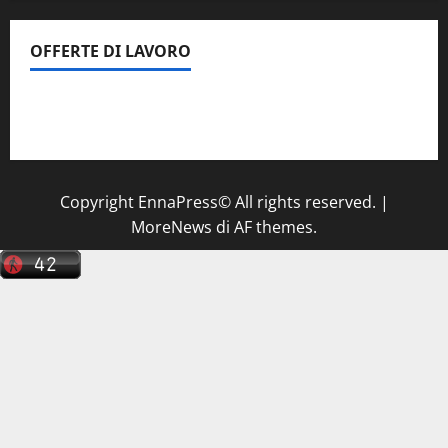
OFFERTE DI LAVORO
Il Centro La Diagnostica di Catenanuova ricerca un
tecnico sanitario di radiologia medica
a Enna
Copyright EnnaPress© All rights reserved.
|
MoreNews
di AF themes.