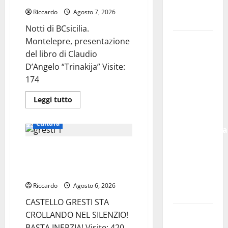
a
sopra
Leonforte
Riccardo
Agosto 7, 2026
del
media.
trittico
Notti di BCsicilia.
del
Giudizio
Il sindaco
Montelepre, presentazione
Universale
di Enna
del libro di Claudio
Mirello
D’Angelo “Trinakija” Visite:
Crisafulli
174
incontra
Leggi
Leggi tutto
il collega
di
più
di
su
Cultura
Notti
Caltanissetta
di
BCsicilia.
Walter
Escursionisti degli Erei: il
Montelepre,
Tesauro
presentazione
Castello di Gresti
del
“Sinergia
libro
continua a crollare
di
tra i due
Claudio
Riccardo
Agosto 6, 2026
D’Angelo
territori”
“Trinakija”
CASTELLO GRESTI STA
Piazza
CROLLANDO NEL SILENZIO!
Armerina:
BASTA INERZIA! Visite: 420