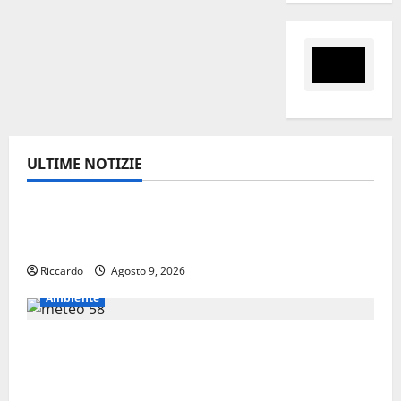
ULTIME NOTIZIE
Eventi
Enna questa sera al piazzale Euno “Il
Barbiere di Siviglia”
Riccardo
Agosto 9, 2026
Ambiente
Previsioni Meteo Enna: Nuova probabilità
di temporali pomeridiani. Temperature
stabili, due gradi circa sopra media.