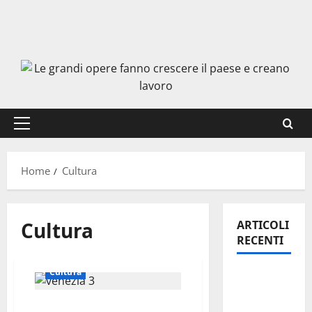
Menu
principale
Home
Cultura
Cultura
ARTICOLI
RECENTI
Cultura
Enna
questa
On Fabio Venezia sempre
sera al