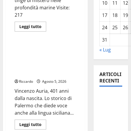
tinge di mistero nelle
a.C.
10
11
12
Scarpinato:
profondità marine Visite:
«Conferma
importanza
217
17
18
19
della
ricerca
archeologica
Leggi
Leggi tutto
24
25
26
sul
di
Cultura
territorio»
più
su
31
Zagor
733,
Vincenzo Auria, 401 anni
« Lug
“Il
dalla nascita. Lo storico di
regno
sommerso”:
Palermo che diede voce
l’avventura
anche alla lingua
si
tinge
siciliana
ARTICOLI
di
mistero
RECENTI
Riccardo
Agosto 5, 2026
nelle
profondità marine
Vincenzo Auria, 401 anni
Enna
dalla nascita. Lo storico di
questa
Palermo che diede voce
sera al
anche alla lingua siciliana...
piazzale
Leggi
Leggi tutto
Euno “Il
di
Cultura