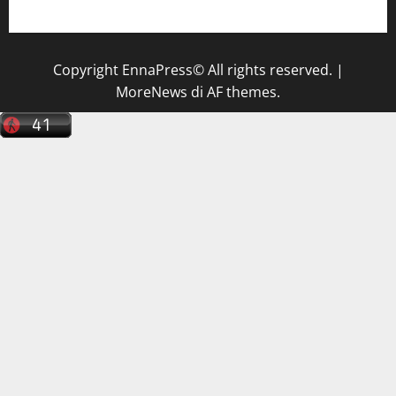
tecnico sanitario di radiologia medica
a Enna
Copyright EnnaPress© All rights reserved.
|
MoreNews
di AF themes.