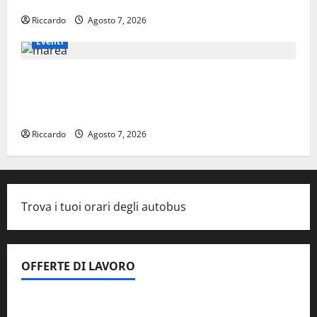
“RIDERE IN ORDINE ALFABETICO”
Riccardo
Agosto 7, 2026
Eventi
Domenica 9 agosto andrà in scena “Orfeo
ed Euridice”, concerto-spettacolo sand-art
con Stefania Bruno e Vincenzo Bruno.
Riccardo
Agosto 7, 2026
Trova i tuoi orari degli autobus
OFFERTE DI LAVORO
Il Centro La Diagnostica di Catenanuova ricerca un