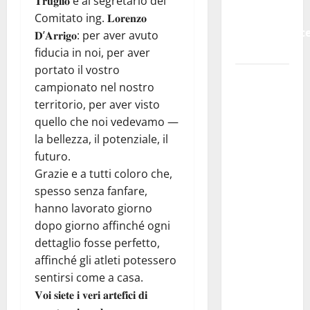
𝐓𝐫𝐮𝐠𝐥𝐢𝐨 e al segretario del
Stefania
Comitato ing. 𝐋𝐨𝐫𝐞𝐧𝐳𝐨
Bruno e Vinc
𝐃’𝐀𝐫𝐫𝐢𝐠𝐨: per aver avuto
Bruno.
fiducia in noi, per aver
portato il vostro
Regione.
campionato nel nostro
Pellegrino
territorio, per aver visto
a
quello che noi vedevamo —
Mannino
la bellezza, il potenziale, il
“Ignora
futuro.
le basi
Grazie e a tutti coloro che,
dei
spesso senza fanfare,
rapporti
hanno lavorato giorno
fra
dopo giorno affinché ogni
istizuaioni.
dettaglio fosse perfetto,
Ormai è
affinché gli atleti potessero
in
sentirsi come a casa.
campagna
𝐕𝐨𝐢 𝐬𝐢𝐞𝐭𝐞 𝐢 𝐯𝐞𝐫𝐢 𝐚𝐫𝐭𝐞𝐟𝐢𝐜𝐢 𝐝𝐢
elettorale”