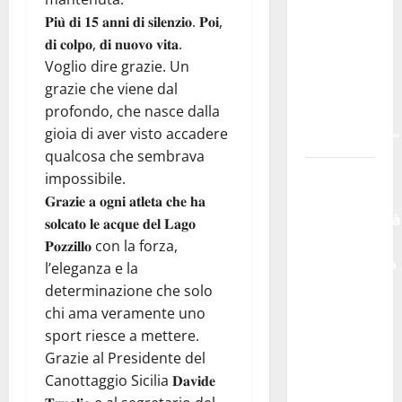
PETRALIA
𝐏𝐢𝐮̀ 𝐝𝐢 𝟏𝟓 𝐚𝐧𝐧𝐢 𝐝𝐢 𝐬𝐢𝐥𝐞𝐧𝐳𝐢𝐨. 𝐏𝐨𝐢,
SOPRANA
𝐝𝐢 𝐜𝐨𝐥𝐩𝐨, 𝐝𝐢 𝐧𝐮𝐨𝐯𝐨 𝐯𝐢𝐭𝐚.
CON
Voglio dire grazie. Un
“RIDERE
grazie che viene dal
IN
profondo, che nasce dalla
ORDINE
gioia di aver visto accadere
ALFABETICO”
qualcosa che sembrava
Domenica
impossibile.
9
𝐆𝐫𝐚𝐳𝐢𝐞 𝐚 𝐨𝐠𝐧𝐢 𝐚𝐭𝐥𝐞𝐭𝐚 𝐜𝐡𝐞 𝐡𝐚
agosto andrà
𝐬𝐨𝐥𝐜𝐚𝐭𝐨 𝐥𝐞 𝐚𝐜𝐪𝐮𝐞 𝐝𝐞𝐥 𝐋𝐚𝐠𝐨
in
𝐏𝐨𝐳𝐳𝐢𝐥𝐥𝐨 con la forza,
scena “Orfeo
l’eleganza e la
ed
determinazione che solo
Euridice”,
chi ama veramente uno
concerto-
sport riesce a mettere.
spettacolo
Grazie al Presidente del
sand-art
Canottaggio Sicilia 𝐃𝐚𝐯𝐢𝐝𝐞
con