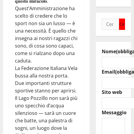
𝐪𝐮𝐞𝐬𝐭𝐨 𝐦𝐢𝐫𝐚𝐜𝐨𝐥𝐨.
Quest’Amministrazione ha
scelto di credere che lo
Ricerca
sport non sia un lusso — è
per:
una necessità. È quello che
insegna ai nostri ragazzi chi
sono, di cosa sono capaci,
Nome
(obblig
come si rialzano dopo una
caduta.
La Federazione Italiana Vela
Email
(obbliga
bussa alla nostra porta.
Due importanti strutture
sportive stanno per aprirsi.
Sito web
Il Lago Pozzillo non sarà più
uno specchio d’acqua
Messaggio
silenzioso — sarà un cuore
che batte, una palestra di
sogni, un luogo dove la