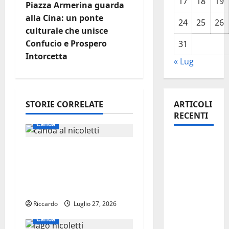
17
18
19
i
Piazza Armerina guarda
alla Cina: un ponte
24
25
26
g
culturale che unisce
Confucio e Prospero
31
a
Intorcetta
« Lug
z
i
STORIE CORRELATE
ARTICOLI
o
RECENTI
Canoa
n
Manovra
Canoa: i risultati del
regionale:
e
Campionato regionale
Fp Cgil,
di Velocità al Lago
a
Cisl Fp,
Nicoletti di Enna
Sadirs,
r
Riccardo
Luglio 27, 2026
Ugl e Uil
Fp
t
Canoa