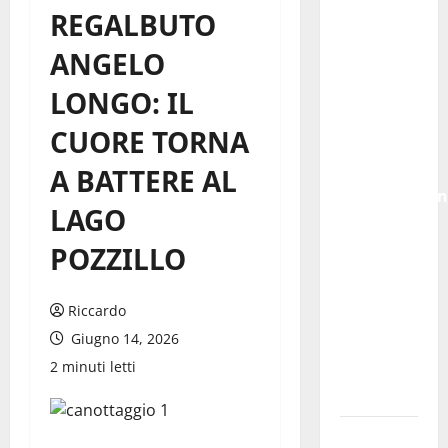
REGALBUTO
regionale:
Fp Cgil,
ANGELO
Cisl Fp,
LONGO: IL
Sadirs,
Ugl e Uil
CUORE TORNA
Fp
esprimono
A BATTERE AL
apprezzamen
LAGO
per il
rispetto
POZZILLO
degli
impegni
Riccardo
assunti
Giugno 14, 2026
sul
2 minuti letti
salario
accessorio
GANGI