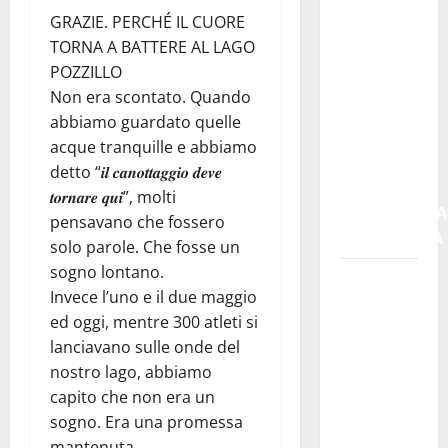
ILLUMINA
GRAZIE. PERCHÉ IL CUORE
LA SUA
TORNA A BATTERE AL LAGO
TRADIZIONE
POZZILLO
CON
Non era scontato. Quando
“AGNUNI
abbiamo guardato quelle
BINIDITTU”
acque tranquille e abbiamo
GRAZIE A
detto “𝒊𝒍 𝒄𝒂𝒏𝒐𝒕𝒕𝒂𝒈𝒈𝒊𝒐 𝒅𝒆𝒗𝒆
PROGETTO
𝒕𝒐𝒓𝒏𝒂𝒓𝒆 𝒒𝒖𝒊”, molti
DEMOCRAZIA
pensavano che fossero
PARTECIPATA
solo parole. Che fosse un
sogno lontano.
PINETA
Invece l’uno e il due maggio
FEST
ed oggi, mentre 300 atleti si
2026: L’11
lanciavano sulle onde del
AGOSTO
nostro lago, abbiamo
ROBERTO
capito che non era un
CIUFOLI
sogno. Era una promessa
A
mantenuta.