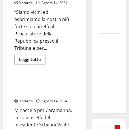
IPOCRISIA
Riccardo
Agosto 14, 2024
ALLA
vigilia per il
PRESENTAZIONE
“Siamo vicini ed
23° Rally
DEI
RITI
esprimiamo la nostra più
Tirreno
DELLA
SETTIMANA
forte solidarietà al
Messina
SANTA
Procuratore della
Automobilismo
Repubblica presso il
– Si
Tribunale per...
chiuderanno
Leggi
Leggi tutto
il 19 agosto
di
giudiziaria
più
le iscrizioni
su
al 6°
Caramanna.
Caruso
Minacce a pm Caramanna, la
Slalom
(Fi)
solidarietà del presidente
“Politica
Città di
faccia
Schifani
propria
Alessandria
parte
Riccardo
Agosto 14, 2024
della Rocca
per
supportare
Minacce a pm Caramanna,
prevenzione
e
la solidarietà del
repressione
di
presidente Schifani Visite:
criminalità
Ricerca