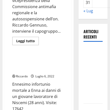
vicepresidenza della
sole»
31
Commissione antimafia
« Lug
regionale e la
autosospensione dell’on.
Riccardo Gennuso,
interviene il capogruppo...
ARTICOLI
RECENTI
Leggi
Leggi tutto
di
giudiziaria
più
Lavoro.
su
Antimafia-
Venezia
Gennuso.
Ennesimo infortunio mortale a
(PD):
Per
Enna ai danni di un giovane
Pellegrino
“Depositato
(Fi)
lavoratore di Niscemi (28 anni).
“Vige
ddl all’ARS
ancora
Riccardo
Luglio 6, 2022
principio
per
di
Ennesimo infortunio
non
valorizzare
colpevolezza.
mortale a Enna ai danni di
le imprese
un giovane lavoratore di
domestiche”
Niscemi (28 anni). Visite:
Pergusa si
17642