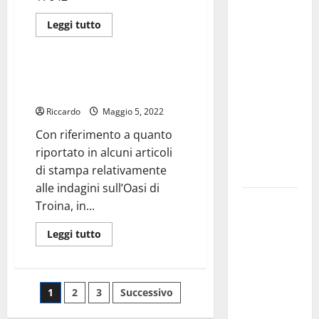
prepara alla
Leggi
Leggi tutto
“Notte
di
giudiziaria
più
dell’Assunta”:
su
Ennesimo
il 14 agosto
infortunio
Nota stampa IrccsOasi su
musica,
mortale
inchiesta Procura Palermo
a
spettacolo,
Enna
Riccardo
Maggio 5, 2022
ai
gastronomia
danni
Con riferimento a quanto
di
e una
un
riportato in alcuni articoli
giovane
sorpresa di
lavoratore
di stampa relativamente
mezzanotte.
di
Niscemi
alle indagini sull’Oasi di
(28
Sanità: Non
anni).
Troina, in...
riconosciuto
Leggi
Leggi tutto
il Buono
di
più
Pasto:
su
sindacato
Nota
stampa
Paginazione
Nursind
1
2
3
Successivo
IrccsOasi
su
avvia una
inchiesta