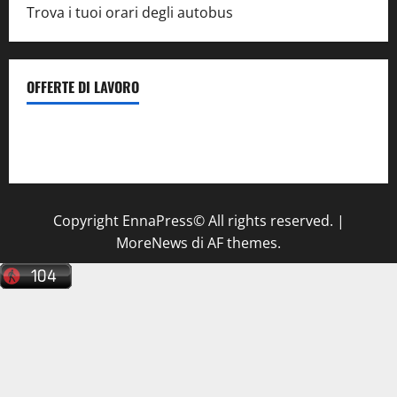
Trova i tuoi orari degli autobus
OFFERTE DI LAVORO
Il Centro La Diagnostica di Catenanuova ricerca un
tecnico sanitario di radiologia medica
a Enna
Copyright EnnaPress© All rights reserved.
|
MoreNews
di AF themes.