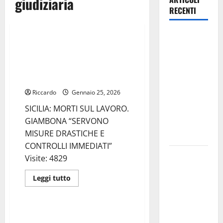
giudiziaria
RECENTI
giudiziaria
Lavoro.
SICILIA: MORTI SUL LAVORO.
Venezia
GIAMBONA “SERVONO MISURE
(PD):
DRASTICHE E CONTROLLI
“Depositato
IMMEDIATI”
ddl all’ARS
Riccardo
Gennaio 25, 2026
per
SICILIA: MORTI SUL LAVORO.
valorizzare
GIAMBONA “SERVONO
le imprese
MISURE DRASTICHE E
domestiche”
CONTROLLI IMMEDIATI”
Pergusa si
Visite: 4829
prepara alla
Leggi
Leggi tutto
“Notte
di
giudiziaria
più
dell’Assunta”:
su
il 14 agosto
SICILIA:
MORTI
Non accetto prediche da chi
musica,
SUL