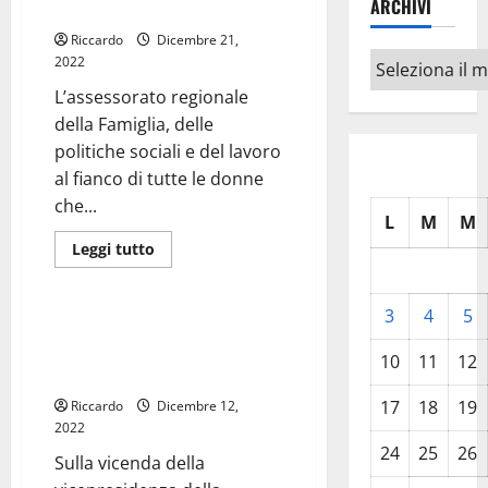
ARCHIVI
non sarete sole»
(FI)
“Mantenere
Riccardo
presidio
Dicembre 21,
di
Archivi
2022
legalità
e
L’assessorato regionale
presenza
dello
della Famiglia, delle
Stato”
politiche sociali e del lavoro
al fianco di tutte le donne
che...
L
M
M
Leggi
Leggi tutto
di
giudiziaria
più
su
Violenza
3
4
5
sulle
Antimafia-Gennuso. Per
donne,
Pellegrino (Fi) “Vige ancora
una
10
11
12
panchina
principio di non colpevolezza.
rossa
all’assessorato
17
18
19
Riccardo
Dicembre 12,
Famiglia.
2022
Albano:
«Denunciate,
24
25
26
Sulla vicenda della
non
sarete