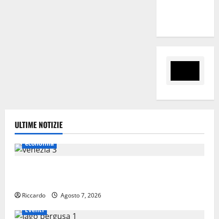
Alessandria
della Rocca
ULTIME NOTIZIE
economia
Lavoro. Venezia (PD): “Depositato ddl all’ARS per
valorizzare le imprese domestiche”
Riccardo
Agosto 7, 2026
Eventi