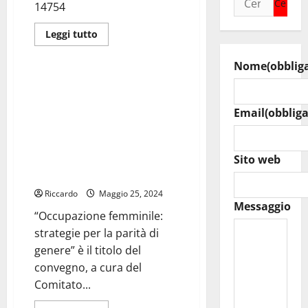
14754
minorie
per:
e
violenza
Leggi
Leggi tutto
sui
di
minori”
giudiziaria
più
su
Nome
(obblig
Minacce
a
Parità di genere e occupazione
pm
femminile, all’Assemblea
Caramanna,
la
Email
(obbliga
Regionale Siciliana un convegno
solidarietà
a cura del Comitato Pari
del
presidente
Opportunità del Consiglio
Schifani
dell’Ordine degli Avvocati di
Sito web
Termini Imerese
Riccardo
Maggio 25, 2024
Messaggio
“Occupazione femminile:
strategie per la parità di
genere” è il titolo del
convegno, a cura del
Comitato...