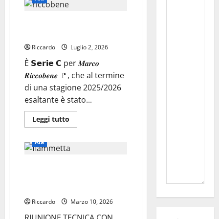
CALCIO.
L’ARBITRO
NICOSIANO
Aia Enna: Marco Riccobene
MICHELE
BUZZONE
assistente all’arbitro in Serie C
PROMOSSO
IN
Riccardo
Luglio 2, 2026
SERIE
C
È 𝗦𝗲𝗿𝗶𝗲 𝗖 per 𝑴𝒂𝒓𝒄𝒐
𝑹𝒊𝒄𝒄𝒐𝒃𝒆𝒏𝒆 🚩, che al termine
di una stagione 2025/2026
esaltante è stato...
Leggi
Leggi tutto
di
più
su
Aia
Aia
Enna:
Marco
SEZIONE AIA ENNA: RIUNIONE
Riccobene
assistente
TECNICA CON FIAMMETTA
all’arbitro
in
SUSANNA
Serie
C
Riccardo
Marzo 10, 2026
RIUNIONE TECNICA CON