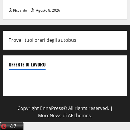
Inizia la notte del 23° Rally Tirreno Messina
Riccardo
Agosto 8, 2026
Trova i tuoi orari degli autobus
OFFERTE DI LAVORO
Il Centro La Diagnostica di Catenanuova ricerca un
tecnico sanitario di radiologia medica
a Enna
Copyright EnnaPress© All rights reserved.
|
MoreNews
di AF themes.