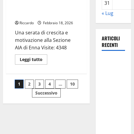
Sezione Aia Enna: in visita il
BUZZONE
31
IN
dirigente nazionale Marcello
FINALE
« Lug
COPPA
Terzo
ITALIA
SERIE
Riccardo
Febbraio 18, 2026
D
Una serata di crescita e
ARTICOLI
motivazione alla Sezione
RECENTI
AIA di Enna Visite: 4348
Leggi
Leggi tutto
TRIONFO
di
ASSOLUTO
più
su
A
Sezione
Aia
Paginazione
TAORMINA:
1
2
3
4
…
10
Enna:
in
UN
visita
Successivo
degli
il
NABUCCO
dirigente
nazionale
IMMORTALE
articoli
Marcello
Terzo
ACCENDE IL
TEATRO
ANTICO