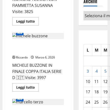
ARCHIVI
FIAMMETTA SUSANNA
Visite: 3825
Archivi
Leggi
Leggi tutto
di
più
su
Aia
SEZIONE
AIA
ENNA:
AIA ENNA: MICHELE BUZZONE IN
RIUNIONE
TECNICA
L
M
M
FINALE COPPA ITALIA SERIE D
CON
FIAMMETTA
Riccardo
Marzo 6, 2026
SUSANNA
MICHELE BUZZONE IN
3
4
5
FINALE COPPA ITALIA SERIE
D 🇮🇹 Visite: 3997
10
11
12
Leggi
Leggi tutto
di
17
18
19
più
su
Aia
AIA
24
25
26
ENNA:
MICHELE