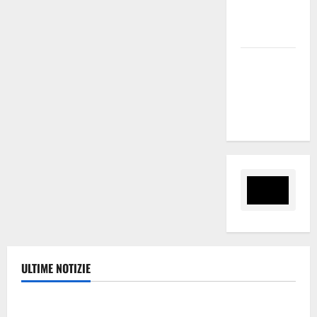
Tirreno
Messina
Assoro il 9
agosto
raduno
bandistico
ULTIME NOTIZIE
Eventi
TRIONFO ASSOLUTO A TAORMINA: UN NABUCCO