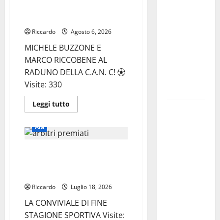
A
MARCO RICCOBENE AL RADUNO
TAORMINA:
DELLA C.A.N. C
UN
Riccardo
Agosto 6, 2026
NABUCCO
MICHELE BUZZONE E
IMMORTALE
MARCO RICCOBENE AL
ACCENDE IL
RADUNO DELLA C.A.N. C! ⚽️
TEATRO
Visite: 330
ANTICO
Leggi
Leggi tutto
Pasquasia,
di
più
il Mpa
su
Aia
AIA
chiede la
ENNA:
MICHELE
convocazione
SEZIONE AIA ENNA: LA
BUZZONE
E
urgente del
CONVIVIALE DI FINE STAGIONE
MARCO
RICCOBENE
Consiglio
SPORTIVA
AL
comunale di
RADUNO
Riccardo
Luglio 18, 2026
DELLA
Enna:
C.A.N.
LA CONVIVIALE DI FINE
C
«Dopo gli
STAGIONE SPORTIVA Visite: