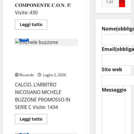
𝐂𝐎𝐌𝐏𝐎𝐍𝐄𝐍𝐓𝐄 𝐂.𝐎.𝐍. 𝟓!
per:
Visite: 430
Leggi
Leggi tutto
di
Nome
(obblig
più
su
Aia
𝐆𝐈𝐔𝐒𝐄𝐏𝐏𝐄
𝐃𝐈
Email
(obbliga
𝐆𝐑𝐄𝐆𝐎𝐑𝐈𝐎
CALCIO. L’ARBITRO NICOSIANO
𝐂𝐎𝐍𝐅𝐄𝐑𝐌𝐀𝐓𝐎
𝐂𝐎𝐌𝐏𝐎𝐍𝐄𝐍𝐓𝐄
MICHELE BUZZONE PROMOSSO
𝐂.𝐎.𝐍.
𝟓
IN SERIE C
Sito web
Riccardo
Luglio 2, 2026
CALCIO. L’ARBITRO
Messaggio
NICOSIANO MICHELE
BUZZONE PROMOSSO IN
SERIE C Visite: 1434
Leggi
Leggi tutto
di
più
su
Aia