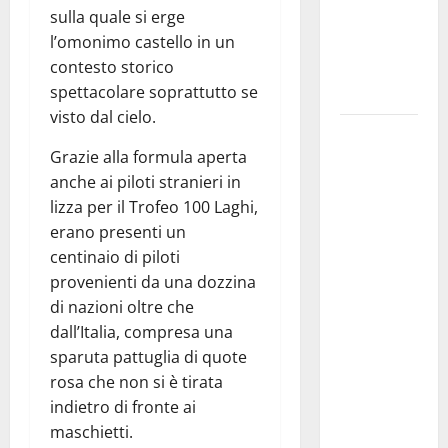
sulla quale si erge
legalità,
l’omonimo castello in un
formazione
contesto storico
e valori
spettacolare soprattutto se
costituzionali
visto dal cielo.
Voucher
Grazie alla formula aperta
sportivi,
anche ai piloti stranieri in
solo 6
lizza per il Trofeo 100 Laghi,
giorni per
erano presenti un
fare
centinaio di piloti
domanda.
provenienti da una dozzina
Marano
di nazioni oltre che
“Regione
dall’Italia, compresa una
proroghi
sparuta pattuglia di quote
scadenza o
rosa che non si è tirata
negherà a
indietro di fronte ai
tanti
maschietti.
ragazzi