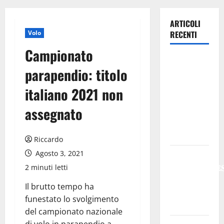
ARTICOLI
Volo
RECENTI
Campionato
Previsioni
parapendio: titolo
Meteo
Enna: Oggi
italiano 2021 non
più
assegnato
instabile e
un po’ meno
caldo.
Riccardo
Agosto 3, 2021
𝐄𝐒𝐓𝐀𝐓𝐄
𝐑𝐄𝐆𝐀𝐋𝐁𝐔𝐓𝐄
2 minuti letti
𝟐𝟎𝟐𝟔 –
Il brutto tempo ha
𝐅𝐄𝐒𝐓𝐀 𝐃𝐈
funestato lo svolgimento
𝐒𝐀𝐍 𝐕𝐈𝐓𝐎
del campionato nazionale