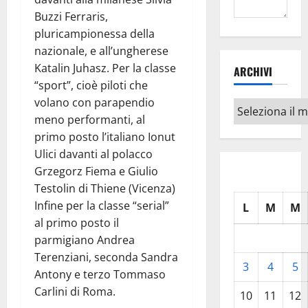
Buzzi Ferraris,
pluricampionessa della
nazionale, e all’ungherese
Katalin Juhasz. Per la classe
ARCHIVI
“sport”, cioè piloti che
volano con parapendio
Archivi
meno performanti, al
primo posto l’italiano Ionut
Ulici davanti al polacco
Grzegorz Fiema e Giulio
Testolin di Thiene (Vicenza)
Infine per la classe “serial”
L
M
M
al primo posto il
parmigiano Andrea
Terenziani, seconda Sandra
3
4
5
Antony e terzo Tommaso
Carlini di Roma.
10
11
12