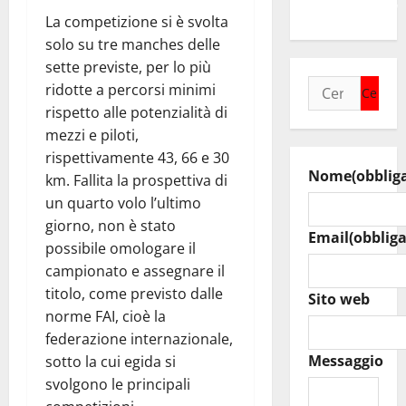
un’opportunità”
La competizione si è svolta
solo su tre manches delle
sette previste, per lo più
Ricerca
ridotte a percorsi minimi
per:
rispetto alle potenzialità di
mezzi e piloti,
rispettivamente 43, 66 e 30
Nome
(obblig
km. Fallita la prospettiva di
un quarto volo l’ultimo
giorno, non è stato
Email
(obbliga
possibile omologare il
campionato e assegnare il
titolo, come previsto dalle
Sito web
norme FAI, cioè la
federazione internazionale,
Messaggio
sotto la cui egida si
svolgono le principali