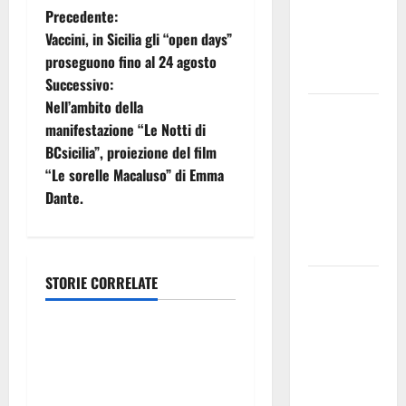
«Favoriamo
N
Precedente:
pluralismo
Vaccini, in Sicilia gli “open days”
a
e crescita
proseguono fino al 24 agosto
professionale»
Successivo:
v
Nell’ambito della
U.I.R. e
i
manifestazione “Le Notti di
CESFAT: al
BCsicilia”, proiezione del film
centro
g
“Le sorelle Macaluso” di Emma
legalità,
Dante.
formazione
a
e valori
z
costituzionali
i
STORIE CORRELATE
Voucher
Volo
sportivi,
o
solo 6
Volare sull’Arte in autunno e
giorni per
n
inverno, quando la
fare
mongolfiera
e
domanda.