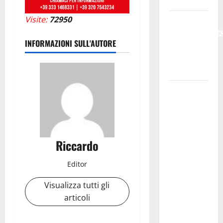
caldo.
Visite:
72950
𝐄𝐒𝐓𝐀𝐓𝐄
𝐑𝐄𝐆𝐀𝐋𝐁𝐔𝐓𝐄
INFORMAZIONI SULL'AUTORE
𝟐𝟎𝟐𝟔 –
𝐅𝐄𝐒𝐓𝐀 𝐃𝐈
𝐒𝐀𝐍 𝐕𝐈𝐓𝐎
Editoria,
approvata
la
graduatoria
definitiva
Riccardo
dei
contributi
Editor
della
Visualizza tutti gli
Regione
articoli
2026.
Schifani: