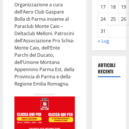
Organizzazione a cura
17
18
19
dell’Aero Club Gaspare
Bolla di Parma insieme al
24
25
26
Paraclub Monte Caio –
31
Deltaclub Melloni. Patrocini
dell’Associazione Pro Schia-
« Lug
Monte Caio, dell’Ente
Parchi del Ducato,
dell’Unione Montana
ARTICOLI
Appennino Parma Est, della
RECENTI
Provincia di Parma e della
Regione Emilia Romagna.
Previsioni
Meteo
Advertisement
Enna: Oggi
più
instabile e
un po’ meno