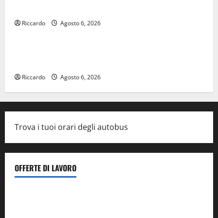
pluralismo e crescita professionale»
Riccardo
Agosto 6, 2026
legalità
U.I.R. e CESFAT: al centro legalità, formazione e
valori costituzionali
Riccardo
Agosto 6, 2026
Trova i tuoi orari degli autobus
OFFERTE DI LAVORO
Il Centro La Diagnostica di Catenanuova ricerca un
tecnico sanitario di radiologia medica
a Enna