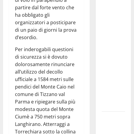
di volo in parapendio a
Editoria,
partire dal forte vento che
approvata
ha obbligato gli
la
organizzatori a posticipare
graduatoria
di un paio di giorni la prova
definitiva
d’esordio.
dei
contributi
Per inderogabili questioni
della
di sicurezza si è dovuto
Regione
dolorosamente rinunciare
2026.
all’utilizzo del decollo
Schifani:
ufficiale a 1584 metri sulle
«Favoriamo
pendici del Monte Caio nel
pluralismo
comune di Tizzano val
e crescita
Parma e ripiegare sulla più
professionale»
modesta quota del Monte
Ciumè a 750 metri sopra
U.I.R. e
Langhirano. Atterraggi a
CESFAT: al
Torrechiara sotto la collina
centro