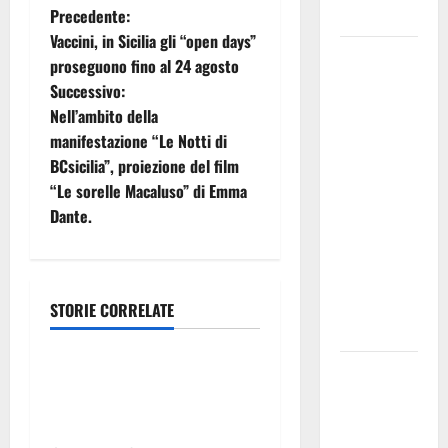
N
Precedente:
italiane
Vaccini, in Sicilia gli “open days”
a
Palermo
proseguono fino al 24 agosto
Capitale,
Successivo:
v
Caronia:
Nell’ambito della
“Bene il
i
manifestazione “Le Notti di
progetto di
BCsicilia”, proiezione del film
g
Varchi Lo
“Le sorelle Macaluso” di Emma
diciamo da
Dante.
a
tempo:
cambiare
z
registro,
ma anche
i
STORIE CORRELATE
Volo
guida”
o
GANGI,
Volare sull’Arte in autunno e
n
CINQUE
inverno, quando la
NOTTI DI
mongolfiera
e
MUSICA