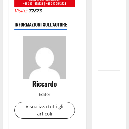
rinasce:
Visite:
72873
nasce
“Hope
INFORMAZIONI SULL'AUTORE
House –
Casa della
Speranza”,
il nuovo
cuore della
comunità
Il Sud Italia
Riccardo
e nuove
rotte nel
Editor
Mediterraneo:
come sta
Visualizza tutti gli
cambiando
articoli
l’export
delle PMI