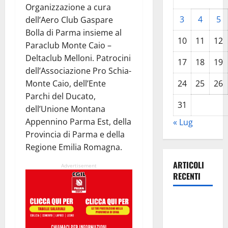
Organizzazione a cura
3
4
5
dell’Aero Club Gaspare
Bolla di Parma insieme al
10
11
12
Paraclub Monte Caio –
Deltaclub Melloni. Patrocini
17
18
19
dell’Associazione Pro Schia-
Monte Caio, dell’Ente
24
25
26
Parchi del Ducato,
31
dell’Unione Montana
Appennino Parma Est, della
« Lug
Provincia di Parma e della
Regione Emilia Romagna.
ARTICOLI
Advertisement
RECENTI
Pergusa,
l’ex
Caserma