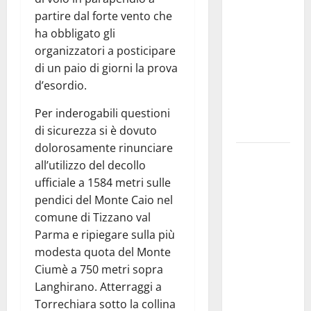
e nuove
partire dal forte vento che
rotte nel
ha obbligato gli
Mediterraneo:
organizzatori a posticipare
come sta
di un paio di giorni la prova
cambiando
d’esordio.
l’export
delle PMI
Per inderogabili questioni
italiane
di sicurezza si è dovuto
dolorosamente rinunciare
Palermo
all’utilizzo del decollo
Capitale,
ufficiale a 1584 metri sulle
Caronia:
pendici del Monte Caio nel
“Bene il
comune di Tizzano val
progetto di
Parma e ripiegare sulla più
Varchi Lo
modesta quota del Monte
diciamo da
Ciumè a 750 metri sopra
tempo:
Langhirano. Atterraggi a
cambiare
Torrechiara sotto la collina