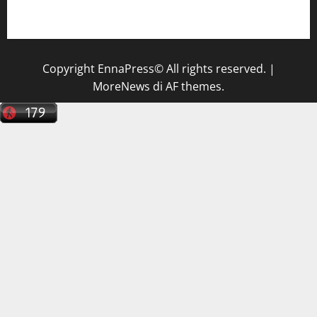
tecnico sanitario di radiologia medica
a Enna
Copyright EnnaPress© All rights reserved.
|
MoreNews
di AF themes.