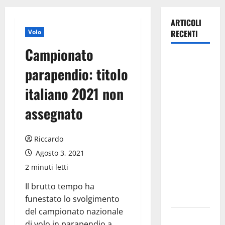
ARTICOLI
Volo
RECENTI
Campionato
Pergusa,
parapendio: titolo
l’ex
Caserma
italiano 2021 non
rinasce:
assegnato
nasce
“Hope
House –
Riccardo
Casa della
Agosto 3, 2021
Speranza”,
2 minuti letti
il nuovo
cuore della
Il brutto tempo ha
comunità
funestato lo svolgimento
del campionato nazionale
Il Sud Italia
di volo in parapendio a