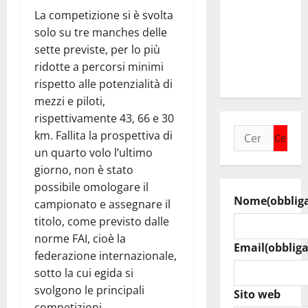
delle
La competizione si è svolta
imprese
solo su tre manches delle
colpite da
sette previste, per lo più
calamità
ridotte a percorsi minimi
naturali
rispetto alle potenzialità di
mezzi e piloti,
rispettivamente 43, 66 e 30
Ricerca
km. Fallita la prospettiva di
per:
un quarto volo l’ultimo
giorno, non è stato
possibile omologare il
Nome
(obblig
campionato e assegnare il
titolo, come previsto dalle
norme FAI, cioè la
Email
(obbliga
federazione internazionale,
sotto la cui egida si
svolgono le principali
Sito web
competizioni.