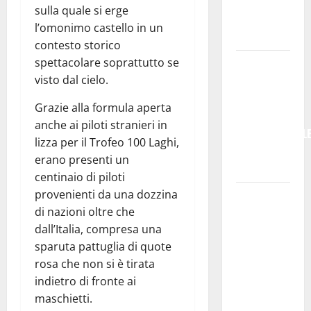
registro,
sulla quale si erge
ma anche
l’omonimo castello in un
guida”
contesto storico
spettacolare soprattutto se
GANGI,
visto dal cielo.
CINQUE
NOTTI DI
Grazie alla formula aperta
MUSICA
anche ai piloti stranieri in
INTERNAZIONAL
lizza per il Trofeo 100 Laghi,
TRA ROCK E
erano presenti un
JAZZ
centinaio di piloti
provenienti da una dozzina
Pesca,
di nazioni oltre che
Masaf: 3
dall’Italia, compresa una
milioni per
sparuta pattuglia di quote
il Fondo di
rosa che non si è tirata
solidarietà
indietro di fronte ai
nazionale a
maschietti.
sostegno