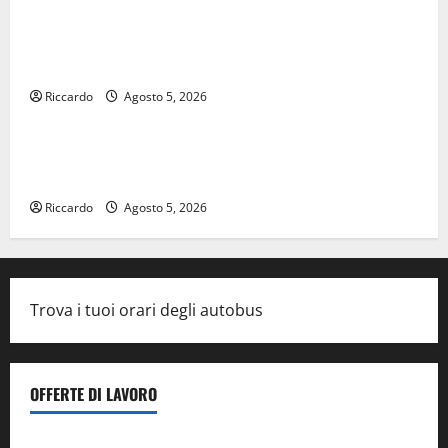
Palermo Capitale, Caronia: “Bene il progetto di
Varchi Lo diciamo da tempo: cambiare registro, ma
anche guida”
Riccardo
Agosto 5, 2026
Eventi
GANGI, CINQUE NOTTI DI MUSICA INTERNAZIONALE
TRA ROCK E JAZZ
Riccardo
Agosto 5, 2026
Trova i tuoi orari degli autobus
OFFERTE DI LAVORO
Il Centro La Diagnostica di Catenanuova ricerca un