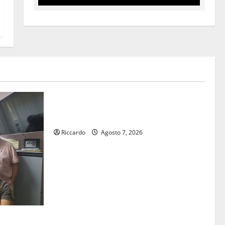
Rally
Giornata di vigilia per il 23° Rally
Tirreno Messina
Riccardo
Agosto 7, 2026
Buono Pasto: