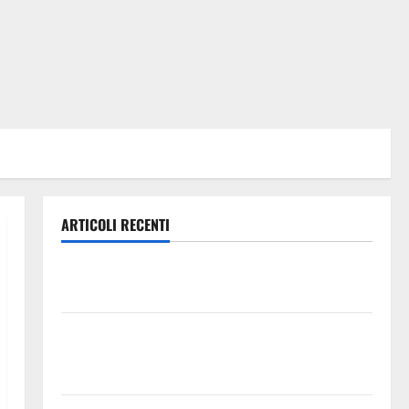
ARTICOLI RECENTI
Lavoro. Venezia (PD): “Depositato ddl all’ARS per
valorizzare le imprese domestiche”
Pergusa si prepara alla “Notte dell’Assunta”: il 14
agosto musica, spettacolo, gastronomia e una
sorpresa di mezzanotte.