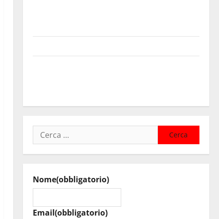
Sanità: Non riconosciuto il Buono Pasto: sindacato
Nursind avvia una vertenza a Asp e Oasi Maria SS
Troina
Giornata di vigilia per il 23° Rally Tirreno Messina
Automobilismo – Si chiuderanno il 19 agosto le
iscrizioni al 6° Slalom Città di Alessandria della
Rocca
Ricerca
per:
Nome
(obbligatorio)
Email
(obbligatorio)