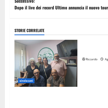
v
Successivo:
Dopo il live dei record Ultimo annuncia il nuovo tou
i
g
a
STORIE CORRELATE
sindacati
z
Cisl: Banche 
i
sopprimono i s
Riccardo
Ag
o
n
e
sindacati
a
Sanità: Non riconosciuto il Buono
Pasto: sindacato Nursind avvia una
r
vertenza a Asp e Oasi Maria SS