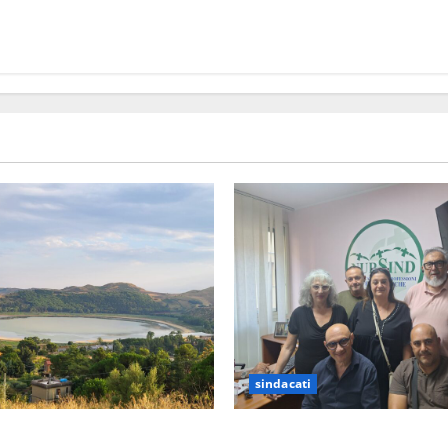
sindacati
prepara alla “Notte
Sanità: Non riconosciuto il 