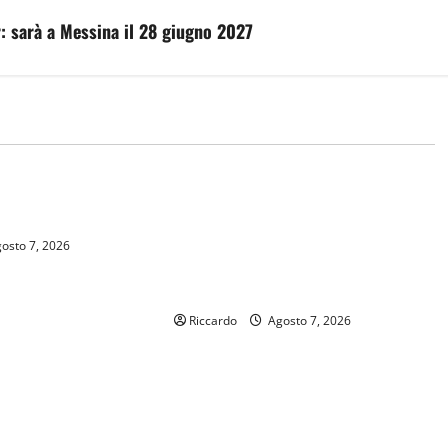
r: sarà a Messina il 28 giugno 2027
sindacati
chiudono e
Appalti pubblici a Messina, il
ervizi
plauso della Fillea Cgil Sicilia e
della Fillea Cgil Messina alla
osto 7, 2026
Procura della Repubblica e alle
Forze dell’Ordine
Riccardo
Agosto 7, 2026