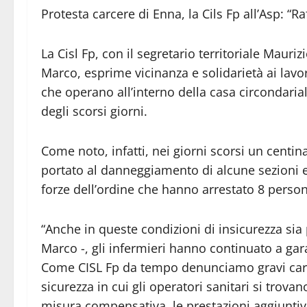
Protesta carcere di Enna, la Cils Fp all’Asp: “R
La Cisl Fp, con il segretario territoriale Mauriz
Marco, esprime vicinanza e solidarietà ai lavo
che operano all’interno della casa circondarial
degli scorsi giorni.
Come noto, infatti, nei giorni scorsi un centin
portato al danneggiamento di alcune sezioni e 
forze dell’ordine che hanno arrestato 8 perso
“Anche in queste condizioni di insicurezza sia
Marco -, gli infermieri hanno continuato a gara
Come CISL Fp da tempo denunciamo gravi caren
sicurezza in cui gli operatori sanitari si trova
misura compensativa, le prestazioni aggiuntive 