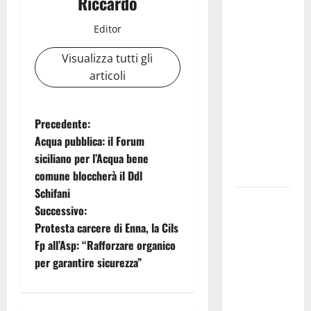
Riccardo
e
Editor
Shakespeare
a Ustica:
Visualizza tutti gli
Teatri di
articoli
Pietra
prosegue il
suo viaggio
N
Precedente:
nella
Acqua pubblica: il Forum
a
provincia di
siciliano per l’Acqua bene
Palermo
comune bloccherà il Ddl
v
Schifani
Salmo sarà
i
Successivo:
in Sicilia il
Protesta carcere di Enna, la Cils
9 e 11
g
Fp all’Asp: “Rafforzare organico
agosto a
per garantire sicurezza”
a
Catania
(Villa
z
Bellini) e