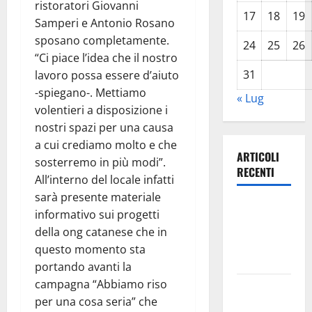
ristoratori Giovanni
17
18
19
Samperi e Antonio Rosano
sposano completamente.
24
25
26
“Ci piace l’idea che il nostro
31
lavoro possa essere d’aiuto
-spiegano-. Mettiamo
« Lug
volentieri a disposizione i
nostri spazi per una causa
a cui crediamo molto e che
ARTICOLI
sosterremo in più modi”.
RECENTI
All’interno del locale infatti
sarà presente materiale
Leonforte:
informativo sui progetti
questa sera
della ong catanese che in
la Notte
questo momento sta
Bianca
portando avanti la
campagna “Abbiamo riso
Italia fuori
per una cosa seria” che
dal