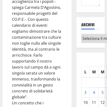
accoglienza tra i popoli -
spiega Carmela D’Agostino,
responsabile progetti del
CO.P.E.-. Con questo
ARCHIVI
calendario di eventi
vogliamo dimostrare che la
Archivi
contaminazione tra culture
non toglie nulla alle singole
identità, ma al contrario le
arricchisce. Farlo
supportando il nostro
lavoro sul campo dà a ogni
L
M
M
singola serata un valore
immenso, trasformando la
convivialità in un gesto
concreto di solidarietà
3
4
5
globale”.
10
11
12
Un concetto che i