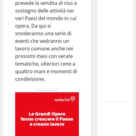
prevede la vendita di riso a
Mondiale?
sostegno delle attività nei
Alessio
vari Paesi del mondo in cui
Sundas:
opera. Da qui si
«Prima di
snoderanno una serie di
scegliere il
eventi che vedranno un
commissario
lavoro comune anche nei
tecnico, si
prossimi mesi con serate
ripensi un
tematiche, ulteriori cene a
sistema che
quattro mani e momenti di
non
condivisione.
valorizza
più i
Advertisement
giovani»
Pubblicazione
delle
graduatorie
definitive