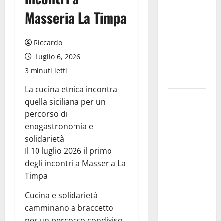
tecnico, si
Masseria La Timpa
ripensi un
sistema che
non
Riccardo
valorizza
Luglio 6, 2026
più i
3 minuti letti
giovani»
La cucina etnica incontra
Pubblicazione
quella siciliana per un
delle
percorso di
graduatorie
enogastronomia e
definitive
solidarietà
delle
Il 10 luglio 2026 il primo
progressioni
degli incontri a Masseria La
verticali in
Timpa
deroga, i
Cucina e solidarietà
sindacati:
camminano a braccetto
“Un
per un percorso condiviso