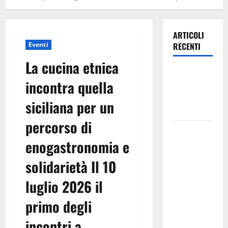
ARTICOLI
Eventi
RECENTI
La cucina etnica
Leonforte:
incontra quella
questa sera
la Notte
siciliana per un
Bianca
percorso di
Italia fuori
enogastronomia e
dal
Mondiale?
solidarietà Il 10
Alessio
Sundas:
luglio 2026 il
«Prima di
primo degli
scegliere il
commissario
incontri a