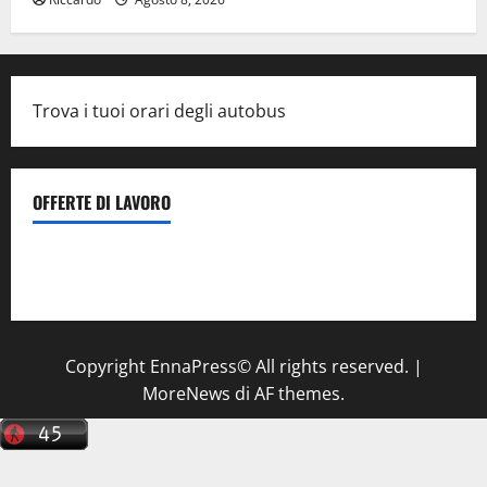
Trova i tuoi orari degli autobus
OFFERTE DI LAVORO
Il Centro La Diagnostica di Catenanuova ricerca un
tecnico sanitario di radiologia medica
a Enna
Copyright EnnaPress© All rights reserved.
|
MoreNews
di AF themes.