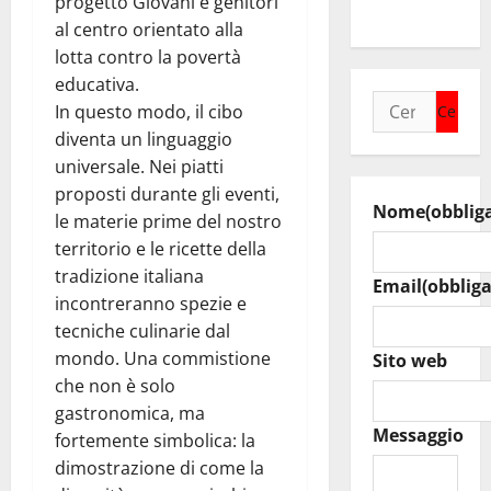
progetto Giovani e genitori
Music
al centro orientato alla
lotta contro la povertà
educativa.
Ricerca
In questo modo, il cibo
per:
diventa un linguaggio
universale. Nei piatti
proposti durante gli eventi,
Nome
(obblig
le materie prime del nostro
territorio e le ricette della
tradizione italiana
Email
(obbliga
incontreranno spezie e
tecniche culinarie dal
mondo. Una commistione
Sito web
che non è solo
gastronomica, ma
Messaggio
fortemente simbolica: la
dimostrazione di come la