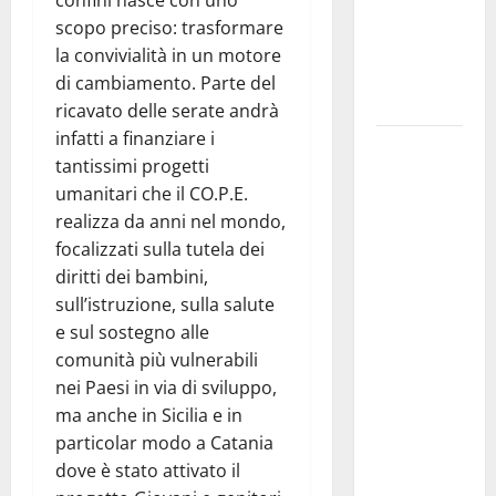
confini nasce con uno
suo viaggio
scopo preciso: trasformare
nella
la convivialità in un motore
provincia di
di cambiamento. Parte del
Palermo
ricavato delle serate andrà
infatti a finanziare i
Salmo sarà
tantissimi progetti
in Sicilia il
umanitari che il CO.P.E.
9 e 11
realizza da anni nel mondo,
agosto a
focalizzati sulla tutela dei
Catania
diritti dei bambini,
(Villa
sull’istruzione, sulla salute
Bellini) e
e sul sostegno alle
Palermo
comunità più vulnerabili
(Velodromo)
nei Paesi in via di sviluppo,
per due
ma anche in Sicilia e in
date del
particolar modo a Catania
Wave
dove è stato attivato il
Summer