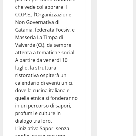
traguardo
che vede collaborare il
molto
CO.P.E., l’Organizzazione
atteso dai
Non Governativa di
lavoratori
Catania, federata Focsiv, e
della
Masseria La Timpa di
Regione
Valverde (Ct), da sempre
Siciliana”
attenta a tematiche sociali.
TEATRI DI
A partire da venerdì 10
PIETRA
luglio, la struttura
2026 in
ristorativa ospiterà un
Sicilia
calendario di eventi unici,
Riccardo III
dove la cucina italiana e
e
quella etnica si fonderanno
Shakespeare
in un percorso di sapori,
a Ustica:
profumi e culture in
Teatri di
dialogo tra loro.
Pietra
L’iniziativa Sapori senza
prosegue il