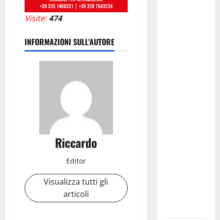
Protetta
Visite:
474
“Isola di
Ustica”
INFORMAZIONI SULL'AUTORE
resta
saldamente
in capo al
Comune di
Ustica, che
viene
confermato
quale ente
Riccardo
gestore
della prima
Editor
riserva
Visualizza tutti gli
marina
articoli
istituita in
Italia