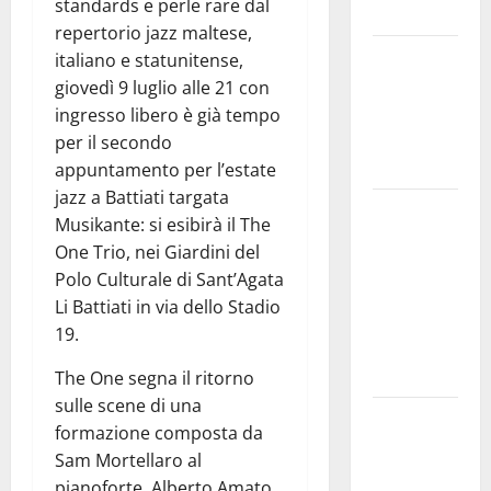
standards e perle rare dal
dell’anima.
repertorio jazz maltese,
Sicilia
italiano e statunitense,
interna:
giovedì 9 luglio alle 21 con
identità,
ingresso libero è già tempo
fragilità e
per il secondo
rinascita
appuntamento per l’estate
jazz a Battiati targata
SANT’AGATA
Musikante: si esibirà il The
LI BATTIATI:
One Trio, nei Giardini del
MARTEDÌ 11
Polo Culturale di Sant’Agata
AGOSTO IL
Li Battiati in via dello Stadio
LIVE DI
19.
ALESSANDRO
PANICOLA
The One segna il ritorno
sulle scene di una
Enna e
formazione composta da
Caltanissetta,
Sam Mortellaro al
i due
pianoforte, Alberto Amato