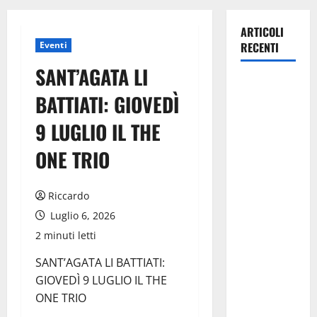
ARTICOLI
Eventi
RECENTI
SANT’AGATA LI
La gestione
BATTIATI: GIOVEDÌ
dell’Area
Marina
9 LUGLIO IL THE
Protetta
ONE TRIO
“Isola di
Ustica”
resta
Riccardo
saldamente
Luglio 6, 2026
in capo al
2 minuti letti
Comune di
Ustica, che
SANT’AGATA LI BATTIATI:
viene
GIOVEDÌ 9 LUGLIO IL THE
confermato
ONE TRIO
quale ente