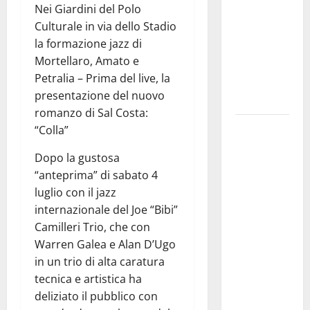
Nei Giardini del Polo
gestore
Culturale in via dello Stadio
della prima
la formazione jazz di
riserva
Mortellaro, Amato e
marina
Petralia – Prima del live, la
istituita in
presentazione del nuovo
Italia
romanzo di Sal Costa:
Prende il
“Colla”
via la
Dopo la gustosa
rassegna
“anteprima” di sabato 4
“Prospettiva
luglio con il jazz
Battiato”,
internazionale del Joe “Bibi”
tre giorni di
Camilleri Trio, che con
cinema
Warren Galea e Alan D’Ugo
dedicati al
in un trio di alta caratura
leggendario
tecnica e artistica ha
Franco, nel
deliziato il pubblico con
suo luogo