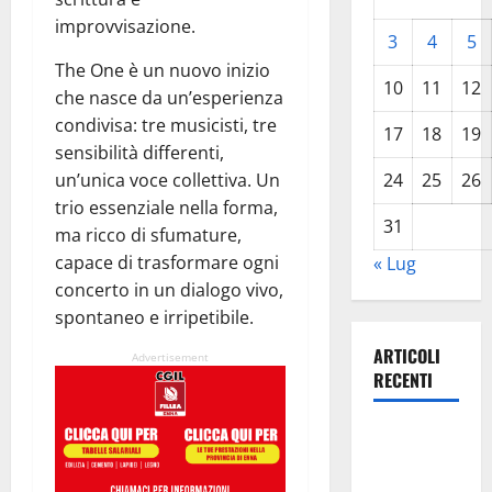
improvvisazione.
3
4
5
The One è un nuovo inizio
10
11
12
che nasce da un’esperienza
condivisa: tre musicisti, tre
17
18
19
sensibilità differenti,
un’unica voce collettiva. Un
24
25
26
trio essenziale nella forma,
31
ma ricco di sfumature,
capace di trasformare ogni
« Lug
concerto in un dialogo vivo,
spontaneo e irripetibile.
ARTICOLI
Advertisement
RECENTI
La gestione
dell’Area
Marina