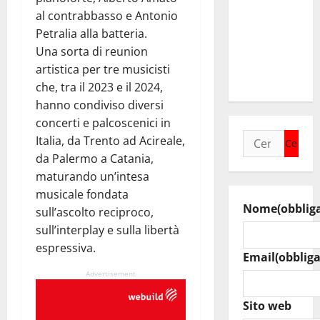
sindaci
al contrabbasso e Antonio
insieme per
Petralia alla batteria.
rafforzare i
Una sorta di reunion
servizi del
artistica per tre musicisti
territorio
che, tra il 2023 e il 2024,
hanno condiviso diversi
concerti e palcoscenici in
Ricerca
Italia, da Trento ad Acireale,
per:
da Palermo a Catania,
maturando un’intesa
musicale fondata
Nome
(obblig
sull’ascolto reciproco,
sull’interplay e sulla libertà
espressiva.
Email
(obbliga
Advertisement
Sito web