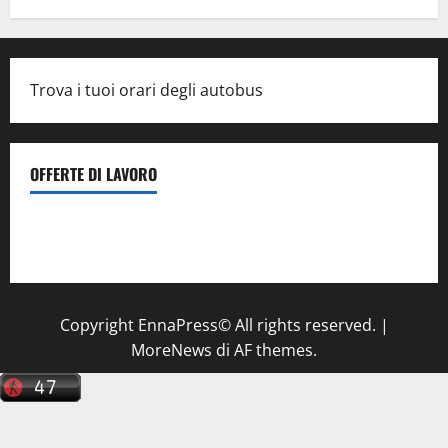
Trova i tuoi orari degli autobus
OFFERTE DI LAVORO
Il Centro La Diagnostica di Catenanuova ricerca un
tecnico sanitario di radiologia medica
a Enna
Copyright EnnaPress© All rights reserved.
|
MoreNews
di AF themes.