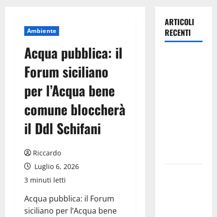
ARTICOLI
Ambiente
RECENTI
Acqua pubblica: il
Trapanisi.it:
Forum siciliano
il
Segretario
per l’Acqua bene
Generale
comune bloccherà
Giovanni
Panepinto
il Ddl Schifani
si
trasferisce
Riccardo
a Enna
Luglio 6, 2026
Piazza
3 minuti letti
Armerina:
11 agosto
Acqua pubblica: il Forum
Costanza
siciliano per l’Acqua bene