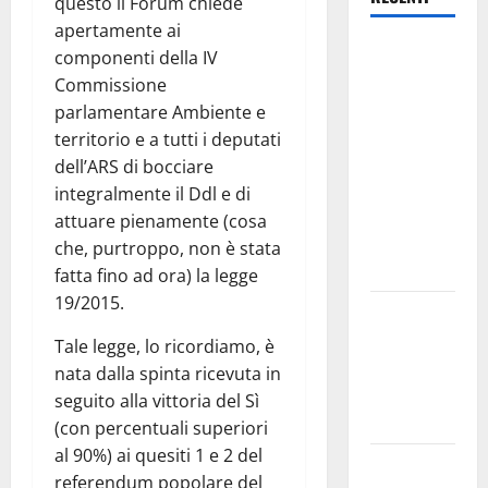
questo il Forum chiede
apertamente ai
Trapanisi.it:
componenti della IV
il
Commissione
Segretario
parlamentare Ambiente e
Generale
territorio e a tutti i deputati
Giovanni
dell’ARS di bocciare
Panepinto
integralmente il Ddl e di
si
attuare pienamente (cosa
trasferisce
che, purtroppo, non è stata
a Enna
fatta fino ad ora) la legge
19/2015.
Piazza
Armerina:
Tale legge, lo ricordiamo, è
11 agosto
nata dalla spinta ricevuta in
Costanza
seguito alla vittoria del Sì
d’Altavilla
(con percentuali superiori
al 90%) ai quesiti 1 e 2 del
Aidone:
referendum popolare del