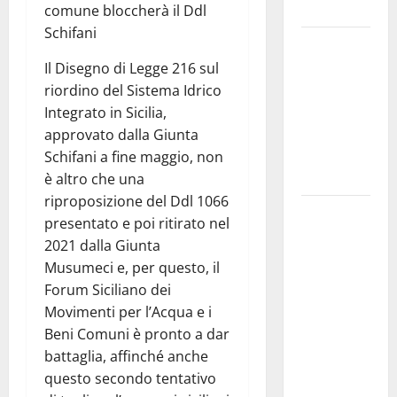
d’Altavilla
comune bloccherà il Ddl
Schifani
Aidone:
oggi
Il Disegno di Legge 216 sul
giornata
riordino del Sistema Idrico
dell’evento
Integrato in Sicilia,
medievale
approvato dalla Giunta
del
Schifani a fine maggio, non
Battimento
è altro che una
riproposizione del Ddl 1066
Nuoto:
presentato e poi ritirato nel
Simone
2021 dalla Giunta
Capostagno
Musumeci e, per questo, il
de La
Forum Siciliano dei
Fenice Enna
Movimenti per l’Acqua e i
nella Top
Beni Comuni è pronto a dar
Ten anche
battaglia, affinché anche
negli 800
questo secondo tentativo
Stile Libero