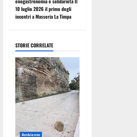
enogastronomia e solidarietà Il
z
10 luglio 2026 il primo degli
incontri a Masseria La Timpa
i
o
STORIE CORRELATE
n
e
a
r
t
i
c
Ambiente