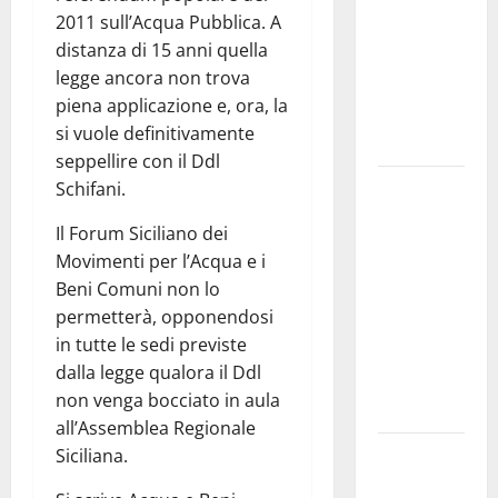
oggi
2011 sull’Acqua Pubblica. A
giornata
distanza di 15 anni quella
dell’evento
legge ancora non trova
medievale
piena applicazione e, ora, la
del
si vuole definitivamente
Battimento
seppellire con il Ddl
Nuoto:
Schifani.
Simone
Il Forum Siciliano dei
Capostagno
Movimenti per l’Acqua e i
de La
Beni Comuni non lo
Fenice Enna
permetterà, opponendosi
nella Top
in tutte le sedi previste
Ten anche
dalla legge qualora il Ddl
negli 800
non venga bocciato in aula
Stile Libero
all’Assemblea Regionale
Valguarnera:
Siciliana.
il