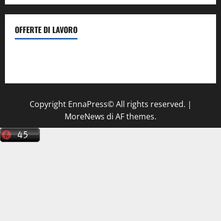
OFFERTE DI LAVORO
Il Centro La Diagnostica di Catenanuova ricerca un
tecnico sanitario di radiologia medica
a Enna
Copyright EnnaPress© All rights reserved.
|
MoreNews
di AF themes.