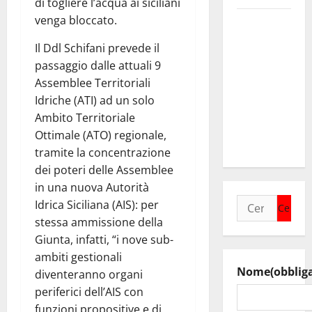
di togliere l’acqua ai siciliani
venga bloccato.
Valguarnera:
il
Il Ddl Schifani prevede il
programma
passaggio dalle attuali 9
degli
Assemblee Territoriali
appuntamenti
Idriche (ATI) ad un solo
del
Ambito Territoriale
cartellone
Ottimale (ATO) regionale,
estivo
tramite la concentrazione
dei poteri delle Assemblee
in una nuova Autorità
Ricerca
Idrica Siciliana (AIS): per
per:
stessa ammissione della
Giunta, infatti, “i nove sub-
ambiti gestionali
Nome
(obblig
diventeranno organi
periferici dell’AIS con
funzioni propositive e di