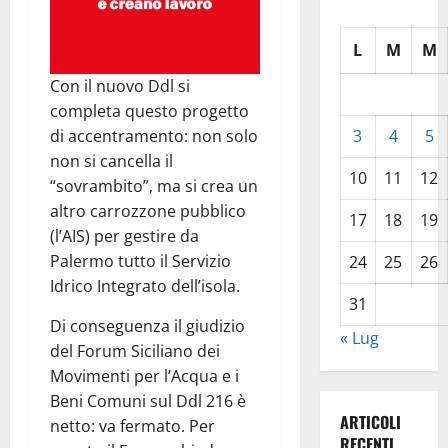
L
M
M
Con il nuovo Ddl si
completa questo progetto
di accentramento: non solo
3
4
5
non si cancella il
10
11
12
“sovrambito”, ma si crea un
altro carrozzone pubblico
17
18
19
(l’AIS) per gestire da
Palermo tutto il Servizio
24
25
26
Idrico Integrato dell’isola.
31
Di conseguenza il giudizio
« Lug
del Forum Siciliano dei
Movimenti per l’Acqua e i
Beni Comuni sul Ddl 216 è
ARTICOLI
netto: va fermato. Per
RECENTI