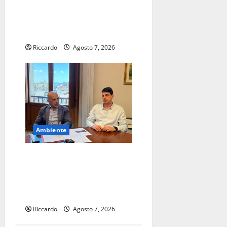
ancora possibilità di
temporali pomeridiani
teoricamente meno diffusi
Riccardo
Agosto 7, 2026
Ambiente
Cimitero pieno di erbacce:
l’assessore Lombardo
assicura interventi in tempi
celeri di Mario Pagaria
Riccardo
Agosto 7, 2026