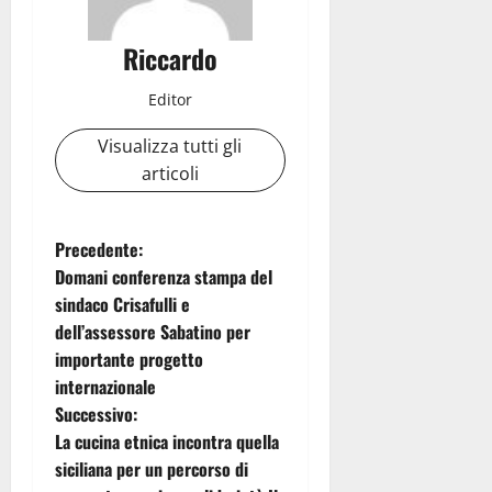
Riccardo
Editor
Visualizza tutti gli
articoli
N
Precedente:
Domani conferenza stampa del
a
sindaco Crisafulli e
dell’assessore Sabatino per
v
importante progetto
i
internazionale
Successivo:
g
La cucina etnica incontra quella
siciliana per un percorso di
a