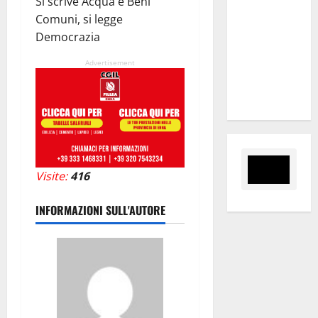
Si scrive Acqua e Beni
programma
Comuni, si legge
degli
Democrazia
appuntamenti
del
Advertisement
cartellone
estivo
Visite:
416
INFORMAZIONI SULL'AUTORE