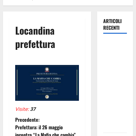
ARTICOLI
Locandina
RECENTI
prefettura
Pergusa,
l’ex
Caserma
rinasce:
nasce
“Hope
House –
Casa della
Speranza”,
Visite:
37
il nuovo
N
cuore della
Precedente:
comunità
Prefettura: il 26 maggio
a
incontro “La Mafia che cambia”