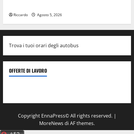
TRA ROCK E JAZZ
Riccardo
Agosto 5, 2026
Trova i tuoi orari degli autobus
OFFERTE DI LAVORO
Il Centro La Diagnostica di Catenanuova ricerca un
tecnico sanitario di radiologia medica
a Enna
Copyright EnnaPress© All rights reserved.
|
MoreNews
di AF themes.