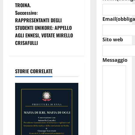
g
TROINA.
Successivo:
a
Email
(obbliga
RAPPRESENTANTI DEGLI
z
STUDENTI UNIKORE: APPELLO
AGLI ENNESI, VOTATE MIRELLO
Sito web
i
CRISAFULLI
o
Messaggio
n
STORIE CORRELATE
e
a
r
t
i