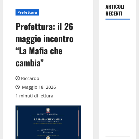
ARTICOLI
Prefettura
RECENTI
Prefettura: il 26
Manovra
maggio incontro
regionale:
Fp Cgil, Cisl
“La Mafia che
Fp, Sadirs,
cambia”
Ugl e Uil Fp
esprimono
apprezzamento
Riccardo
per il
Maggio 18, 2026
rispetto
1 minuti di lettura
degli
impegni
assunti sul
salario
accessorio