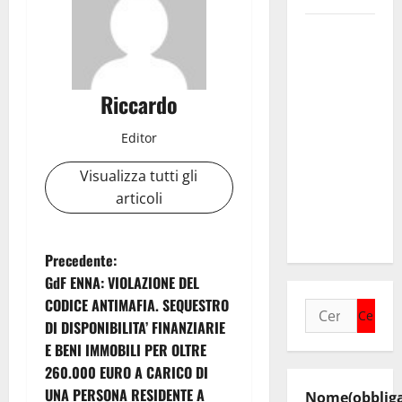
Regione.
Pellegrino a
Mannino
Riccardo
“Ignora le
basi dei
Editor
rapporti fra
istizuaioni.
Visualizza tutti gli
Ormai è in
articoli
campagna
elettorale”
N
Precedente:
GdF ENNA: VIOLAZIONE DEL
a
CODICE ANTIMAFIA. SEQUESTRO
Ricerca
DI DISPONIBILITA’ FINANZIARIE
per:
v
E BENI IMMOBILI PER OLTRE
i
260.000 EURO A CARICO DI
UNA PERSONA RESIDENTE A
Nome
(obblig