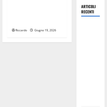
il 29 giugno conversazione
ARTICOLI
con Alessandro Dagnino e
RECENTI
Piero Capizzi moderata da
Emanuele Lauria
Manovra
regionale:
Riccardo
Giugno 19, 2026
Fp Cgil, Cisl
Fp, Sadirs,
Ugl e Uil Fp
esprimono
apprezzamento
per il
rispetto
degli
impegni
assunti sul
salario
accessorio