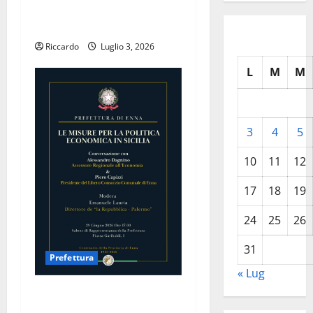
Governale moderata da
Antonello Piraneo
Riccardo
Luglio 3, 2026
L
M
M
3
4
5
10
11
12
17
18
19
24
25
26
31
Prefettura
« Lug
Prefettura: Le misure per la
politica economica in Sicilia