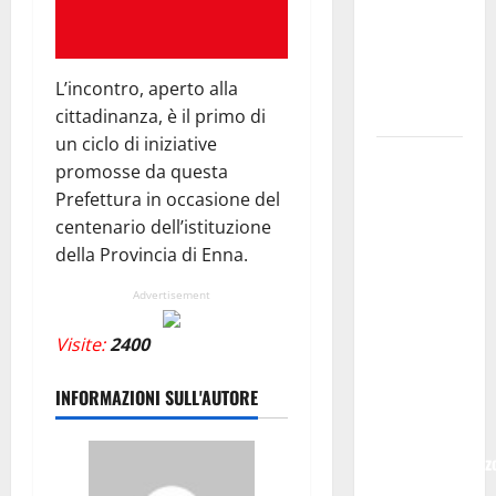
SOPRANA
CON
“RIDERE IN
ORDINE
L’incontro, aperto alla
ALFABETICO”
cittadinanza, è il primo di
un ciclo di iniziative
Domenica 9
promosse da questa
agosto andrà
Prefettura in occasione del
in
centenario dell’istituzione
scena “Orfeo
della Provincia di Enna.
ed
Euridice”,
Advertisement
concerto-
Visite:
2400
spettacolo
sand-art
INFORMAZIONI SULL'AUTORE
con
Stefania
Bruno e Vincenz
Bruno.