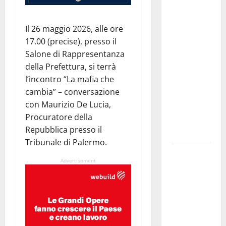
GANGI
ILLUMINA
Il 26 maggio 2026, alle ore
LA SUA
17.00 (precise), presso il
TRADIZIONE
Salone di Rappresentanza
CON
della Prefettura, si terrà
“AGNUNI
l’incontro “La mafia che
BINIDITTU”
cambia” – conversazione
GRAZIE A
con Maurizio De Lucia,
PROGETTO
Procuratore della
DEMOCRAZIA
Repubblica presso il
PARTECIPATA
Tribunale di Palermo.
PINETA FEST
Advertisement
2026: L’11
AGOSTO
ROBERTO
CIUFOLI A
PETRALIA