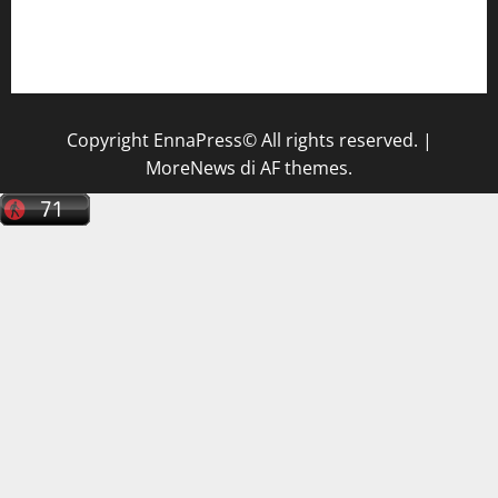
Il Centro La Diagnostica di Catenanuova ricerca un
tecnico sanitario di radiologia medica
a Enna
Copyright EnnaPress© All rights reserved.
|
MoreNews
di AF themes.