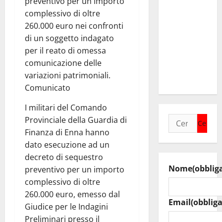
preventivo per un importo
Caltanissetta,
complessivo di oltre
i due
260.000 euro nei confronti
sindaci
di un soggetto indagato
insieme per
per il reato di omessa
rafforzare i
comunicazione delle
servizi del
variazioni patrimoniali.
territorio
Comunicato
I militari del Comando
Ricerca
Provinciale della Guardia di
per:
Finanza di Enna hanno
dato esecuzione ad un
decreto di sequestro
Nome
(obblig
preventivo per un importo
complessivo di oltre
260.000 euro, emesso dal
Email
(obbliga
Giudice per le Indagini
Preliminari presso il