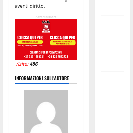
fragilità e
aventi diritto.
rinascita
Advertisement
SANT’AGATA
LI BATTIATI:
MARTEDÌ 11
AGOSTO IL
LIVE DI
ALESSANDRO
Visite:
486
PANICOLA
Enna e
INFORMAZIONI SULL'AUTORE
Caltanissetta,
i due
sindaci
insieme per
rafforzare i
servizi del
territorio