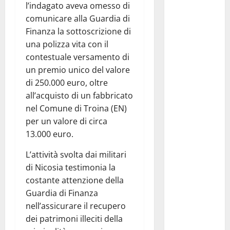
l’indagato aveva omesso di
dell’Area
comunicare alla Guardia di
Marina
Finanza la sottoscrizione di
Protetta
una polizza vita con il
“Isola di
contestuale versamento di
Ustica”
un premio unico del valore
resta
di 250.000 euro, oltre
saldamente
all’acquisto di un fabbricato
in capo al
nel Comune di Troina (EN)
Comune di
per un valore di circa
Ustica, che
13.000 euro.
viene
confermato
L’attività svolta dai militari
quale ente
di Nicosia testimonia la
gestore
costante attenzione della
della prima
Guardia di Finanza
riserva
nell’assicurare il recupero
marina
dei patrimoni illeciti della
istituita in