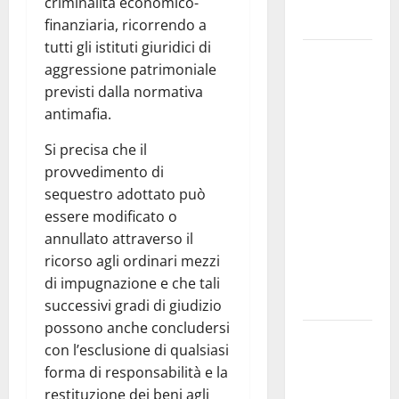
criminalità economico-
Italia
finanziaria, ricorrendo a
tutti gli istituti giuridici di
Prende il
aggressione patrimoniale
via la
previsti dalla normativa
rassegna
antimafia.
“Prospettiva
Battiato”,
Si precisa che il
tre giorni di
provvedimento di
cinema
sequestro adottato può
dedicati al
essere modificato o
leggendario
annullato attraverso il
Franco, nel
ricorso agli ordinari mezzi
suo luogo
di impugnazione e che tali
dell’anima.
successivi gradi di giudizio
possono anche concludersi
Sicilia
con l’esclusione di qualsiasi
interna:
forma di responsabilità e la
identità,
restituzione dei beni agli