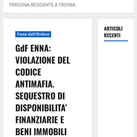
PERSONA RESIDENTE A TROINA.
ARTICOLI
Forze dell'Ordine
RECENTI
GdF ENNA:
La gestione
VIOLAZIONE DEL
dell’Area
Marina
CODICE
Protetta
ANTIMAFIA.
“Isola di
Ustica”
SEQUESTRO DI
resta
saldamente
DISPONIBILITA’
in capo al
FINANZIARIE E
Comune di
Ustica, che
BENI IMMOBILI
viene