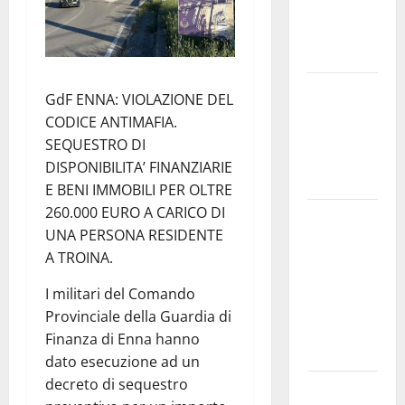
Franco, nel
suo luogo
dell’anima.
Sicilia
GdF ENNA: VIOLAZIONE DEL
interna:
CODICE ANTIMAFIA.
identità,
SEQUESTRO DI
fragilità e
DISPONIBILITA’ FINANZIARIE
rinascita
E BENI IMMOBILI PER OLTRE
260.000 EURO A CARICO DI
SANT’AGATA
UNA PERSONA RESIDENTE
LI BATTIATI:
A TROINA.
MARTEDÌ 11
AGOSTO IL
I militari del Comando
LIVE DI
Provinciale della Guardia di
ALESSANDRO
Finanza di Enna hanno
PANICOLA
dato esecuzione ad un
decreto di sequestro
Enna e