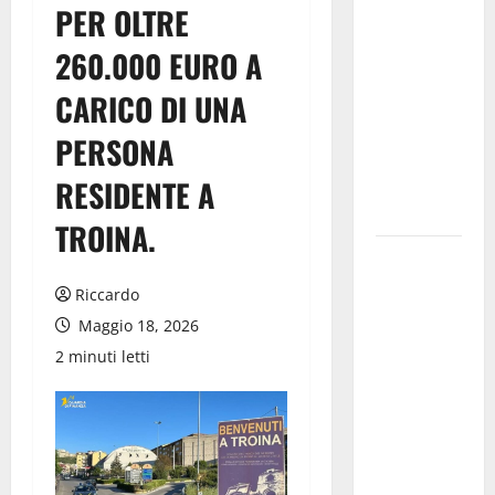
PER OLTRE
confermato
quale ente
260.000 EURO A
gestore
CARICO DI UNA
della prima
riserva
PERSONA
marina
RESIDENTE A
istituita in
Italia
TROINA.
Prende il
via la
Riccardo
rassegna
Maggio 18, 2026
“Prospettiva
2 minuti letti
Battiato”,
tre giorni di
cinema
dedicati al
leggendario