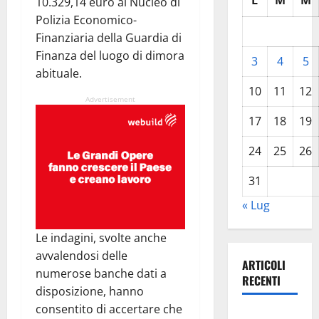
L
M
M
10.329,14 euro al Nucleo di
Polizia Economico-
Finanziaria della Guardia di
Finanza del luogo di dimora
3
4
5
abituale.
10
11
12
Advertisement
17
18
19
24
25
26
31
« Lug
Le indagini, svolte anche
avvalendosi delle
ARTICOLI
numerose banche dati a
RECENTI
disposizione, hanno
consentito di accertare che
La gestione