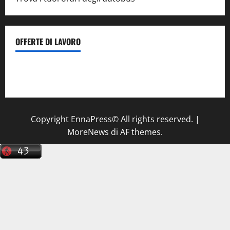
OFFERTE DI LAVORO
Il Centro La Diagnostica di Catenanuova ricerca un
tecnico sanitario di radiologia medica
a Enna
Copyright EnnaPress© All rights reserved.
|
MoreNews
di AF themes.