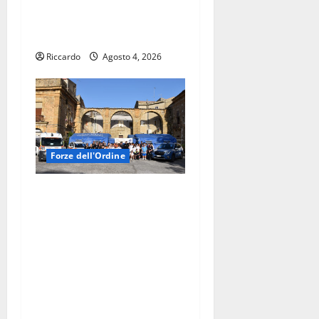
AUTORI DI VARI FURTI O
TENTATI FURTI DI
AUTOVETTURE
Riccardo
Agosto 4, 2026
Forze dell'Ordine
LA POLIZIA DI STATO
INCONTRA IL PERSONALE
VOLONTARIO DELLA
PROTEZIONE CIVILE
NELL’AMBITO DEL CAMPO
SCUOLA DI PIAZZA
ARMERINA DENOMINATO
“ANCH’IO SONO LA