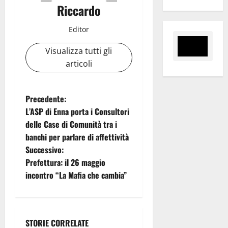
Riccardo
Editor
Visualizza tutti gli
articoli
N
Precedente:
L’ASP di Enna porta i Consultori
a
delle Case di Comunità tra i
banchi per parlare di affettività
v
Successivo:
i
Prefettura: il 26 maggio
incontro “La Mafia che cambia”
g
a
STORIE CORRELATE