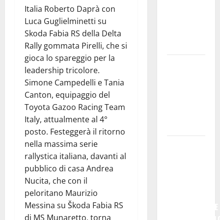
𝐥’𝐚𝐜𝐪𝐮𝐚
Italia Roberto Daprà con
𝐝𝐢𝐯𝐞𝐧𝐭𝐚 𝐮𝐧
Luca Guglielminetti su
𝐩𝐫𝐨𝐠𝐞𝐭𝐭𝐨 𝐝𝐢
Skoda Fabia RS della Delta
𝐟𝐮𝐭𝐮𝐫𝐨
Rally gommata Pirelli, che si
gioca lo spareggio per la
All’ennese
leadership tricolore.
Cinzia
Simone Campedelli e Tania
Longo il
Canton, equipaggio del
Premio
Toyota Gazoo Racing Team
Rosa
Italy, attualmente al 4°
Balistreri
posto. Festeggerà il ritorno
nella massima serie
Giuseppe
rallystica italiana, davanti al
Germanà:
pubblico di casa Andrea
RIPARTIRE
Nucita, che con il
DA STURZO,
peloritano Maurizio
NON
Messina su Škoda Fabia RS
SEMPLICEMENTE
di MS Munaretto, torna
COMMEMORARL