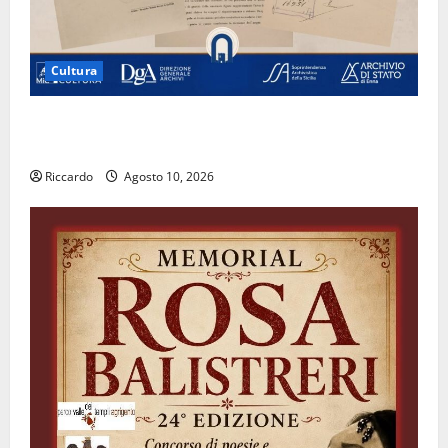
Cultura
Archivio di Stato: 𝐀 𝐂𝐞𝐧𝐭𝐮𝐫𝐢𝐩𝐞 𝐥’𝐚𝐜𝐪𝐮𝐚 𝐝𝐢𝐯𝐞𝐧𝐭𝐚 𝐮𝐧
𝐩𝐫𝐨𝐠𝐞𝐭𝐭𝐨 𝐝𝐢 𝐟𝐮𝐭𝐮𝐫𝐨
Riccardo
Agosto 10, 2026