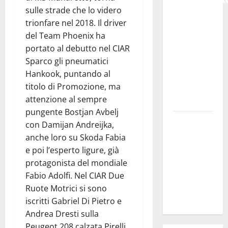
sulle strade che lo videro
### Corpi
trionfare nel 2018. Il driver
intermedi e
del Team Phoenix ha
Terzo
portato al debutto nel CIAR
Settore
Sparco gli pneumatici
come
Hankook, puntando al
infrastruttura
titolo di Promozione, ma
democratica
attenzione al sempre
del Paese
pungente Bostjan Avbelj
Futuro
con Damijan Andreijka,
Nazionale
anche loro su Skoda Fabia
Enna:
e poi l’esperto ligure, già
informazione
protagonista del mondiale
sui lavori
Fabio Adolfi. Nel CIAR Due
della Strada
Ruote Motrici si sono
Panoramica
iscritti Gabriel Di Pietro e
Andrea Dresti sulla
Peugeot 208 calzata Pirelli.