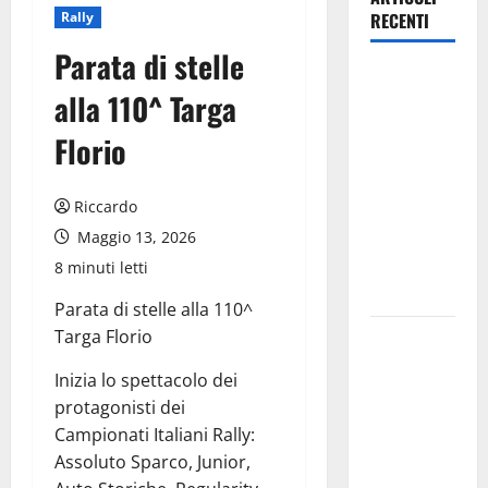
Rally
RECENTI
Parata di stelle
Estate
alla 110^ Targa
ennese:
questa sera
Florio
in piazza
Vittorio
Riccardo
Emanuele
Maggio 13, 2026
“Ridere in
ordine
8 minuti letti
alfabetico”
Parata di stelle alla 110^
Targa Florio
Archivio di
Stato: 𝐀
Inizia lo spettacolo dei
𝐂𝐞𝐧𝐭𝐮𝐫𝐢𝐩𝐞
protagonisti dei
𝐥’𝐚𝐜𝐪𝐮𝐚
Campionati Italiani Rally:
𝐝𝐢𝐯𝐞𝐧𝐭𝐚 𝐮𝐧
Assoluto Sparco, Junior,
𝐩𝐫𝐨𝐠𝐞𝐭𝐭𝐨 𝐝𝐢