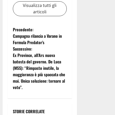
Visualizza tutti gli
articoli
N
Precedente:
Campagna rilancia a Varano in
a
Formula Predator’s
Successivo:
v
Ex Province, all’Ars nuova
i
batosta del governo. De Luca
(M5S): “Rimpasto inutile, la
g
maggioranza è più spaccata che
mai. Unica soluzione: tornare al
a
voto”.
z
i
STORIE CORRELATE
Rally