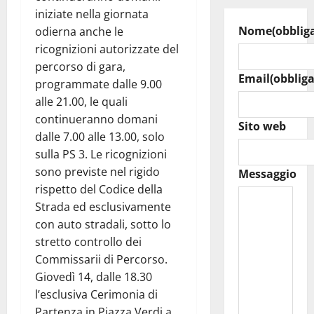
iniziate nella giornata
Nome
(obblig
odierna anche le
ricognizioni autorizzate del
percorso di gara,
Email
(obbliga
programmate dalle 9.00
alle 21.00, le quali
continueranno domani
Sito web
dalle 7.00 alle 13.00, solo
sulla PS 3. Le ricognizioni
sono previste nel rigido
Messaggio
rispetto del Codice della
Strada ed esclusivamente
con auto stradali, sotto lo
stretto controllo dei
Commissarii di Percorso.
Giovedì 14, dalle 18.30
l’esclusiva Cerimonia di
Partenza in Piazza Verdi a