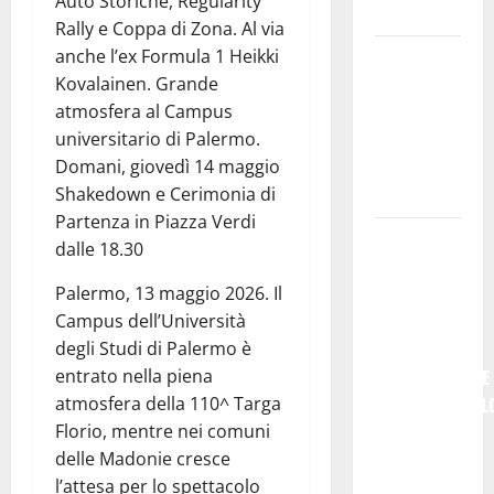
Auto Storiche, Regularity
𝐟𝐮𝐭𝐮𝐫𝐨
Rally e Coppa di Zona. Al via
anche l’ex Formula 1 Heikki
All’ennese
Kovalainen. Grande
Cinzia
atmosfera al Campus
Longo il
universitario di Palermo.
Premio
Domani, giovedì 14 maggio
Rosa
Shakedown e Cerimonia di
Balistreri
Partenza in Piazza Verdi
Giuseppe
dalle 18.30
Germanà:
Palermo, 13 maggio 2026. Il
RIPARTIRE
Campus dell’Università
DA STURZO,
degli Studi di Palermo è
NON
entrato nella piena
SEMPLICEMENTE
atmosfera della 110^ Targa
COMMEMORARL
Florio, mentre nei comuni
### Corpi
delle Madonie cresce
intermedi e
l’attesa per lo spettacolo
Terzo