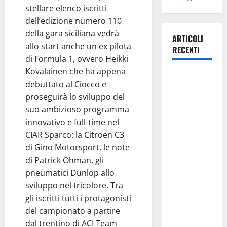
stellare elenco iscritti
dell’edizione numero 110
della gara siciliana vedrà
ARTICOLI
allo start anche un ex pilota
RECENTI
di Formula 1, ovvero Heikki
Kovalainen che ha appena
Estate
debuttato al Ciocco e
ennese:
proseguirà lo sviluppo del
questa sera
suo ambizioso programma
in piazza
innovativo e full-time nel
Vittorio
CIAR Sparco: la Citroen C3
Emanuele
di Gino Motorsport, le note
“Ridere in
di Patrick Ohman, gli
ordine
pneumatici Dunlop allo
alfabetico”
sviluppo nel tricolore. Tra
Archivio di
gli iscritti tutti i protagonisti
Stato: 𝐀
del campionato a partire
𝐂𝐞𝐧𝐭𝐮𝐫𝐢𝐩𝐞
dal trentino di ACI Team