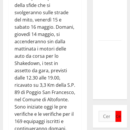
della sfide che si
Settore
svolgeranno sulle strade
come
del mito, venerdì 15 e
infrastruttura
sabato 16 maggio. Domani,
democratica
giovedì 14 maggio, si
del Paese
accenderanno sin dalla
Futuro
mattinata i motori delle
Nazionale
auto da corsa per lo
Enna:
Shakedown, i test in
informazione
assetto da gara, previsti
sui lavori
dalle 12.30 alle 19.00,
della Strada
ricavato su 3,3 Km della S.P.
Panoramica
89 di Poggio San Francesco,
nel Comune di Altofonte.
Sono iniziate oggi le pre
verifiche e le verifiche per il
Ricerca
169 equipaggi iscritti e
per:
continueranno domani.