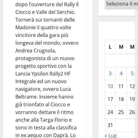
Archivi
dopo l’ouverture del Rally Il
Ciocco e Valle del Serchio.
Tornerà sui tornanti delle
Madonie il quattro volte
vincitore della gara più
longeva del mondo, ovvero
L
M
M
Andrea Crugnola,
protagonista di un nuovo
progetto sportivo con la
3
4
5
Lancia Ypsilon Rally2 HF
Integrale ed un nuovo
10
11
12
navigatore, ovvero Luca
Beltrame. Insieme hanno
17
18
19
già trionfato al Ciocco e
vorranno dettare il ritmo
24
25
26
anche alla Targa Florio e
31
sono in testa alla classifica
in ex aequo con Daprà. Lo
« Lug